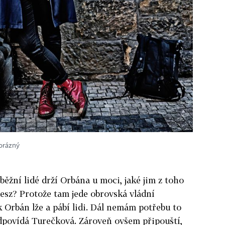
Horázný
 běžní lidé drží Orbána u moci, jaké jim z toho
desz? Protože tam jede obrovská vládní
k Orbán lže a pábí lidi. Dál nemám potřebu to
odpovídá Turečková. Zároveň ovšem připouští,