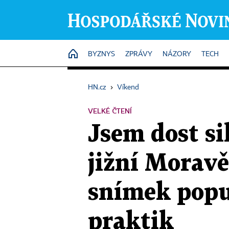
HOME
BYZNYS
ZPRÁVY
NÁZORY
TECH
HN.cz
›
Víkend
VELKÉ ČTENÍ
Jsem dost si
jižní Moravě
snímek popu
praktik