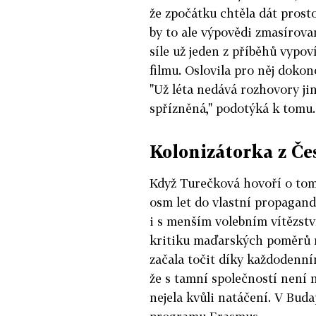
že zpočátku chtěla dát prost
by to ale výpovědi zmasírovan
síle už jeden z příběhů vypov
filmu. Oslovila pro něj doko
"Už léta nedává rozhovory ji
spřízněná," podotýká k tomu.
Kolonizátorka z Če
Když Turečková hovoří o tom
osm let do vlastní propagand
i s menším volebním vítězstv
kritiku maďarských poměrů n
začala točit díky každodenní
že s tamní společností není
nejela kvůli natáčení. V Buda