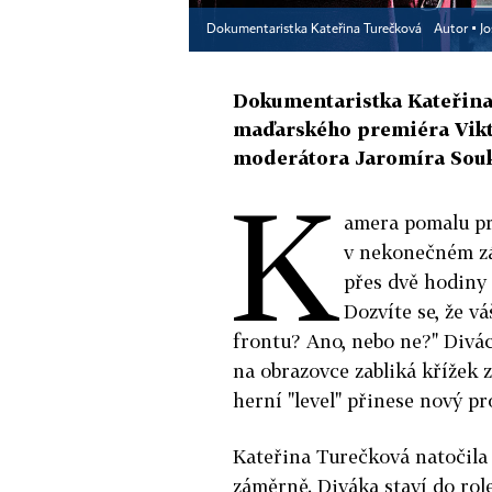
Dokumentaristka Kateřina Turečková
Autor ▪
J
Dokumentaristka Kateřina 
maďarského premiéra Vikto
moderátora Jaromíra Souk
K
amera pomalu pro
v nekonečném zás
přes dvě hodiny 
Dozvíte se, že v
frontu? Ano, nebo ne?" Divác
na obrazovce zabliká křížek 
herní "level" přinese nový pr
Kateřina Turečková natočila 
záměrně. Diváka staví do ro