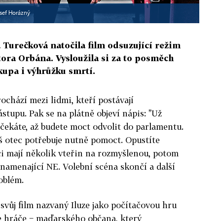
osef Horázný
Turečková natočila film odsuzující režim
ra Orbána. Vysloužila si za to posměch
upa i výhrůžku smrtí.
chází mezi lidmi, kteří postávají
tupu. Pak se na plátně objeví nápis: "Už
čekáte, až budete moct odvolit do parlamentu.
áš otec potřebuje nutně pomoct. Opustíte
i mají několik vteřin na rozmyšlenou, potom
znamenající NE. Volební scéna skončí a další
oblém.
svůj film nazvaný Iluze jako počítačovou hru
le hráče − maďarského občana, který