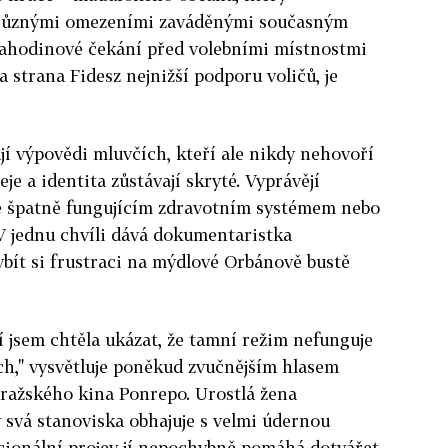
s různými omezeními zaváděnými současným
ahodinové čekání před volebními místnostmi
 strana Fidesz nejnižší podporu voličů, je
jí výpovědi mluvčích, kteří ale nikdy nehovoří
je a identita zůstávají skryté. Vyprávějí
se špatně fungujícím zdravotním systémem nebo
V jednu chvíli dává dokumentaristka
ít si frustraci na mýdlové Orbánově bustě
í jsem chtěla ukázat, že tamní režim nefunguje
h," vysvětluje poněkud zvučnějším hlasem
ažského kina Ponrepo. Urostlá žena
 svá stanoviska obhajuje s velmi údernou
cionální projev jí nepochybně pomáhá dotvářet