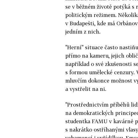
se v běžném životě potýká 
politickým režimem. Několik
v Budapešti, kde má Orbánova
jedním z nich.
"Herní" situace často nastiňu
přímo na kameru, jejich obliče
například o své zkušenosti 
s formou umělecké cenzury. 
mluvčím dokonce možnost vyb
a vystřelit na ni.
"Prostřednictvím příběhů lid
na demokratických principec
studentka FAMU v kavárně pr
s nakrátko ostříhanými vlasy
vehemencí i vyřídilkou. Emo