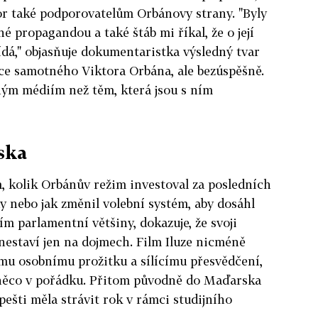
or také podporovatelům Orbánovy strany. "Byly
é propagandou a také štáb mi říkal, že o její
ídá," objasňuje dokumentaristka výsledný tvar
nce samotného Viktora Orbána, ale bezúspěšně.
ným médiím než těm, která jsou s ním
ska
, kolik Orbánův režim investoval za posledních
y nebo jak změnil volební systém, aby dosáhl
ím parlamentní většiny, dokazuje, že svoji
estaví jen na dojmech. Film Iluze nicméně
mu osobnímu prožitku a sílícímu přesvědčení,
 něco v pořádku. Přitom původně do Maďarska
pešti měla strávit rok v rámci studijního