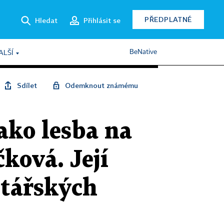
PŘEDPLATNÉ
Hledat
Přihlásit se
BeNative
ALŠÍ
Sdílet
Odemknout známému
jako lesba na
ková. Její
itářských