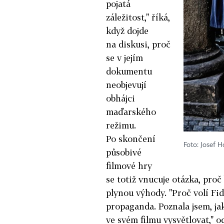
pojatá
záležitost," říká,
když dojde
na diskusi, proč
se v jejím
dokumentu
neobjevují
obhájci
maďarského
režimu.
Po skončení
Foto: Josef 
působivé
filmové hry
se totiž vnucuje otázka, proč
plynou výhody. "Proč volí Fi
propaganda. Poznala jsem, ja
ve svém filmu vysvětlovat," 