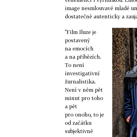
image nesmlouvavé mladé umě
dostatečně autenticky a zauja
"Film Iluze je
postavený
na emocích
a na příbězích.
To není
investigativní
žurnalistika.
Není v něm pět
minut pro toho
a pět
pro onoho, to je
od začátku
subjektivně