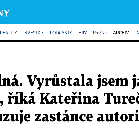
ARCHIV
REALITY
INVESTICE
PODCASTY
HRY
PročNe
D
lná. Vyrůstala jsem 
, říká Kateřina Tureč
zuje zastánce autor