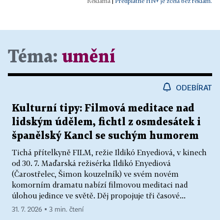
|
Předplatné HN+ je zcela bez reklam.
Téma:
umění
ODEBÍRAT
Kulturní tipy: Filmová meditace nad
lidským údělem, fichtl z osmdesátek i
španělský Kancl se suchým humorem
Tichá přítelkyně FILM, režie Ildikó Enyediová, v kinech
od 30. 7. Maďarská režisérka Ildikó Enyediová
(Čarostřelec, Šimon kouzelník) ve svém novém
komorním dramatu nabízí filmovou meditaci nad
úlohou jedince ve světě. Děj propojuje tři časové...
31. 7. 2026 ▪ 3 min. čtení