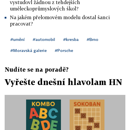
vystudovl žádnou z tehdejších
uměleckoprůmyslových škol?
Na jakém přelomovém modelu dostal šanci
pracovat?
#umění
#automobil
#kresba
#Brno
#Moravská galerie
#Porsche
Nudíte se na poradě?
Vyřešte dnešní hlavolam HN