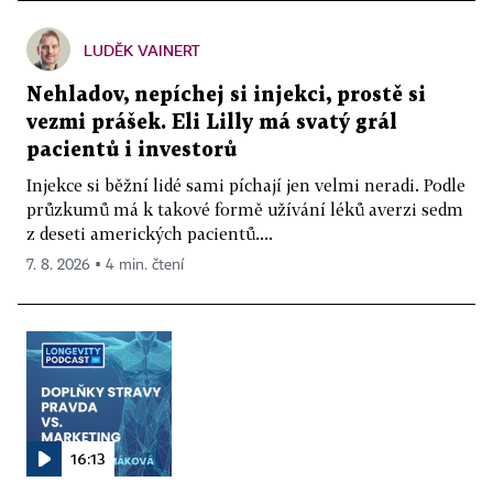
LUDĚK VAINERT
Nehladov, nepíchej si injekci, prostě si
vezmi prášek. Eli Lilly má svatý grál
pacientů i investorů
Injekce si běžní lidé sami píchají jen velmi neradi. Podle
průzkumů má k takové formě užívání léků averzi sedm
z deseti amerických pacientů....
7. 8. 2026 ▪ 4 min. čtení
16:13