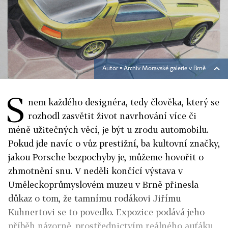
Autor ▪
Archiv Moravské galerie v Brně
S
nem každého designéra, tedy člověka, který se
rozhodl zasvětit život navrhování více či
méně užitečných věcí, je být u zrodu automobilu.
Pokud jde navíc o vůz prestižní, ba kultovní značky,
jakou Porsche bezpochyby je, můžeme hovořit o
zhmotnění snu. V neděli končící výstava v
Uměleckoprůmyslovém muzeu v Brně přinesla
důkaz o tom, že tamnímu rodákovi Jiřímu
Kuhnertovi se to povedlo. Expozice podává jeho
příběh názorně, prostřednictvím reálného auťáku,