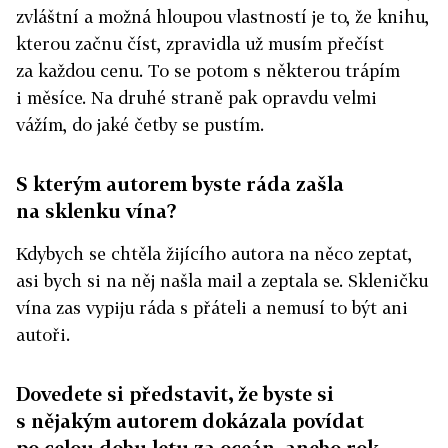
zvláštní a možná hloupou vlastností je to, že knihu,
kterou začnu číst, zpravidla už musím přečíst
za každou cenu. To se potom s některou trápím
i měsíce. Na druhé straně pak opravdu velmi
vážím, do jaké četby se pustím.
S kterým autorem byste ráda zašla
na sklenku vína?
Kdybych se chtěla žijícího autora na něco zeptat,
asi bych si na něj našla mail a zeptala se. Skleničku
vína zas vypiju ráda s přáteli a nemusí to být ani
autoři.
Dovedete si představit, že byste si
s nějakým autorem dokázala povídat
po celou dobu letu za oceán, anebo rok