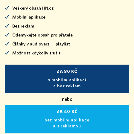
Veškerý obsah HN.cz
Mobilní aplikace
Bez reklam
Odemykejte obsah pro přátele
Články v audioverzi + playlist
Možnost kdykoliv zrušit
ZA 80 KČ
s mobilní aplikací
a bez reklam
nebo
ZA 40 KČ
bez mobilní aplikace
a s reklamou