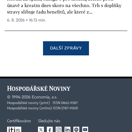
únavě a kreatin dnes skoro na všechno. Trh s doplňky
stravy slibuje řadu benefitů, ale které z...
6. 8. 2026 ▪ 16:13 min.
DALŠÍ ZPRÁVY
©
1996-2026
Economia, a.s.
Hospodářské noviny (print) ISSN 0862-9587
Hospodářské noviny (online) ISSN 2787-950X
Certifikováno
Sledujte nás