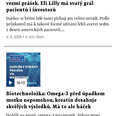
vezmi prášek. Eli Lilly má svatý grál
pacientů i investorů
Injekce si běžní lidé sami píchají jen velmi neradi. Podle
průzkumů má k takové formě užívání léků averzi sedm
z deseti amerických pacientů....
6. 8. 2026 ▪ 4 min. čtení
16:13
Biotechnoložka: Omega-3 před úpadkem
mozku nepomohou, kreatin dosahuje
skvělých výsledků. Má to ale háček
Hořčík na spaní, omega-3 pro mozek, železo proti