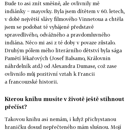
Bude to asi znít směšně, ale ovlivnily mě
indiánky − mayovky. Byla jsem dítětem v 60. letech,
v době největší slávy filmového Vinnetoua a chtěla
jsem se podobat té vybájené představě
spravedlivého, odvážného a pravdomluvného
indiána. Něco mi asi z té doby v povaze zůstalo.
Druhým pólem mého literárního dětství byla sága
Pamětí lékařových (Josef Balsamo, Královnin
náhrdelník atd.) od Alexandra Dumase, což zase
ovlivnilo můj pozitivní vztah k Francii
a francouzské historii.
Kterou knihu musíte v životě ještě stihnout
přečíst?
Takovou knihu asi nemám, i když přichystanou
hraničku dosud nepřečteného mám slušnou. Mojí