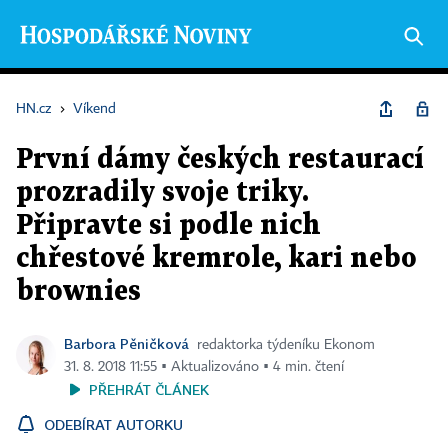
HN.cz
›
Víkend
První dámy českých restaurací
prozradily svoje triky.
Připravte si podle nich
chřestové kremrole, kari nebo
brownies
Barbora Pěničková
redaktorka týdeníku Ekonom
31. 8. 2018 11:55 ▪ Aktualizováno ▪ 4 min. čtení
PŘEHRÁT ČLÁNEK
ODEBÍRAT AUTORKU