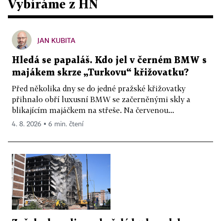
Vybíráme z HN
JAN KUBITA
Hledá se papaláš. Kdo jel v černém BMW s
majákem skrze „Turkovu“ křižovatku?
Před několika dny se do jedné pražské křižovatky
přihnalo obří luxusní BMW se začerněnými skly a
blikajícím majáčkem na střeše. Na červenou...
4. 8. 2026 ▪ 6 min. čtení