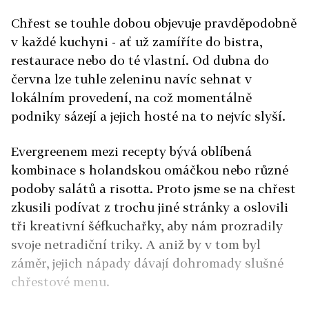
Chřest se touhle dobou objevuje pravděpodobně
v každé kuchyni - ať už zamíříte do bistra,
restaurace nebo do té vlastní. Od dubna do
června lze tuhle zeleninu navíc sehnat v
lokálním provedení, na což momentálně
podniky sázejí a jejich hosté na to nejvíc slyší.
Evergreenem mezi recepty bývá oblíbená
kombinace s holandskou omáčkou nebo různé
podoby salátů a risotta. Proto jsme se na chřest
zkusili podívat z trochu jiné stránky a oslovili
tři kreativní šéfkuchařky, aby nám prozradily
svoje netradiční triky. A aniž by v tom byl
záměr, jejich nápady dávají dohromady slušné
chřestové menu.