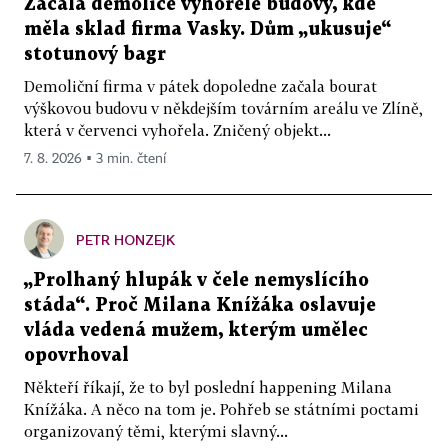
Začala demolice vyhořelé budovy, kde
měla sklad firma Vasky. Dům „ukusuje“
stotunový bagr
Demoliční firma v pátek dopoledne začala bourat
výškovou budovu v někdejším továrním areálu ve Zlíně,
která v červenci vyhořela. Zničený objekt...
7. 8. 2026 ▪ 3 min. čtení
PETR HONZEJK
„Prolhaný hlupák v čele nemyslícího
stáda“. Proč Milana Knížáka oslavuje
vláda vedená mužem, kterým umělec
opovrhoval
Někteří říkají, že to byl poslední happening Milana
Knížáka. A něco na tom je. Pohřeb se státními poctami
organizovaný těmi, kterými slavný...