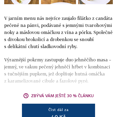
V jarním menu nás nejvíce zaujalo filátko z candáta
pečené na pánvi, podávané s jemnými tvarohovými
noky a máslovou omáčkou z vína a pórku. Společně
s divokou brokolicí a drobenkou se snoubí
s delikátní chutí sladkovodní ryby.
Výraznější pokrmy zastupuje duo jehněčího masa –
jemný, ve vakuu pečený jehněčí hřbet v kombinaci
s tučnějším pupkem, jež doplňuje hutná omáčka
z karamelizované cibule a fazolové pyré.
ZBÝVÁ VÁM JEŠTĚ 30 % ČLÁNKU
Číst dál za