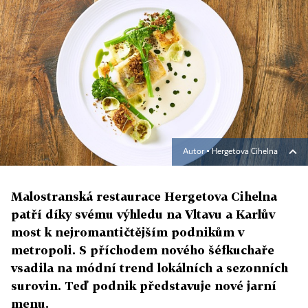
Autor ▪
Hergetova Cihelna
Malostranská restaurace Hergetova Cihelna
patří díky svému výhledu na Vltavu a Karlův
most k nejromantičtějším podnikům v
metropoli. S příchodem nového šéfkuchaře
vsadila na módní trend lokálních a sezonních
surovin. Teď podnik představuje nové jarní
menu.