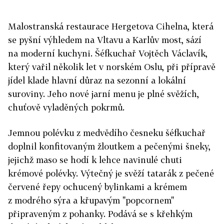
Malostranská restaurace Hergetova Cihelna, která
se pyšní výhledem na Vltavu a Karlův most, sází
na
moderní kuchyni. Šéfkuchař Vojtěch Václavík,
který vařil několik let v norském Oslu, při přípravě
jídel klade hlavní důraz na sezonní a lokální
suroviny. Jeho nové jarní menu je plné svěžích,
chuťově vyladěných pokrmů.
Jemnou polévku z medvědího česneku šéfkuchař
doplnil konfitovaným žloutkem a pečenými šneky,
jejichž maso se hodí k lehce navinulé chuti
krémové polévky. Výtečný je svěží tatarák z pečené
červené řepy ochucený bylinkami a krémem
z modrého sýra a křupavým "popcornem"
připraveným z pohanky. Podává se s křehkým