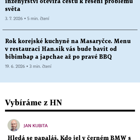
inženýrství otevírá cestu k řešení problémů
světa
3. 7. 2026 ▪ 5 min. čtení
Rok korejské kuchyně na Masaryčce. Menu
v restauraci Han.sik vás bude bavit od
bibimbap a japchae až po pravé BBQ
19. 6. 2026 ▪ 3 min. čtení
Vybíráme z HN
JAN KUBITA
Hledá se papaláš. Kdo jel v černém BMW s