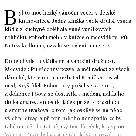
B
yl to moc hezký vánoční večer v dětské
knihovničce. Jedna knížka vedle druhé, všude
klid a z kuchyně doléhala vůně vanilkových
rohlíčků. Pohodu měli i v knížce o medvídkovi Pú.
Netrvala dlouho, ozvalo se bušení na dveře.
Do té chvíle tu vládla milá vánoční družnost.
Medvídek Pú všechny pozval a měl radost ze všech
dárečků, které mu přinesli. Od Králíčka dostal
med, Kryštůfek Robin taky přišel se sklenicí,
a dokonce i Sova se dostavila s medem, nalila ho
do kalamáře. Jen oslík Ijáček přišel s prázdnou
a smutně uvažoval o tom, jak ošklivě se na něho
všichni dívají a přitom nikoho nenapadlo, že by
také on měl dostat nějaký ten dáreček, když jsou
Vánoce. Takže byl vlastně rád, když se ozvalo to