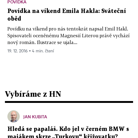
POVÍDKA
Povídka na víkend Emila Hakla: Sváteční
oběd
Povídku na víkend pro nás tentokrát napsal Emil Hakl.
Spisovateli oceněnému Magnesií Literou právě vychází
nový román. Ilustrace se ujala...
19. 12. 2016 ▪ 4 min. čtení
Vybíráme z HN
JAN KUBITA
Hledá se papaláš. Kdo jel v černém BMW s
majákem skrze „Turkovu“ křižovatku?