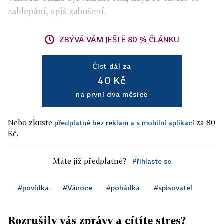
zaklepání, spíš zabušení.
ZBÝVÁ VÁM JEŠTĚ 80 % ČLÁNKU
Číst dál za
40 Kč
na první dva měsíce
Nebo zkuste
za 80
předplatné bez reklam a s mobilní aplikací
Kč.
Máte již předplatné?
Přihlaste se
#povídka
#Vánoce
#pohádka
#spisovatel
Rozrušily vás zprávy a cítíte stres?