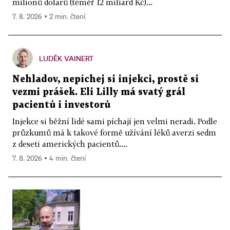
milionů dolarů (téměř 12 miliard Kč)...
7. 8. 2026 ▪ 2 min. čtení
LUDĚK VAINERT
Nehladov, nepíchej si injekci, prostě si
vezmi prášek. Eli Lilly má svatý grál
pacientů i investorů
Injekce si běžní lidé sami píchají jen velmi neradi. Podle
průzkumů má k takové formě užívání léků averzi sedm
z deseti amerických pacientů....
7. 8. 2026 ▪ 4 min. čtení