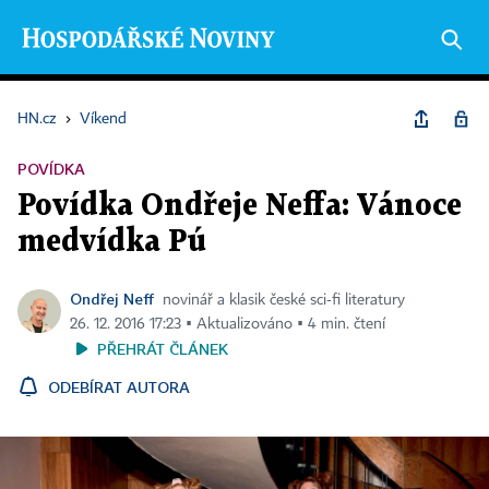
HN.cz
›
Víkend
POVÍDKA
Povídka Ondřeje Neffa: Vánoce
medvídka Pú
Ondřej Neff
novinář a klasik české sci‑fi literatury
26. 12. 2016 17:23 ▪ Aktualizováno ▪ 4 min. čtení
PŘEHRÁT ČLÁNEK
ODEBÍRAT AUTORA