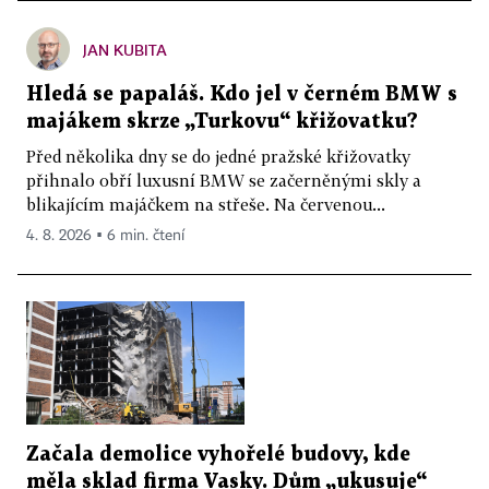
JAN KUBITA
Hledá se papaláš. Kdo jel v černém BMW s
majákem skrze „Turkovu“ křižovatku?
Před několika dny se do jedné pražské křižovatky
přihnalo obří luxusní BMW se začerněnými skly a
blikajícím majáčkem na střeše. Na červenou...
4. 8. 2026 ▪ 6 min. čtení
Začala demolice vyhořelé budovy, kde
měla sklad firma Vasky. Dům „ukusuje“