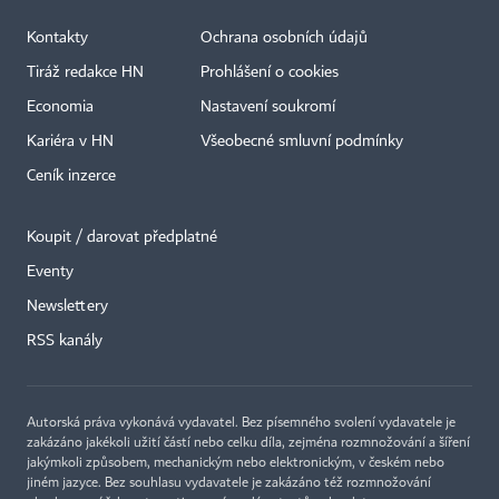
Kontakty
Ochrana osobních údajů
Tiráž redakce HN
Prohlášení o cookies
Economia
Nastavení soukromí
Kariéra v HN
Všeobecné smluvní podmínky
Ceník inzerce
Koupit / darovat předplatné
Eventy
Newslettery
×
RSS kanály
Autorská práva vykonává vydavatel. Bez písemného svolení vydavatele je
zakázáno jakékoli užití částí nebo celku díla, zejména rozmnožování a šíření
jakýmkoli způsobem, mechanickým nebo elektronickým, v českém nebo
jiném jazyce. Bez souhlasu vydavatele je zakázáno též rozmnožování