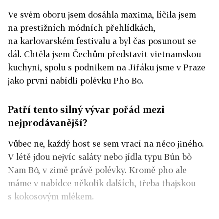
Ve svém oboru jsem dosáhla maxima, líčila jsem
na prestižních módních přehlídkách,
na karlovarském festivalu a byl čas posunout se
dál. Chtěla jsem Čechům představit vietnamskou
kuchyni, spolu s podnikem na Jiřáku jsme v Praze
jako první nabídli polévku Pho Bo.
Patří tento silný vývar pořád mezi
nejprodávanější?
Vůbec ne, každý host se sem vrací na něco jiného.
V létě jdou nejvíc saláty nebo jídla typu Bún bò
Nam Bô, v zimě právě polévky. Kromě pho ale
máme v nabídce několik dalších, třeba thajskou
s kokosovým mlékem.