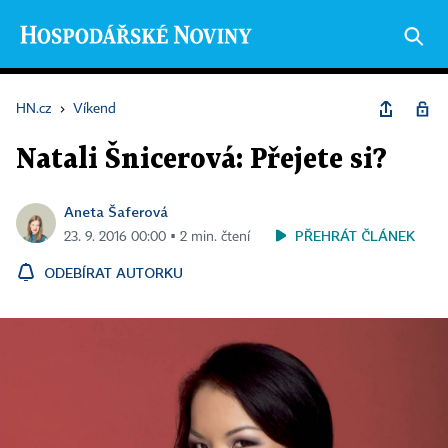
HN.cz
›
Víkend
Natali Šnicerová: Přejete si?
Aneta Šaferová
PŘEHRÁT ČLÁNEK
23. 9. 2016 00:00 ▪ 2 min. čtení
ODEBÍRAT AUTORKU