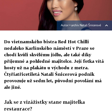
Autor ▪
archiv Natali Šnicerové
Do vietnamského bistra Red Hot Chilli
nedaleko Karlínského náměstí v Praze se
chodí kvůli skvělému jídlu, ale také díky
příjemné a pohledné majitelce. Její fotka vítá
hosty už na plakátu u východu z metra.
Čtyřiatřicetiletá Natali Šnicerová podnik
provozuje už sedm let, původní povolání má
ale jiné.
Jak se z vizážistky stane majitelka
restaurace?