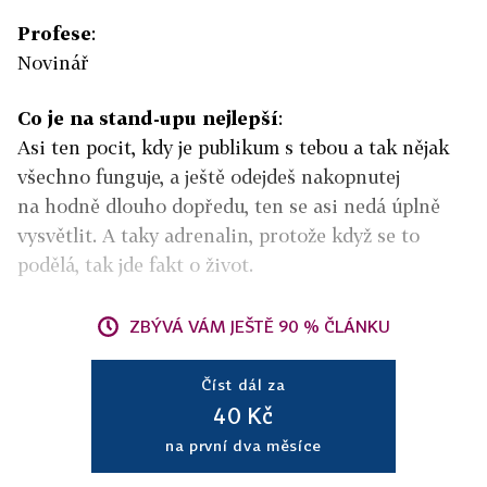
Profese
:
Novinář
Co je na stand-upu nejlepší
:
Asi ten pocit, kdy je publikum s tebou a tak nějak
všechno funguje, a ještě odejdeš nakopnutej
na hodně dlouho dopředu, ten se asi nedá úplně
vysvětlit. A taky adrenalin, protože když se to
podělá, tak jde fakt o život.
ZBÝVÁ VÁM JEŠTĚ 90 % ČLÁNKU
Číst dál za
40 Kč
na první dva měsíce