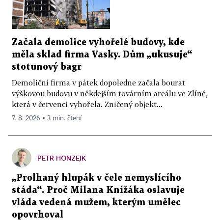
Začala demolice vyhořelé budovy, kde
měla sklad firma Vasky. Dům „ukusuje“
stotunový bagr
Demoliční firma v pátek dopoledne začala bourat
výškovou budovu v někdejším továrním areálu ve Zlíně,
která v červenci vyhořela. Zničený objekt...
7. 8. 2026 ▪ 3 min. čtení
PETR HONZEJK
„Prolhaný hlupák v čele nemyslícího
stáda“. Proč Milana Knížáka oslavuje
vláda vedená mužem, kterým umělec
opovrhoval