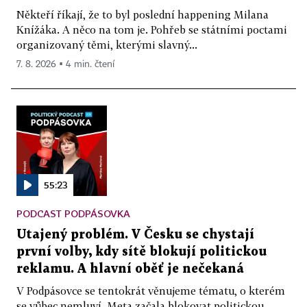
Někteří říkají, že to byl poslední happening Milana
Knížáka. A něco na tom je. Pohřeb se státními poctami
organizovaný těmi, kterými slavný...
7. 8. 2026 ▪ 4 min. čtení
55:23
PODCAST PODPÁSOVKA
Utajený problém. V Česku se chystají
první volby, kdy sítě blokují politickou
reklamu. A hlavní oběť je nečekaná
V Podpásovce se tentokrát věnujeme tématu, o kterém
se vůbec nemluví. Meta začala blokovat politickou