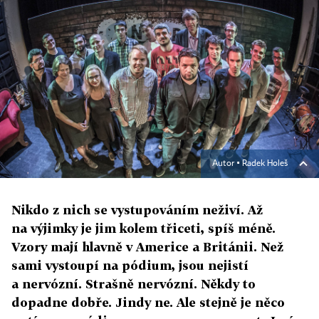
Autor ▪
Radek Holeš
Nikdo z nich se vystupováním neživí. Až
na výjimky je jim kolem třiceti, spíš méně.
Vzory mají hlavně v Americe a Británii. Než
sami vystoupí na pódium, jsou nejistí
a nervózní. Strašně nervózní. Někdy to
dopadne dobře. Jindy ne. Ale stejně je něco