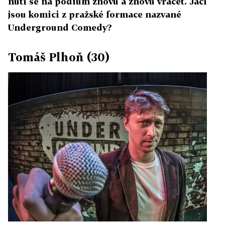
nutí se na pódium znovu a znovu vracet. Jací
jsou komici z pražské formace nazvané
Underground Comedy?
Tomáš Plhoň (30)