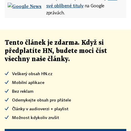
své oblíbené tituly
na Google
zprávách.
Tento článek
je
zdarma. Když si
předplatíte HN, budete moci číst
všechny naše články
.
Veškerý obsah HN.cz
Mobilní aplikace
Bez reklam
Odemykejte obsah pro přátele
Články v audioverzi + playlist
Možnost kdykoliv zrušit