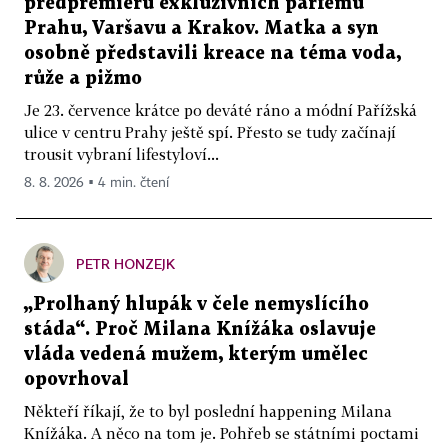
předpremiéru exkluzivních parfémů
Prahu, Varšavu a Krakov. Matka a syn
osobně představili kreace na téma voda,
růže a pižmo
Je 23. července krátce po deváté ráno a módní Pařížská
ulice v centru Prahy ještě spí. Přesto se tudy začínají
trousit vybraní lifestyloví...
8. 8. 2026 ▪ 4 min. čtení
PETR HONZEJK
„Prolhaný hlupák v čele nemyslícího
stáda“. Proč Milana Knížáka oslavuje
vláda vedená mužem, kterým umělec
opovrhoval
Někteří říkají, že to byl poslední happening Milana
Knížáka. A něco na tom je. Pohřeb se státními poctami