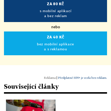
ZA 80 KČ
s mobilní aplikací
a bez reklam
nebo
ZA 40 KČ
bez mobilní aplikace
a s reklamou
|
Předplatné HN+ je zcela bez reklam.
Související články