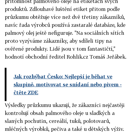
přítomnost palmového oleje na etiketách svých
produktů. Zdlouhavé luštění etiket přitom podle
průzkumu obtěžuje více než dvě třetiny zákazníků,
navíc řada výrobců používá zastaralé databáze, kde
palmový olej ještě nefiguruje. "Na sociálních sítích
proto vyzýváme zákazníky, aby sdíleli tipy na
ověřené produkty. Lidé jsou v tom fantastičtí,"
hodnotí obchodní ředitel Rohlik.cz Tomáš Jeřábek.
Jak rozhýbat Česko: Nejlepší je běhat ve
skupině, motivovat se snídaní nebo pivem
-
čtěte ZDE
Výsledky průzkumu ukazují, že zákazníci nejčastěji
kontrolují obsah palmového oleje u sladkých a
slaných pochutin, cereálií, tuků, polotovarů,
mléčných výrobků, pečiva a také u dětských výživ.