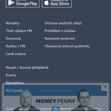
Kontakty
Ochrana osobních údajů
Tiráž redakce HN
Prohlášení o cookies
Economia
Nastavení soukromí
Kariéra v HN
Všeobecné smluvní podmínky
Ceník inzerce
Koupit / darovat předplatné
Eventy
×
Newslettery
RSS kanály
Autorská práva vykonává vydavatel. Bez písemného svolení vydavatele je