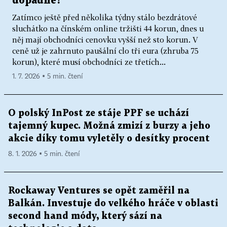
dopadne?
Zatímco ještě před několika týdny stálo bezdrátové
sluchátko na čínském online tržišti 44 korun, dnes u
něj mají obchodníci cenovku vyšší než sto korun. V
ceně už je zahrnuto paušální clo tři eura (zhruba 75
korun), které musí obchodníci ze třetích...
1. 7. 2026 ▪ 5 min. čtení
O polský InPost ze stáje PPF se uchází
tajemný kupec. Možná zmizí z burzy a jeho
akcie díky tomu vyletěly o desítky procent
8. 1. 2026 ▪ 5 min. čtení
Rockaway Ventures se opět zaměřil na
Balkán. Investuje do velkého hráče v oblasti
second hand módy, který sází na