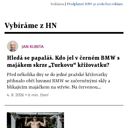
|
Předplatné HN+ je zcela bez reklam.
Vybíráme z HN
JAN KUBITA
Hledá se papaláš. Kdo jel v černém BMW s
majákem skrze „Turkovu“ křižovatku?
Před několika dny se do jedné pražské křižovatky
přihnalo obří luxusní BMW se začerněnými skly a
blikajícím majáčkem na střeše. Na červenou...
4. 8. 2026 ▪ 6 min. čtení