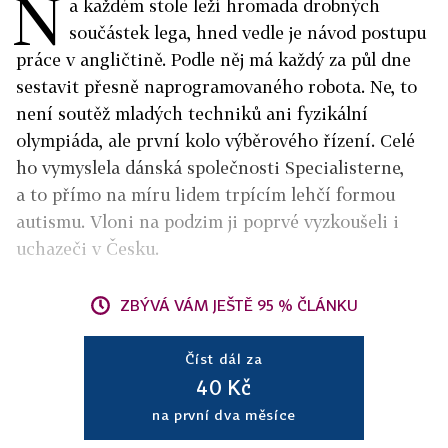
N
a každém stole leží hromada drobných
součástek lega, hned vedle je návod postupu
práce v angličtině. Podle něj má každý za půl dne
sestavit přesně naprogramovaného robota. Ne, to
není soutěž mladých techniků ani fyzikální
olympiáda, ale první kolo výběrového řízení. Celé
ho vymyslela dánská společnosti Specialisterne,
a to přímo na míru lidem trpícím lehčí formou
autismu. Vloni na podzim ji poprvé vyzkoušeli i
uchazeči v Česku.
ZBÝVÁ VÁM JEŠTĚ 95 % ČLÁNKU
Číst dál za
40 Kč
na první dva měsíce