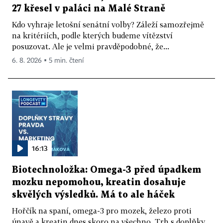
27 křesel v paláci na Malé Straně
Kdo vyhraje letošní senátní volby? Záleží samozřejmě
na kritériích, podle kterých budeme vítězství
posuzovat. Ale je velmi pravděpodobné, že...
6. 8. 2026 ▪ 5 min. čtení
16:13
Biotechnoložka: Omega-3 před úpadkem
mozku nepomohou, kreatin dosahuje
skvělých výsledků. Má to ale háček
Hořčík na spaní, omega-3 pro mozek, železo proti
únavě a kreatin dnes skoro na všechno. Trh s doplňky