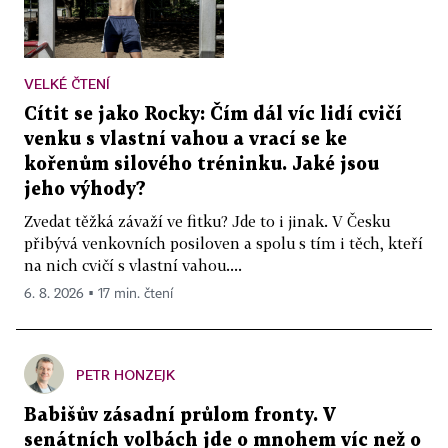
VELKÉ ČTENÍ
Cítit se jako Rocky: Čím dál víc lidí cvičí
venku s vlastní vahou a vrací se ke
kořenům silového tréninku. Jaké jsou
jeho výhody?
Zvedat těžká závaží ve fitku? Jde to i jinak. V Česku
přibývá venkovních posiloven a spolu s tím i těch, kteří
na nich cvičí s vlastní vahou....
6. 8. 2026 ▪ 17 min. čtení
PETR HONZEJK
Babišův zásadní průlom fronty. V
senátních volbách jde o mnohem víc než o