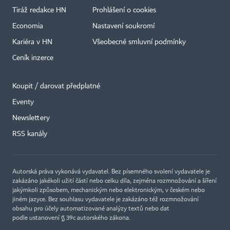
Tiráž redakce HN
Prohlášení o cookies
Economia
Nastavení soukromí
Kariéra v HN
Všeobecné smluvní podmínky
Ceník inzerce
Koupit / darovat předplatné
Eventy
×
Newslettery
RSS kanály
Autorská práva vykonává vydavatel. Bez písemného svolení vydavatele je
zakázáno jakékoli užití částí nebo celku díla, zejména rozmnožování a šíření
jakýmkoli způsobem, mechanickým nebo elektronickým, v českém nebo
jiném jazyce. Bez souhlasu vydavatele je zakázáno též rozmnožování
obsahu pro účely automatizované analýzy textů nebo dat
podle ustanovení § 39c autorského zákona.