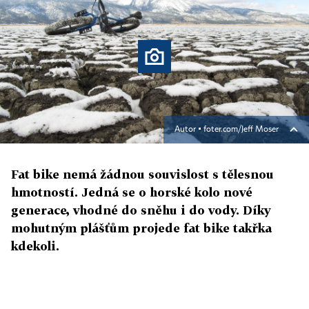
Autor ▪
foter.com/Jeff Moser
Fat bike nemá žádnou souvislost s tělesnou
hmotností. Jedná se o horské kolo nové
generace, vhodné do sněhu i do vody. Díky
mohutným plášťům projede fat bike takřka
kdekoli.