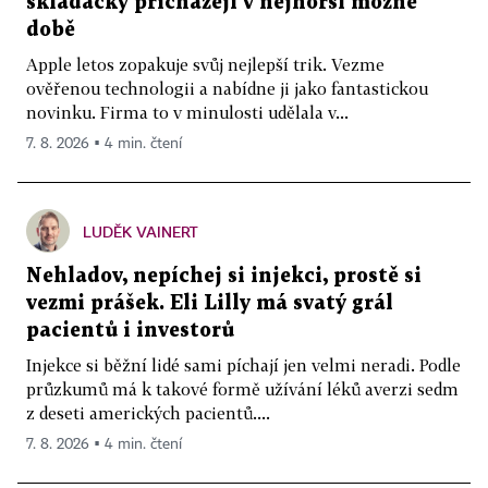
skládačky přicházejí v nejhorší možné
době
Apple letos zopakuje svůj nejlepší trik. Vezme
ověřenou technologii a nabídne ji jako fantastickou
novinku. Firma to v minulosti udělala v...
7. 8. 2026 ▪ 4 min. čtení
LUDĚK VAINERT
Nehladov, nepíchej si injekci, prostě si
vezmi prášek. Eli Lilly má svatý grál
pacientů i investorů
Injekce si běžní lidé sami píchají jen velmi neradi. Podle
průzkumů má k takové formě užívání léků averzi sedm
z deseti amerických pacientů....
7. 8. 2026 ▪ 4 min. čtení