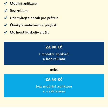
Mobilní aplikace
Bez reklam
Odemykejte obsah pro přátele
Články v audioverzi + playlist
Možnost kdykoliv zrušit
ZA 80 KČ
s mobilní aplikací
a bez reklam
nebo
ZA 40 KČ
bez mobilní aplikace
a s reklamou