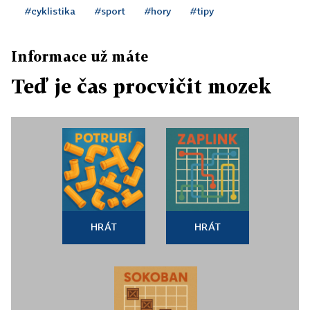
#cyklistika
#sport
#hory
#tipy
Informace už máte
Teď je čas procvičit mozek
HRÁT
HRÁT