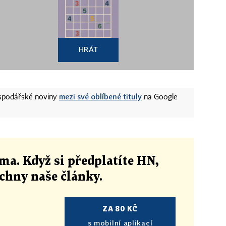
HRÁT
mezi své oblíbené tituly
ospodářské noviny
na Google
ma. Když si předplatíte HN,
echny naše články
.
ZA 80 KČ
s mobilní aplikací