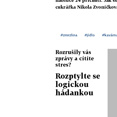
nabídce 24 příchutí. Jak s
cukrářka Nikola Zvoníčkov
#zmrzlina
#jídlo
#kavárn
Rozrušily vás
zprávy a cítíte
stres?
Rozptylte se
logickou
hádankou