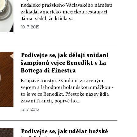
nedaleko pražského Václavského náměstí
zakládal americko-mexickou restauraci
Jáma, věděl, že křídla v...
10. 7. 2015
Podívejte se, jak dělají snídani
šampionů vejce Benedikt v La
Bottega di Finestra
Křupavé tousty se šunkou, ztraceným
vejcem a lahodnou holandskou omáčkou -
to je vejce Benedikt. Přestože název jídla
zavání Francií, poprvé ho...
13. 7. 2015
Podívejte se, jak udělat božské