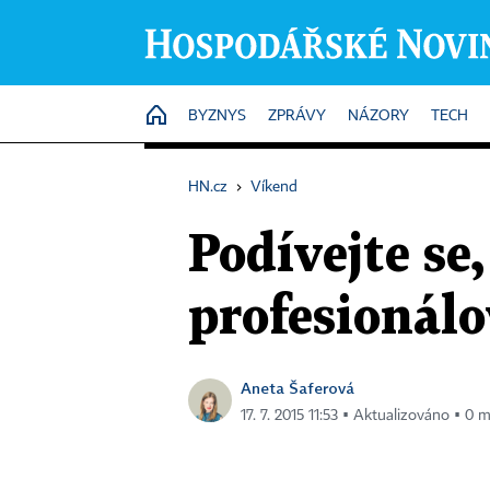
HOME
BYZNYS
ZPRÁVY
NÁZORY
TECH
HN.cz
›
Víkend
Podívejte se
profesionálo
Aneta Šaferová
17. 7. 2015 11:53 ▪ Aktualizováno ▪ 0 m