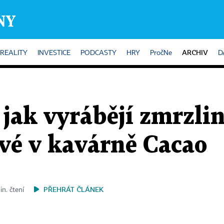
ARCHIV
REALITY
INVESTICE
PODCASTY
HRY
PročNe
D
, jak vyrábějí zmrzli
vé v kavárně Cacao
PŘEHRÁT ČLÁNEK
in. čtení