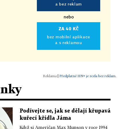
a bez reklam
nebo
ZA 40 KČ
bez mobilní aplikace
a s reklamou
|
Předplatné HN+ je zcela bez reklam.
ánky
Podívejte se, jak se dělají křupavá
kuřecí křídla Jáma
Když si Američan Max Munson v roce 1994