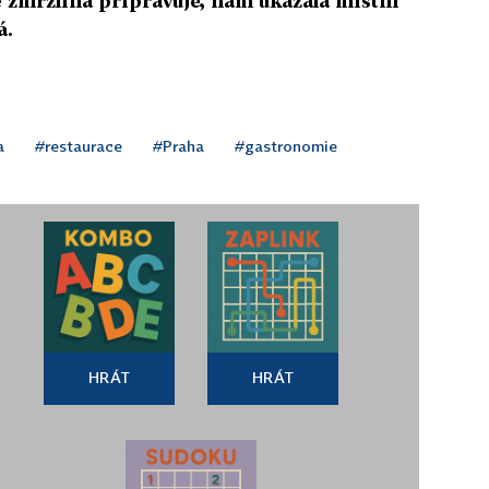
e zmrzlina připravuje, nám ukázala místní
á.
a
#restaurace
#Praha
#gastronomie
HRÁT
HRÁT