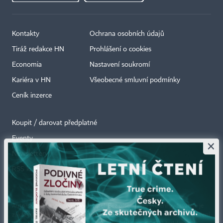
Kontakty
Ochrana osobních údajů
Tiráž redakce HN
Prohlášení o cookies
Economia
Nastavení soukromí
Kariéra v HN
Všeobecné smluvní podmínky
Ceník inzerce
Koupit / darovat předplatné
Eventy
×
Newslettery
RSS kanály
Autorská práva vykonává vydavatel. Bez písemného svolení vydavatele je
zakázáno jakékoli užití částí nebo celku díla, zejména rozmnožování a šíření