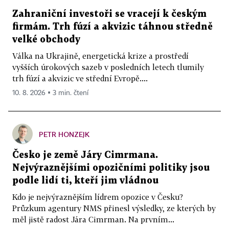
Zahraniční investoři se vracejí k českým
firmám. Trh fúzí a akvizic táhnou středně
velké obchody
Válka na Ukrajině, energetická krize a prostředí
vyšších úrokových sazeb v posledních letech tlumily
trh fúzí a akvizic ve střední Evropě....
10. 8. 2026 ▪ 3 min. čtení
PETR HONZEJK
Česko je země Járy Cimrmana.
Nejvýraznějšími opozičními politiky jsou
podle lidí ti, kteří jim vládnou
Kdo je nejvýraznějším lídrem opozice v Česku?
Průzkum agentury NMS přinesl výsledky, ze kterých by
měl jistě radost Jára Cimrman. Na prvním...