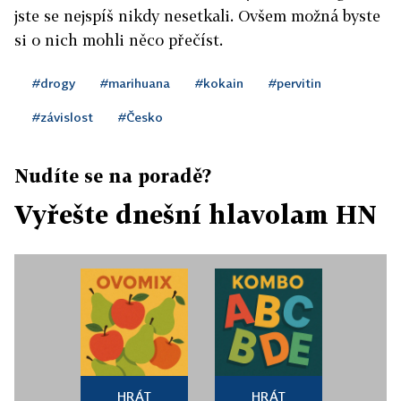
jste se nejspíš nikdy nesetkali. Ovšem možná byste
si o nich mohli něco přečíst.
#drogy
#marihuana
#kokain
#pervitin
#závislost
#Česko
Nudíte se na poradě?
Vyřešte dnešní hlavolam HN
HRÁT
HRÁT