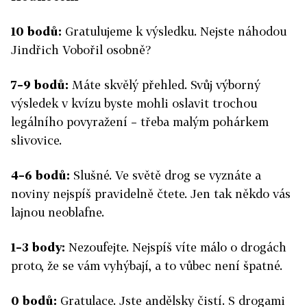
10 bodů:
Gratulujeme k výsledku. Nejste náhodou
Jindřich Vobořil osobně?
7–9 bodů:
Máte skvělý přehled. Svůj výborný
výsledek v kvízu byste mohli oslavit trochou
legálního povyražení – třeba malým pohárkem
slivovice.
4–6 bodů:
Slušné. Ve světě drog se vyznáte a
noviny nejspíš pravidelně čtete. Jen tak někdo vás
lajnou neoblafne.
1–3 body:
Nezoufejte. Nejspíš víte málo o drogách
proto, že se vám vyhýbají, a to vůbec není špatné.
0 bodů:
Gratulace. Jste andělsky čistí. S drogami