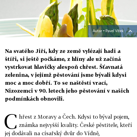
Autor ▪
Pavel Vítek
Na svatého Jiří, kdy ze země vylézají hadi a
štíři, si ještě počkáme, z hlíny ale už začíná
vystrkovat hlavičky alespoň chřest. Šťavnatá
zelenina, v jejímž pěstování jsme bývali kdysi
moc a moc dobří. To se naštěstí vrací,
Nizozemci v 90. letech jeho pěstování v našich
podmínkách obnovili.
C
hřest z Moravy a Čech. Kdysi to býval pojem,
známka nejvyšší kvality. České pěstitele, kteří
jej dodávali na císařský dvůr do Vídně,