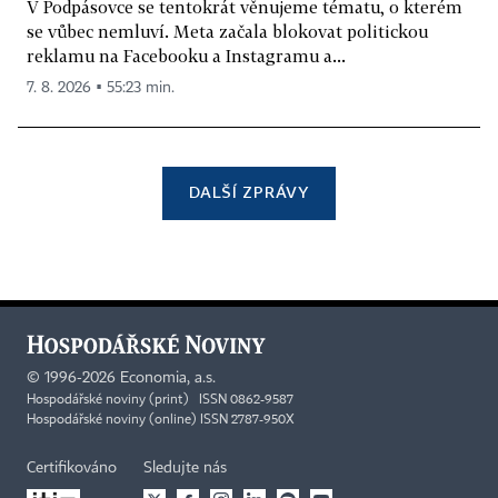
V Podpásovce se tentokrát věnujeme tématu, o kterém
se vůbec nemluví. Meta začala blokovat politickou
reklamu na Facebooku a Instagramu a...
7. 8. 2026 ▪ 55:23 min.
DALŠÍ ZPRÁVY
©
1996-2026
Economia, a.s.
Hospodářské noviny (print) ISSN 0862-9587
Hospodářské noviny (online) ISSN 2787-950X
Certifikováno
Sledujte nás