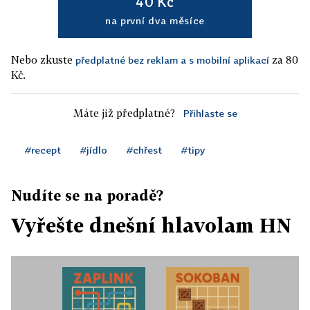
40 Kč
na první dva měsíce
Nebo zkuste
za 80
předplatné bez reklam a s mobilní aplikací
Kč.
Máte již předplatné?
Přihlaste se
#recept
#jídlo
#chřest
#tipy
Nudíte se na poradě?
Vyřešte dnešní hlavolam HN