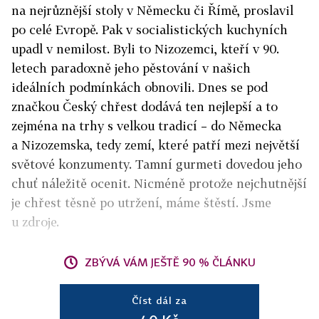
na nejrůznější stoly v Německu či Římě, proslavil
po celé Evropě. Pak v socialistických kuchyních
upadl v nemilost. Byli to Nizozemci, kteří v 90.
letech paradoxně jeho pěstování v našich
ideálních podmínkách obnovili. Dnes se pod
značkou Český chřest dodává ten nejlepší a to
zejména na trhy s velkou tradicí – do Německa
a Nizozemska, tedy zemí, které patří mezi největší
světové konzumenty. Tamní gurmeti dovedou jeho
chuť náležitě ocenit. Nicméně protože nejchutnější
je chřest těsně po utržení, máme štěstí. Jsme
u zdroje.
ZBÝVÁ VÁM JEŠTĚ 90 % ČLÁNKU
Číst dál za