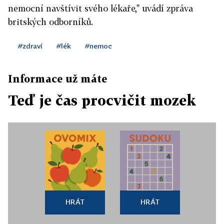
nemocní navštívit svého lékaře," uvádí zpráva
britských odborníků.
#zdraví
#lék
#nemoc
Informace už máte
Teď je čas procvičit mozek
HRÁT
HRÁT