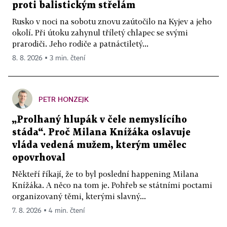
proti balistickým střelám
Rusko v noci na sobotu znovu zaútočilo na Kyjev a jeho
okolí. Při útoku zahynul tříletý chlapec se svými
prarodiči. Jeho rodiče a patnáctiletý...
8. 8. 2026 ▪ 3 min. čtení
PETR HONZEJK
„Prolhaný hlupák v čele nemyslícího
stáda“. Proč Milana Knížáka oslavuje
vláda vedená mužem, kterým umělec
opovrhoval
Někteří říkají, že to byl poslední happening Milana
Knížáka. A něco na tom je. Pohřeb se státními poctami
organizovaný těmi, kterými slavný...
7. 8. 2026 ▪ 4 min. čtení