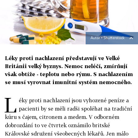
Autor ▪
Shutterstock
Léky proti nachlazení představují ve Velké
Británii velký byznys. Nemoc neléčí, zmírňují
však obtíže - teplotu nebo rýmu. S nachlazením
se musí vyrovnat imunitní systém nemocného.
L
éky proti nachlazení jsou vyhozené peníze a
pacienti by se měli radši spoléhat na tradiční
kúru s čajem, citronem a medem. V odborném
dobrozdání to ve čtvrtek oznámilo britské
Královské sdružení všeobecných lékařů. Jen málo