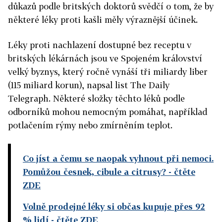
důkazů podle britských doktorů svědčí o tom, že by
některé léky proti kašli měly výraznější účinek.
Léky proti nachlazení dostupné bez receptu v
britských lékárnách jsou ve Spojeném království
velký byznys, který ročně vynáší tři miliardy liber
(115 miliard korun), napsal list The Daily
Telegraph. Některé složky těchto léků podle
odborníků mohou nemocným pomáhat, například
potlačením rýmy nebo zmírněním teplot.
Co jíst a čemu se naopak vyhnout při nemoci.
Pomůžou česnek, cibule a citrusy?
- čtěte
ZDE
Volně prodejné léky si občas kupuje přes 92
% lidí
- čtěte ZDE