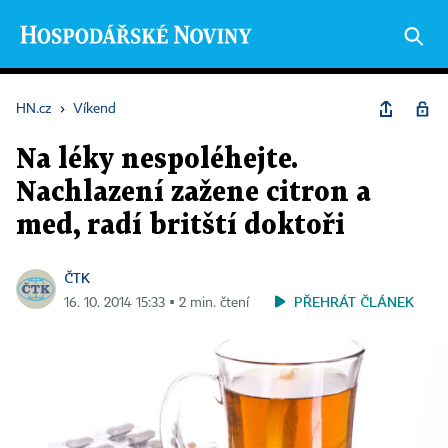
HN.cz
›
Víkend
Na léky nespoléhejte.
Nachlazení zažene citron a
med, radí britští doktoři
ČTK
PŘEHRÁT ČLÁNEK
16. 10. 2014 15:33 ▪ 2 min. čtení