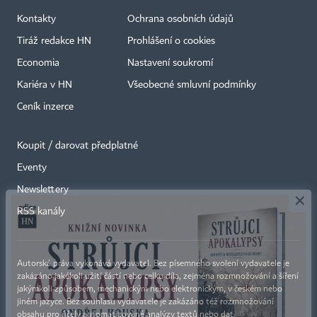
Kontakty
Ochrana osobních údajů
Tiráž redakce HN
Prohlášení o cookies
Economia
Nastavení soukromí
Kariéra v HN
Všeobecné smluvní podmínky
Ceník inzerce
Koupit / darovat předplatné
Eventy
×
Newslettery
RSS kanály
Autorská práva vykonává vydavatel. Bez písemného svolení vydavatele je
zakázáno jakékoli užití částí nebo celku díla, zejména rozmnožování a šíření
jakýmkoli způsobem, mechanickým nebo elektronickým, v českém nebo
jiném jazyce. Bez souhlasu vydavatele je zakázáno též rozmnožování
obsahu pro účely automatizované analýzy textů nebo dat