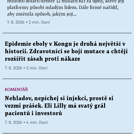
milionů dolarů (téměř 12 miliard Kč) za újmy, které její
platformy působí mladým lidem. Dále firmě nařídil,
aby změnila způsob, jakým její...
7. 8. 2026 ▪ 2 min. čtení
Epidemie eboly v Kongu je druhá největší v
historii. Zdravotníci se bojí mutace a chtějí
rozšířit zásah proti nákaze
7. 8. 2026 ▪ 2 min. čtení
KOMENTÁŘ
Nehladov, nepíchej si injekci, prostě si
vezmi prášek. Eli Lilly má svatý grál
pacientů i investorů
7. 8. 2026 ▪ 4 min. čtení