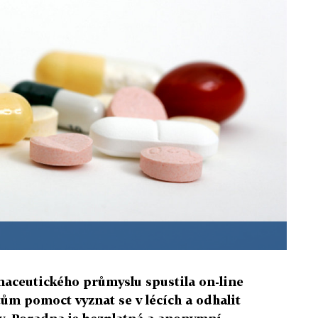
maceutického průmyslu spustila on-line
ům pomoct vyznat se v lécích a odhalit