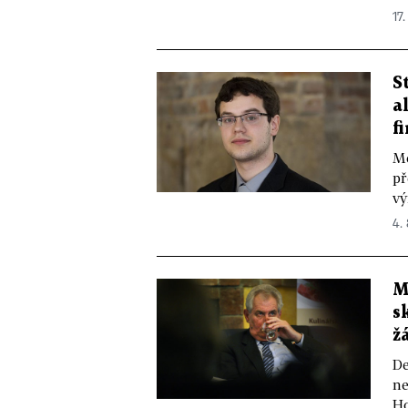
17.
S
a
f
Me
př
vý
4. 
M
s
ž
De
ne
Ho