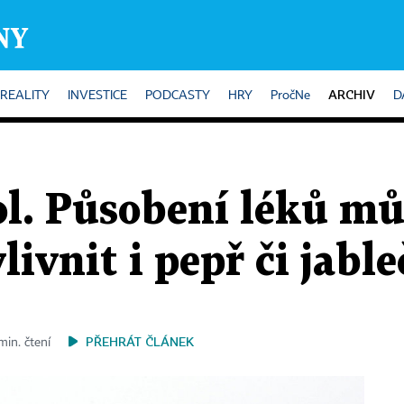
ARCHIV
REALITY
INVESTICE
PODCASTY
HRY
PročNe
D
ol. Působení léků m
livnit i pepř či jabl
PŘEHRÁT ČLÁNEK
min. čtení