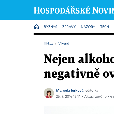
HOME
BYZNYS
ZPRÁVY
NÁZORY
TECH
HN.cz
›
Víkend
Nejen alkoh
negativně ov
Marcela Jurková
editorka
26. 9. 2014 18:14 ▪ Aktualizováno ▪ 4 