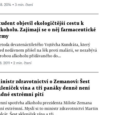
 8. 2014 ▪ 3 min. čtení
tudent objevil ekologičtější cestu k
lkoholu. Zajímají se o něj farmaceutické
irmy
toda devatenáctiletého Vojtěcha Kundráta, který
ed nedávnem přišel na lék proti malárii, se nezabývá
robou alkoholu přidávaného do...
8. 2011 ▪ 2 min. čtení
inistr zdravotnictví o Zemanovi: Šest
kleniček vína a tři panáky denně není
ádné extrémní pití
nní spotřeba alkoholu prezidenta Miloše Zemana
ní extrémní. Myslí si to ministr zdravotnictví Martin
lcát. Šest skleniček vína a tři...