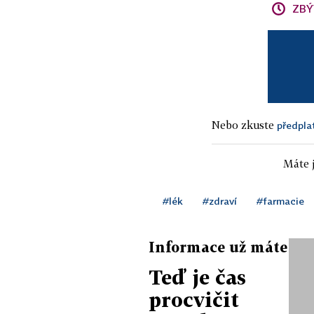
ZBÝ
Nebo zkuste
předpla
Máte j
#lék
#zdraví
#farmacie
Informace už máte
Teď je čas
procvičit