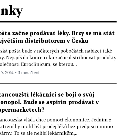
ánky
ošta začne prodávat léky. Brzy se má stát
ejvětším distributorem v Česku
ská pošta bude v některých pobočkách nabízet také
ky. Nejspíš do konce roku začne distribuovat produkty
olečnosti Euroclinicum, se kterou...
 7. 2014 ▪ 3 min. čtení
rancouzští lékárníci se bojí o svůj
onopol. Bude se aspirin prodávat v
upermarketech?
ancouzská vláda chce pomoci ekonomice. Jedním z
atření by mohl být prodej léků bez předpisu i mimo
kárny. To se ale nelíbí lékárníkům,...