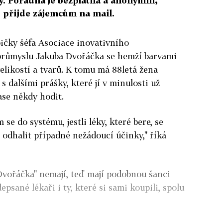
. Poradna je bezplatná a anonymní,
 přijde zájemcům na mail.
bičky šéfa Asociace inovativního
průmyslu Jakuba Dvořáčka se hemží barvami
elikostí a tvarů. K tomu má 88letá žena
s dalšími prášky, které jí v minulosti už
ase někdy hodit.
 se do systému, jestli léky, které bere, se
e odhalit případné nežádoucí účinky," říká
Dvořáčka" nemají, teď mají podobnou šanci
epsané lékaři i ty, které si sami koupili, spolu