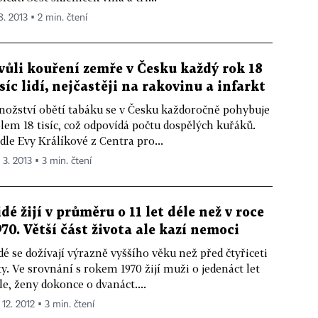
8. 2013 ▪ 2 min. čtení
vůli kouření zemře v Česku každý rok 18
isíc lidí, nejčastěji na rakovinu a infarkt
ožství obětí tabáku se v Česku každoročně pohybuje
lem 18 tisíc, což odpovídá počtu dospělých kuřáků.
dle Evy Králíkové z Centra pro...
 3. 2013 ▪ 3 min. čtení
idé žijí v průměru o 11 let déle než v roce
970. Větší část života ale kazí nemoci
dé se dožívají výrazně vyššího věku než před čtyřiceti
ty. Ve srovnání s rokem 1970 žijí muži o jedenáct let
le, ženy dokonce o dvanáct....
 12. 2012 ▪ 3 min. čtení