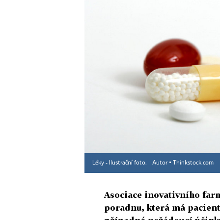
Léky - Ilustrační foto.
Autor ▪
Thinkstock.com
Asociace inovativního far
poradnu, která má pacient