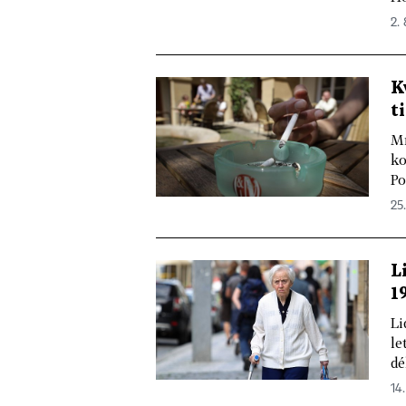
2. 
K
t
Mn
ko
Po
25.
L
1
Li
le
dé
14.