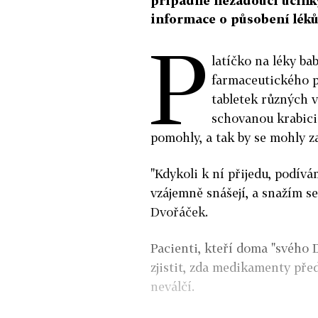
případné nežádoucí účinky
informace o působení léků
P
latíčko na léky ba
farmaceutického 
tabletek různých v
schovanou krabici 
pomohly, a tak by se mohly z
"Kdykoli k ní přijedu, podívám
vzájemně snášejí, a snažím s
Dvořáček.
Pacienti, kteří doma "svého 
zjistit, zda medikamenty před
neválčí.