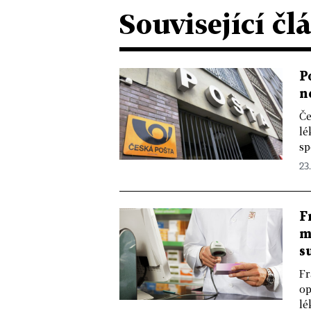
Související čl
P
n
Če
lé
sp
23.
F
m
s
Fr
op
lé