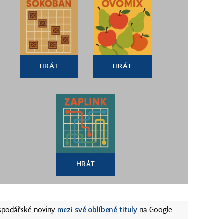
HRÁT
HRÁT
HRÁT
mezi své oblíbené tituly
ospodářské noviny
na Google