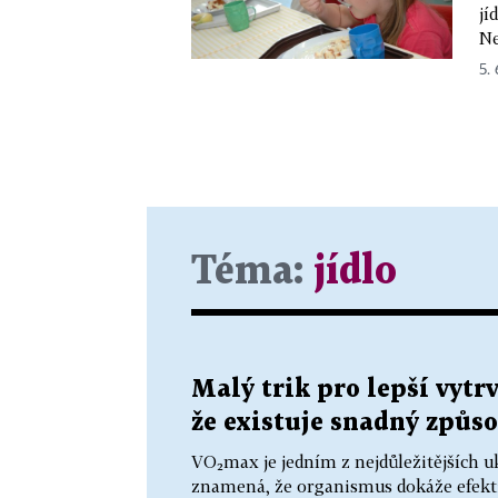
jí
Ne
5. 
Téma:
jídlo
Malý trik pro lepší vytr
že existuje snadný způso
VO₂max je jedním z nejdůležitějších u
znamená, že organismus dokáže efektiv