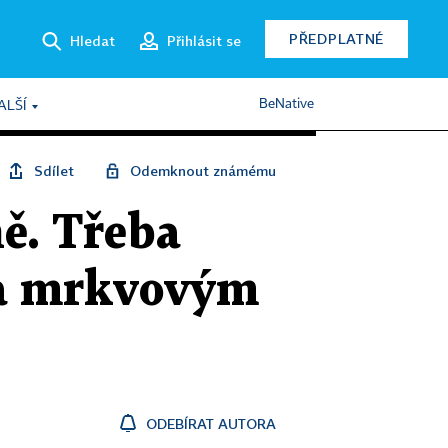
PŘEDPLATNÉ
Hledat
Přihlásit se
BeNative
ALŠÍ
Sdílet
Odemknout známému
ně. Třeba
 a mrkvovým
ODEBÍRAT AUTORA