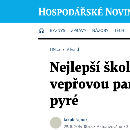
HOME
BYZNYS
ZPRÁVY
NÁZORY
TECH
HN.cz
›
Víkend
Nejlepší ško
vepřovou p
pyré
Jakub Fajnor
29. 8. 2014 18:43 ▪ Aktualizováno ▪ 3 