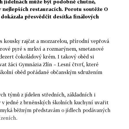
ích jídelnách může být podobně chutné,
v nejlepších restauracích. Porotu soutěže O
 dokázala přesvědčit desítka finálových
 s kousky rajčat a mozzarelou, přírodní vepřová
rové pyré s mrkví a rozmarýnem, smetanové
dezert čokoládový krém. I takový oběd si
t žáci Gymnázia Zlín – Lesní čtvrť, které
ší školní oběd pořádané občanským sdružením
ch týmů z jídelen středních, základních i
 v jedné z brněnských školních kuchyní uvařit
ymyká běžným představám o jídlech podávaných
ízeních.