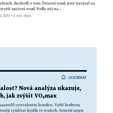
delnách. Rozhodl o tom Ústavní soud, jenž navázal na
jvyšší správní soud. Podle něj na...
6. 2013 ▪ 2 min. čtení
ODEBÍRAT
valost? Nová analýza ukazuje,
b, jak zvýšit VO₂max
kazatelů vytrvalostní kondice. Vyšší hodnota
něji využívat kyslík ve svalech. Souvisí nejen