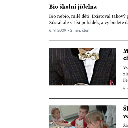
Bio školní jídelna
Bio nebio, milé děti. Existoval takový 
Zůstal ale v říši pohádek, a vy budete dál
6. 9. 2009 ▪ 2 min. čtení
M
c
Vy
zl
Fe
4.
Š
v
Žá