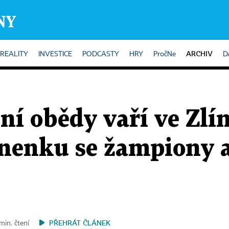
ARCHIV
REALITY
INVESTICE
PODCASTY
HRY
PročNe
D
lní obědy vaří ve Zlí
anenku se žampiony
PŘEHRÁT ČLÁNEK
min. čtení