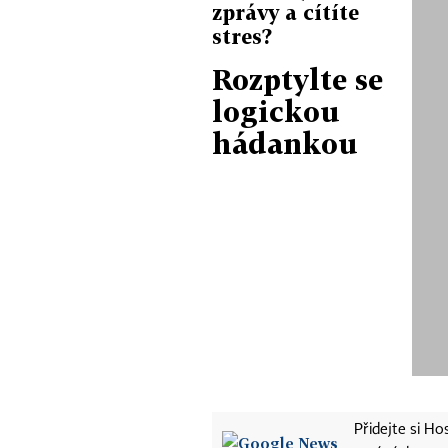
zprávy a cítíte
stres?
Rozptylte se
logickou
hádankou
Přidejte si H