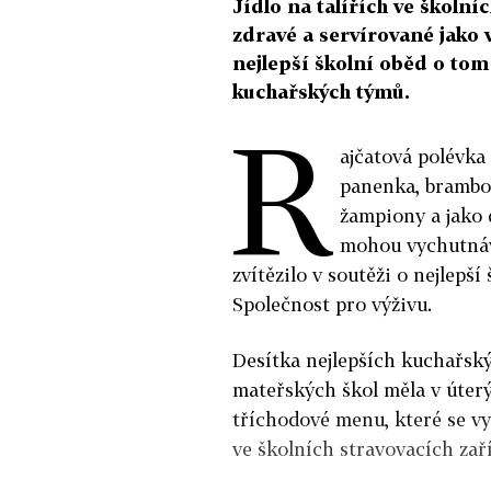
Jídlo na talířích ve školn
zdravé a servírované jako 
nejlepší školní oběd o tom
kuchařských týmů.
R
ajčatová polévka
panenka, brambo
žampiony a jako 
mohou vychutnáva
zvítězilo v soutěži o nejlep
Společnost pro výživu.
Desítka nejlepších kuchařský
mateřských škol měla v úterý
tříchodové menu, které se v
ve školních stravovacích zař