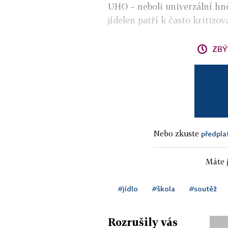
UHO – neboli univerzální hně
jídelen patří k často kritizov
ZBÝ
Nebo zkuste
předpla
Máte j
#jídlo
#škola
#soutěž
Rozrušily vás