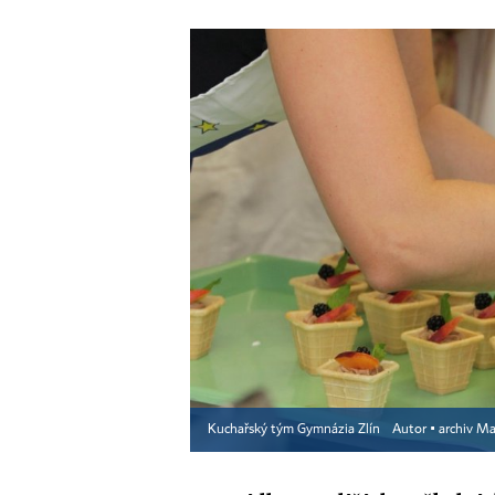
Kuchařský tým Gymnázia Zlín
Autor ▪
archiv M