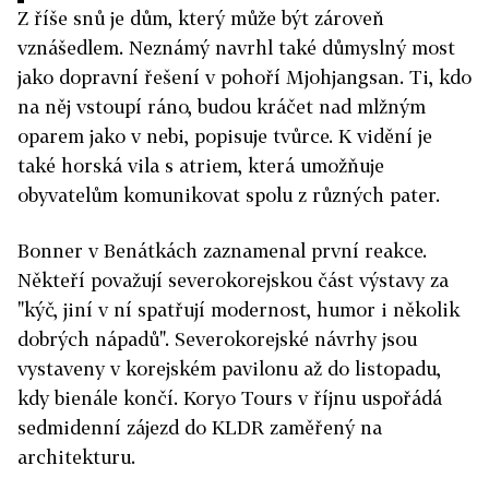
Z říše snů je dům, který může být zároveň
vznášedlem. Neznámý navrhl také důmyslný most
jako dopravní řešení v pohoří Mjohjangsan. Ti, kdo
na něj vstoupí ráno, budou kráčet nad mlžným
oparem jako v nebi, popisuje tvůrce. K vidění je
také horská vila s atriem, která umožňuje
obyvatelům komunikovat spolu z různých pater.
Bonner v Benátkách zaznamenal první reakce.
Někteří považují severokorejskou část výstavy za
"kýč, jiní v ní spatřují modernost, humor i několik
dobrých nápadů". Severokorejské návrhy jsou
vystaveny v korejském pavilonu až do listopadu,
kdy bienále končí. Koryo Tours v říjnu uspořádá
sedmidenní zájezd do KLDR zaměřený na
architekturu.