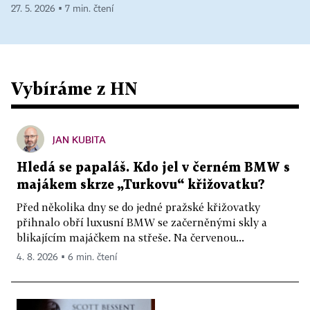
27. 5. 2026 ▪ 7 min. čtení
Vybíráme z HN
JAN KUBITA
Hledá se papaláš. Kdo jel v černém BMW s
majákem skrze „Turkovu“ křižovatku?
Před několika dny se do jedné pražské křižovatky
přihnalo obří luxusní BMW se začerněnými skly a
blikajícím majáčkem na střeše. Na červenou...
4. 8. 2026 ▪ 6 min. čtení