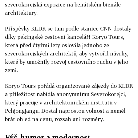
severokorejská expozice na benátském bienále
architektury.
Příspěvky KLDR se tam podle stanice CNN dostaly
díky pekingské cestovní kanceláři Koryo Tours,
která před čtyřmi lety oslovila jednoho ze
severokorejských architektů, aby vytvořil návrhy,
které by umožnily rozvoj cestovního ruchu v jeho
zemi.
Koryo Tours pořádá organizované zájezdy do KLDR
a příležitost nabídla anonymnímu Severokorejci,
který pracuje v architektonickém institutu v
Pchjongjangu. Dostal naprostou volnost a neměl
brát ohled na cenu, rozsah ani rozměry.
Kýč, humor a modernost