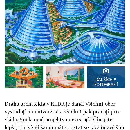
DALŠÍCH 9
FOTOGRAFIÍ
Dráha architekta v KLDR je daná. Všichni obor
vystudují na univerzitě a všichni pak pracují pro
vládu. Soukromé projekty neexistují. "Čím jste
lepší, tím větší šanci máte dostat se k zajímavějším