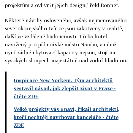
projektům a ovlivnit jejich design," řekl Bonner.
Některé návrhy osloveného, avšak nejmenovaného
severokorejského tvůrce jsou zakotveny v realitě,
další ve vzdálené budoucnosti. Třeba hotel
navržený pro přímořské město Nambo, v němž
nyní žádné ubytovací kapacity nejsou, stojí na
vysokých sloupech majestátně nad vodní hladinou.
Inspirace New Yorkem. Tým architektů
sestavil návod, jak zlepšit život v Praze
-
čtěte ZDE
Velké projekty vás unaví, říkají architekti,
kteří nechtějí navrhovat kanceláře
- čtěte
ZDE