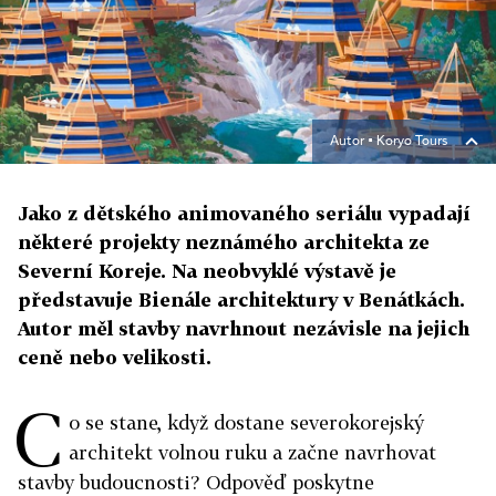
Autor ▪
Koryo Tours
Jako z dětského animovaného seriálu vypadají
některé projekty neznámého architekta ze
Severní Koreje. Na neobvyklé výstavě je
představuje Bienále architektury v Benátkách.
Autor měl stavby navrhnout nezávisle na jejich
ceně nebo velikosti.
C
o se stane, když dostane severokorejský
architekt volnou ruku a začne navrhovat
stavby budoucnosti? Odpověď poskytne