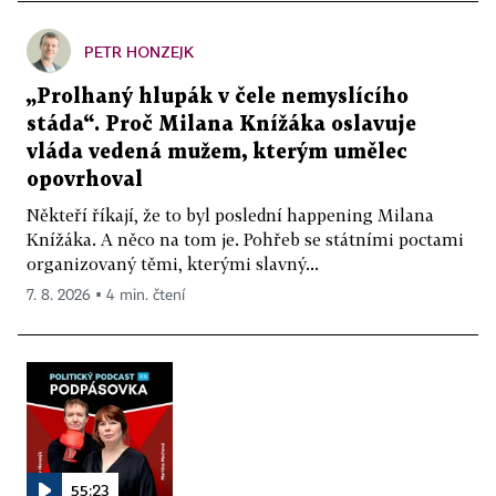
PETR HONZEJK
„Prolhaný hlupák v čele nemyslícího
stáda“. Proč Milana Knížáka oslavuje
vláda vedená mužem, kterým umělec
opovrhoval
Někteří říkají, že to byl poslední happening Milana
Knížáka. A něco na tom je. Pohřeb se státními poctami
organizovaný těmi, kterými slavný...
7. 8. 2026 ▪ 4 min. čtení
55:23