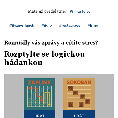
Máte již předplatné?
Přihlaste se
#Byznys lunch
#jídlo
#restaurace
#Brno
Rozrušily vás zprávy a cítíte stres?
Rozptylte se logickou
hádankou
HRÁT
HRÁT