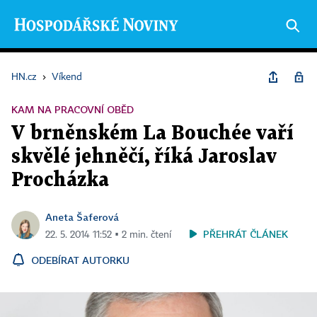
HN.cz
›
Víkend
KAM NA PRACOVNÍ OBĚD
V brněnském La Bouchée vaří
skvělé jehněčí, říká Jaroslav
Procházka
Aneta Šaferová
PŘEHRÁT ČLÁNEK
22. 5. 2014 11:52 ▪ 2 min. čtení
ODEBÍRAT AUTORKU