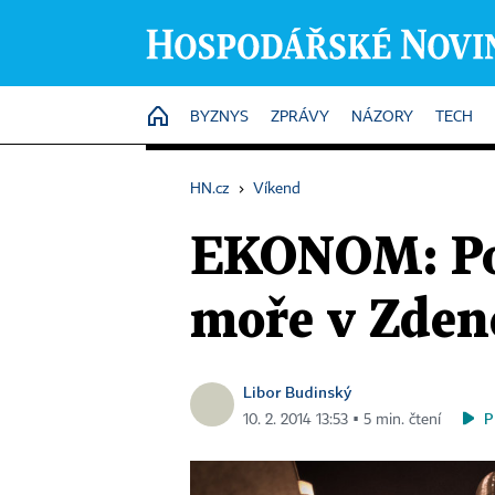
HOME
BYZNYS
ZPRÁVY
NÁZORY
TECH
HN.cz
›
Víkend
EKONOM: Podí
moře v Zden
Libor Budinský
P
10. 2. 2014 13:53 ▪ 5 min. čtení