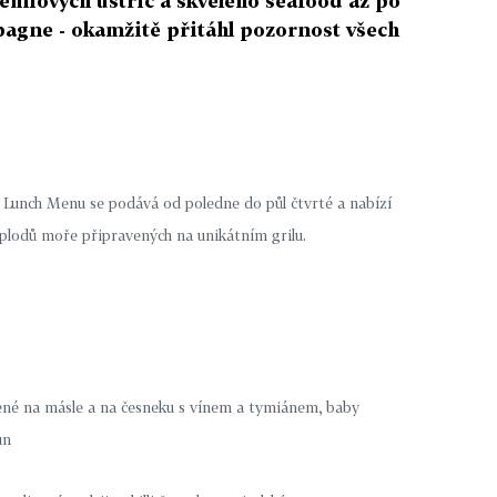
rémiových ústřic a skvělého seafood až po
pagne - okamžitě přitáhl pozornost všech
Lunch Menu se podává od poledne do půl čtvrté a nabízí
a plodů moře připravených na unikátním grilu.
né na másle a na česneku s vínem a tymiánem, baby
un