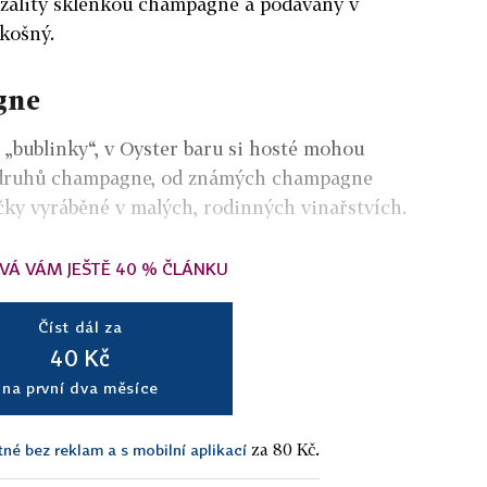
 zalitý sklenkou champagne a podávaný v
ozkošný.
gne
í „bublinky“, v Oyster baru si hosté mohou
0 druhů champagne, od známých champagne
y vyráběné v malých, rodinných vinařstvích.
VÁ VÁM JEŠTĚ 40 % ČLÁNKU
Číst dál za
40 Kč
na první dva měsíce
za 80 Kč.
tné bez reklam a s mobilní aplikací