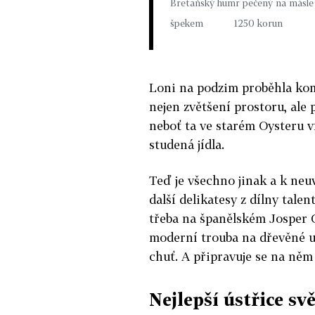
Bretaňský humr pečený na másle a
špekem 1250 korun
Loni na podzim proběhla ko
nejen zvětšení prostoru, al
neboť ta ve starém Oysteru 
studená jídla.
Teď je všechno jinak a k neu
další delikatesy z dílny tal
třeba na španělském Josper Gr
moderní trouba na dřevěné u
chuť. A připravuje se na něm 
Nejlepší ústřice sv