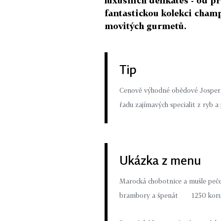
luxusních delikates - od p
fantastickou kolekci cham
movitých gurmetů.
Tip
Cenově výhodné obědové Josper 
řadu zajímavých specialit z ryb 
Ukázka z menu
Marocká chobotnice a mušle peče
brambory a špenát 1250 kor