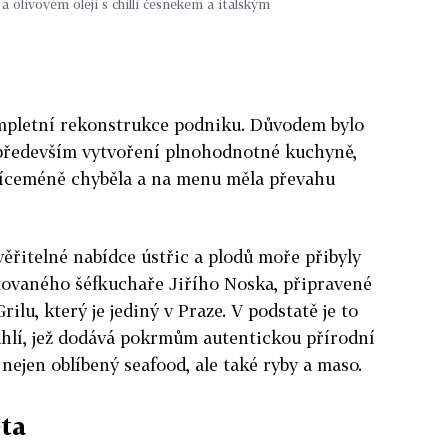
 olivovém oleji s chilli česnekem a italským
mpletní rekonstrukce podniku. Důvodem bylo
e především vytvoření plnohodnotné kuchyně,
víceméně chyběla a na menu měla převahu
věřitelné nabídce ústřic a plodů moře přibyly
entovaného šéfkuchaře Jiřího Noska, připravené
ilu, který je jediný v Praze. V podstatě je to
hlí, jež dodává pokrmům autentickou přírodní
nejen oblíbený seafood, ale také ryby a maso.
ěta