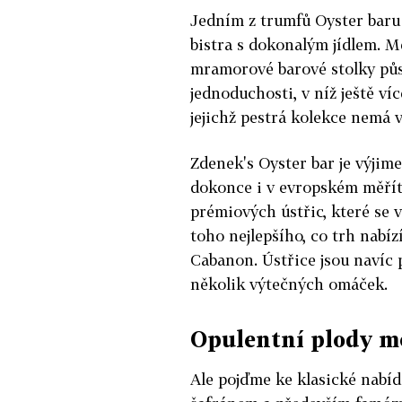
Jedním z trumfů Oyster baru
bistra s dokonalým jídlem. Mě
mramorové barové stolky pů
jednoduchosti, v níž ještě ví
jejichž pestrá kolekce nemá 
Zdenek's Oyster bar je výjime
dokonce i v evropském měřít
prémiových ústřic, které se v
toho nejlepšího, co trh nabíz
Cabanon. Ústřice jsou navíc 
několik výtečných omáček.
Opulentní plody m
Ale pojďme ke klasické nabíd