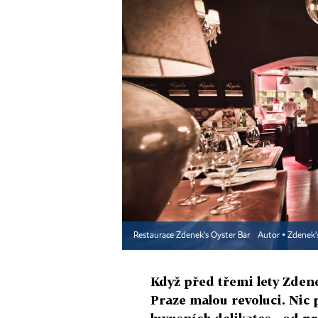
Restaurace Zdenek's Oyster Bar
Autor ▪
Zdenek'
Když před třemi lety Zdene
Praze malou revoluci. Nic 