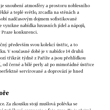
 je snoubení atmosféry a prostoru noblesního
kké a teplé světlo, zrcadla na stěnách a
sobí nadčasovým dojmem sofistikované
ce vynikne nabídka luxusních jídel a nápojů,
v Praze konkurenci.
čný především svou kolekcí ústřic, a to
ku. V současné době je v nabídce 14 druhů
ozí třikrát týdně z Paříže a jsou přehlídkou
í, od černé a bílé perly až po mimořádné ústřice
perfektně servírované a doprovází je hned
oře
ce. Za zkoušku stojí mušlová polévka se