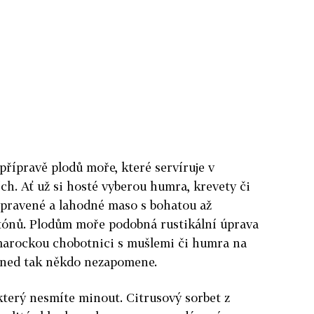
 přípravě plodů moře, které servíruje v
h. Ať už si hosté vyberou humra, krevety či
řipravené a lahodné maso s bohatou až
tónů. Plodům moře podobná rustikální úprava
marockou chobotnici s mušlemi či humra na
hned tak někdo nezapomene.
 který nesmíte minout. Citrusový sorbet z