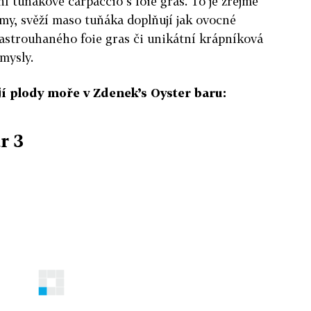
 tuňákové carpaccio s foie gras. To je zřejmě
my, svěží maso tuňáka doplňují jak ovocné
nastrouhaného foie gras či unikátní krápníková
mysly.
ují plody moře v Zdenek’s Oyster baru:
r 3