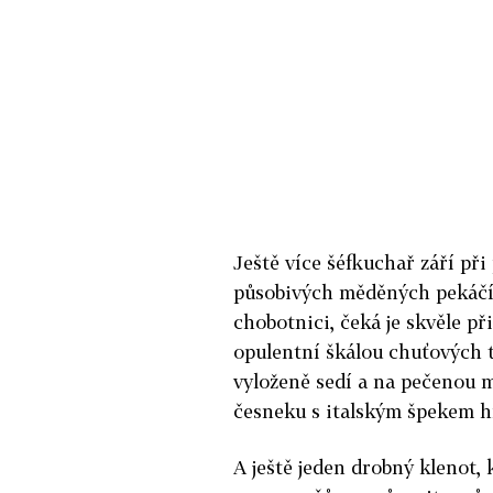
Ještě více šéfkuchař září při
působivých měděných pekáčíc
chobotnici, čeká je skvěle p
opulentní škálou chuťových 
vyloženě sedí a na pečenou 
česneku s italským špekem 
A ještě jeden drobný klenot,