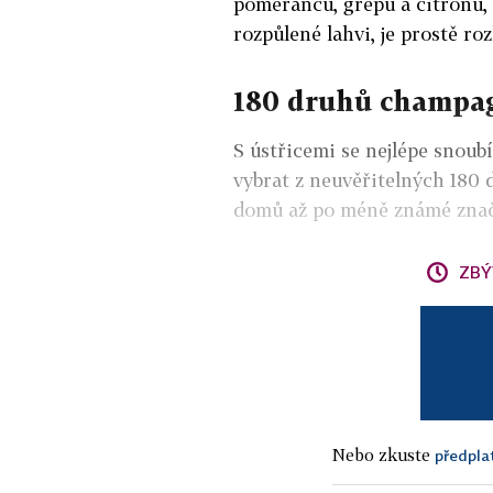
pomerančů, grepů a citronů,
rozpůlené lahvi, je prostě r
180 druhů champa
S ústřicemi se nejlépe snoub
vybrat z neuvěřitelných 18
domů až po méně známé značk
ZBÝ
Nebo zkuste
předpla