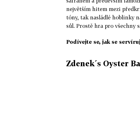
šafránem a především famózní
největším hitem mezi předkr
tóny, tak nasládlé hoblinky 
sůl. Prostě hra pro všechny s
Podívejte se, jak se servír
Zdenek´s Oyster Ba