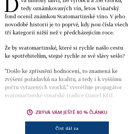
D
va miliony lahví, 116 výrobců a 356 vzorků,
tedy oznámkovaných vín, letos Vinařský
fond ocenil známkou Svatomartinské víno. V jeho
novodobé historii je to poprvé, kdy jsou čísla všech
tří kategorií nižší než v předcházejícím roce.
Že by svatomartinské, které si rychle našlo cestu
ke spotřebitelům, stejně rychle ze své slávy sešlo?
"Došlo ke zpřísnění hodnocení, to znamená ke
zvýšení požadavků na kvalitu, a tedy i k vyššímu
počtu vyřazených vzorků," vysvětluje propagátor
svatomartinské vinařské tradice Daniel Kříž.
ZBÝVÁ VÁM JEŠTĚ 80 % ČLÁNKU
Číst dál za