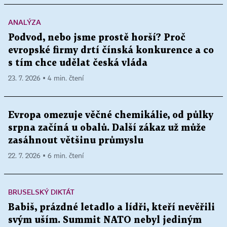
ANALÝZA
Podvod, nebo jsme prostě horší? Proč
evropské firmy drtí čínská konkurence a co
s tím chce udělat česká vláda
23. 7. 2026 ▪ 4 min. čtení
Evropa omezuje věčné chemikálie, od půlky
srpna začíná u obalů. Další zákaz už může
zasáhnout většinu průmyslu
22. 7. 2026 ▪ 6 min. čtení
BRUSELSKÝ DIKTÁT
Babiš, prázdné letadlo a lídři, kteří nevěřili
svým uším. Summit NATO nebyl jediným