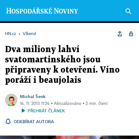
HN.cz
›
Víkend
Dva miliony lahví
svatomartinského jsou
připraveny k otevření. Víno
poráží i beaujolais
Michal Šenk
14. 11. 2013 11:24 ▪ Aktualizováno ▪ 2 min. čtení
PŘEHRÁT ČLÁNEK
ODEBÍRAT AUTORA