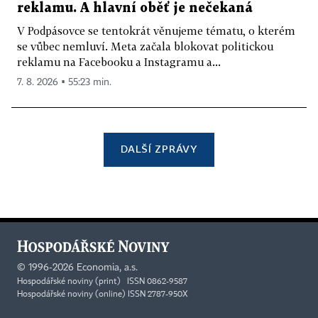
reklamu. A hlavní oběť je nečekaná
V Podpásovce se tentokrát věnujeme tématu, o kterém
se vůbec nemluví. Meta začala blokovat politickou
reklamu na Facebooku a Instagramu a...
7. 8. 2026 ▪ 55:23 min.
DALŠÍ ZPRÁVY
©
1996-2026
Economia, a.s.
Hospodářské noviny (print) ISSN 0862-9587
Hospodářské noviny (online) ISSN 2787-950X