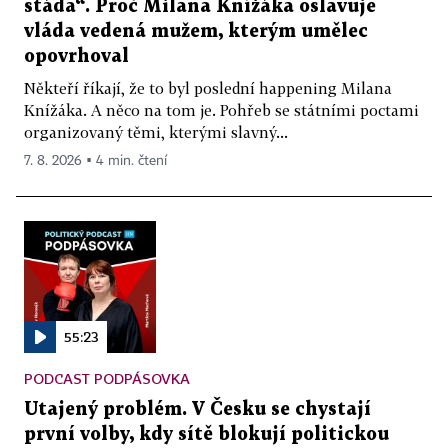
stáda“. Proč Milana Knížáka oslavuje
vláda vedená mužem, kterým umělec
opovrhoval
Někteří říkají, že to byl poslední happening Milana
Knížáka. A něco na tom je. Pohřeb se státními poctami
organizovaný těmi, kterými slavný...
7. 8. 2026 ▪ 4 min. čtení
55:23
PODCAST PODPÁSOVKA
Utajený problém. V Česku se chystají
první volby, kdy sítě blokují politickou