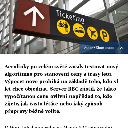
Autor ▪
Shutterstock
Aerolinky po celém světě začaly testovat nový
algoritmus pro stanovení ceny a trasy letu.
Výpočet nově probíhá na základě toho, kdo si
let chce objednat. Server BBC zjistil, že takto
vypočítanou cenu ovlivní například to, kde
žijete, jak často létáte nebo jaký způsob
přepravy běžně volíte.
V říjnu loňského roku se členové Mezinárodní