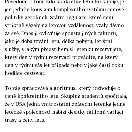
Povědomí o tom, kdo konkrétně letenku kupuje, je
jen jedním kouskem komplexního systému cenové
politiky aerolinek. Státní regulace, které cenu
striktně vázaly na letovou vzdálenost, vzaly dávno
za své. Dnes ji ovlivňuje spousta jiných faktorů,
jako je doba trvání letu, délka pobytu, letištní
služby, s jakým předstihem si letenku rezervujete,
který den v týdnu rezervaci provádíte, na který
den v týdnu váš let připadá nebo v jaké části roku
hodláte cestovat.
To vše zpracovává algoritmus, který rozhoduje o
ceně konkrétního letu. Skupina studentů spočítala,
že v USA jedna vnitrostátní zpáteční letenka jedné
letecké společnosti nabízí desítky milionů variací
trasy a ceny letu.