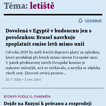
Téma:
letiště
ODEBÍRAT
Dovolená v Egyptě v budoucnu jen s
povolenkou: Brusel navrhuje
zpoplatnit emise letů mimo unii
Od roku 2029 by měli letečtí dopravci platit za zplodiny,
které produkují při letech mimo území Evropské unie.
V pátek představený návrh Evropské komise je
nakonec mírnější, než se očekávalo, a netýká se zdaleka
všech cest. Zároveň otvírá prostor...
20. 7. 2026 ▪ 3 min. čtení
BYZNYS PODLE O. CHARVÁTA
Dojde na Ruzyni k průvanu a rozprodeji