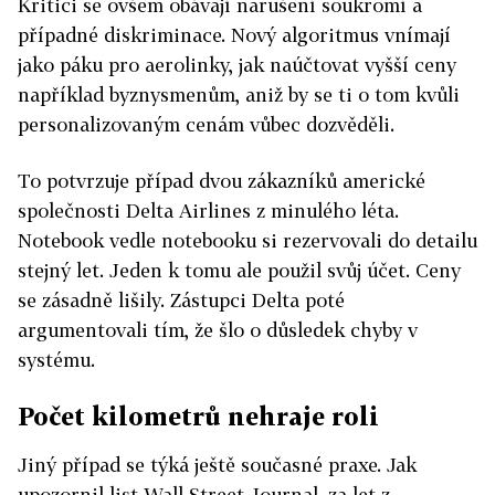
Kritici se ovšem obávají narušení soukromí a
případné diskriminace. Nový algoritmus vnímají
jako páku pro aerolinky, jak naúčtovat vyšší ceny
například byznysmenům, aniž by se ti o tom kvůli
personalizovaným cenám vůbec dozvěděli.
To potvrzuje případ dvou zákazníků americké
společnosti Delta Airlines z minulého léta.
Notebook vedle notebooku si rezervovali do detailu
stejný let. Jeden k tomu ale použil svůj účet. Ceny
se zásadně lišily. Zástupci Delta poté
argumentovali tím, že šlo o důsledek chyby v
systému.
Počet kilometrů nehraje roli
Jiný případ se týká ještě současné praxe. Jak
upozornil list Wall Street Journal, za let z