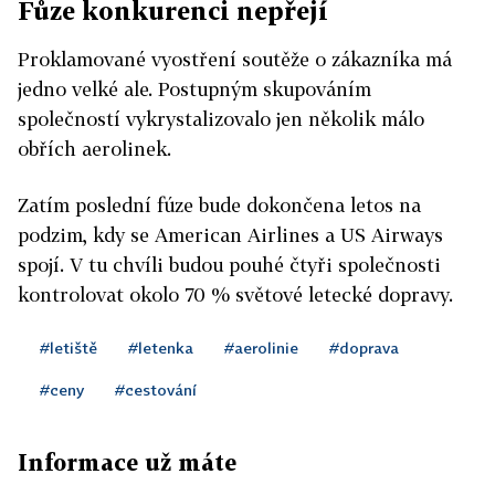
Fůze konkurenci nepřejí
Proklamované vyostření soutěže o zákazníka má
jedno velké ale. Postupným skupováním
společností vykrystalizovalo jen několik málo
obřích aerolinek.
Zatím poslední fúze bude dokončena letos na
podzim, kdy se American Airlines a US Airways
spojí. V tu chvíli budou pouhé čtyři společnosti
kontrolovat okolo 70 % světové letecké dopravy.
#letiště
#letenka
#aerolinie
#doprava
#ceny
#cestování
Informace už máte