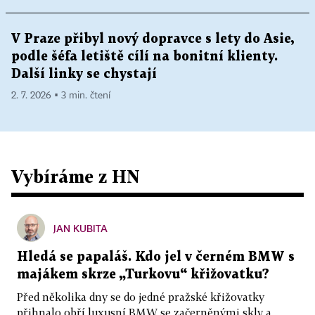
V Praze přibyl nový dopravce s lety do Asie,
podle šéfa letiště cílí na bonitní klienty.
Další linky se chystají
2. 7. 2026 ▪ 3 min. čtení
Vybíráme z HN
JAN KUBITA
Hledá se papaláš. Kdo jel v černém BMW s
majákem skrze „Turkovu“ křižovatku?
Před několika dny se do jedné pražské křižovatky
přihnalo obří luxusní BMW se začerněnými skly a