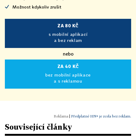
Možnost kdykoliv zrušit
ZA 80 KČ
s mobilní aplikací
a bez reklam
nebo
ZA 40 KČ
bez mobilní aplikace
a s reklamou
|
Předplatné HN+ je zcela bez reklam.
Související články