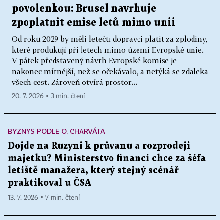
povolenkou: Brusel navrhuje
zpoplatnit emise letů mimo unii
Od roku 2029 by měli letečtí dopravci platit za zplodiny,
které produkují při letech mimo území Evropské unie.
V pátek představený návrh Evropské komise je
nakonec mírnější, než se očekávalo, a netýká se zdaleka
všech cest. Zároveň otvírá prostor...
20. 7. 2026 ▪ 3 min. čtení
BYZNYS PODLE O. CHARVÁTA
Dojde na Ruzyni k průvanu a rozprodeji
majetku? Ministerstvo financí chce za šéfa
letiště manažera, který stejný scénář
praktikoval u ČSA
13. 7. 2026 ▪ 7 min. čtení