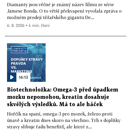
Diamanty jsou věčné je známý název filmu ze série
Jamese Bonda. O to větší překvapení vyvolala zpráva o
možném prodeji těžařského gigantu De...
6. 8. 2026 ▪ 4 min. čtení
16:13
Biotechnoložka: Omega-3 před úpadkem
mozku nepomohou, kreatin dosahuje
skvělých výsledků. Má to ale háček
Hořčík na spaní, omega-3 pro mozek, železo proti
únavě a kreatin dnes skoro na všechno. Trh s doplňky
stravy slibuje řadu benefitů, ale které z...