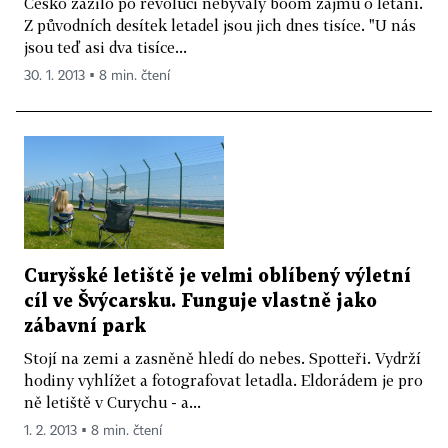
Česko zažilo po revoluci nebývalý boom zájmu o létání.
Z původních desítek letadel jsou jich dnes tisíce. "U nás
jsou teď asi dva tisíce...
30. 1. 2013 ▪ 8 min. čtení
Curyšské letiště je velmi oblíbený výletní
cíl ve Švýcarsku. Funguje vlastně jako
zábavní park
Stojí na zemi a zasněně hledí do nebes. Spotteři. Vydrží
hodiny vyhlížet a fotografovat letadla. Eldorádem je pro
ně letiště v Curychu - a...
1. 2. 2013 ▪ 8 min. čtení