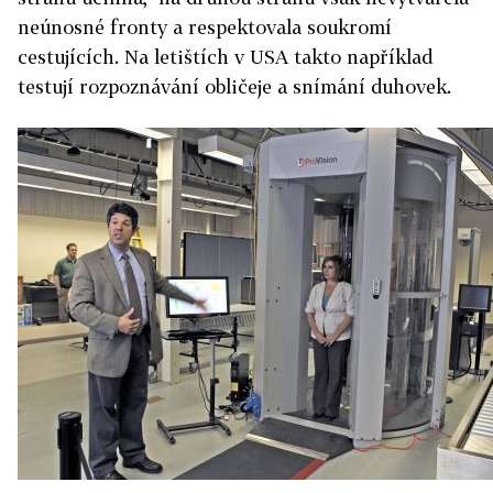
neúnosné fronty a respektovala soukromí
cestujících. Na letištích v USA takto například
testují rozpoznávání obličeje a snímání duhovek.