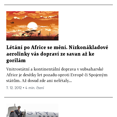
Létání po Africe se mění. Nízkonákladové
aerolinky vás dopraví ze savan až ke
gorilám
Vnitrostátní a kontinentální doprava v subsaharské
Africe je desítky let pozadu oproti Evropě či Spojeným
státům. Až dosud zde ani nelétaly...
7. 12. 2012 ▪ 4 min. čtení