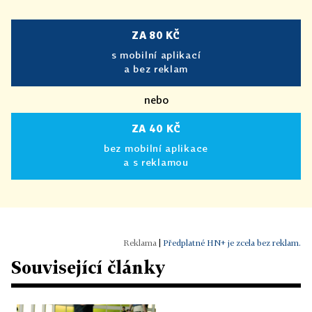
ZA 80 KČ
s mobilní aplikací
a bez reklam
nebo
ZA 40 KČ
bez mobilní aplikace
a s reklamou
|
Předplatné HN+ je zcela bez reklam.
Související články