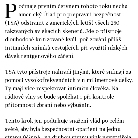
P
očínaje prvním červnem tohoto roku nechá
americký Úřad pro přepravní bezpečnost
(TSA) odstranit z amerických letišť všech 250
takzvaných svlékacích skenerů. Jde o přístroje
dlouhodobě kritizované kvůli pořizování příliš
intimních snímků cestujících při využití nízkých
dávek rentgenového záření.
TSA tyto přístroje nahradí jinými, které snímají za
pomoci vysokofrekvenčních vln milimetrové délky.
Ty mají více respektovat intimitu člověka. Na
rádiové vlny se bude spoléhat i při kontrole
přítomnosti zbraní nebo výbušnin.
Tento krok jen podtrhuje snažení vlád po celém
světě, aby byla bezpečnostní opatření na jednu
stranu účinná, na druhou stranu však nevytvářela