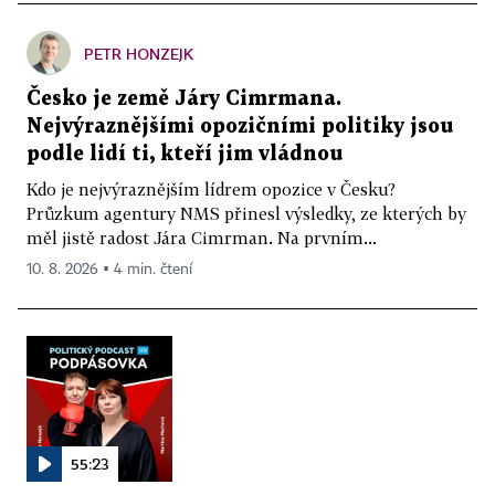
PETR HONZEJK
Česko je země Járy Cimrmana.
Nejvýraznějšími opozičními politiky jsou
podle lidí ti, kteří jim vládnou
Kdo je nejvýraznějším lídrem opozice v Česku?
Průzkum agentury NMS přinesl výsledky, ze kterých by
měl jistě radost Jára Cimrman. Na prvním...
10. 8. 2026 ▪ 4 min. čtení
55:23