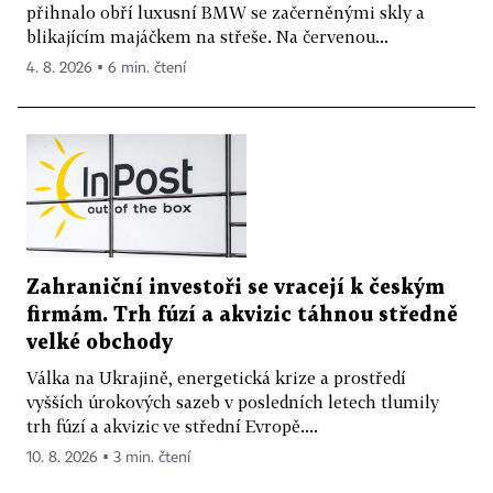
přihnalo obří luxusní BMW se začerněnými skly a
blikajícím majáčkem na střeše. Na červenou...
4. 8. 2026 ▪ 6 min. čtení
Zahraniční investoři se vracejí k českým
firmám. Trh fúzí a akvizic táhnou středně
velké obchody
Válka na Ukrajině, energetická krize a prostředí
vyšších úrokových sazeb v posledních letech tlumily
trh fúzí a akvizic ve střední Evropě....
10. 8. 2026 ▪ 3 min. čtení