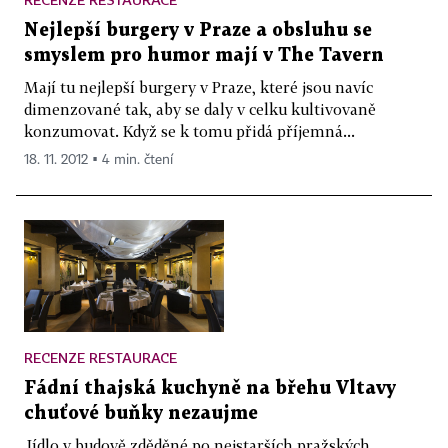
Nejlepší burgery v Praze a obsluhu se
smyslem pro humor mají v The Tavern
Mají tu nejlepší burgery v Praze, které jsou navíc
dimenzované tak, aby se daly v celku kultivovaně
konzumovat. Když se k tomu přidá příjemná...
18. 11. 2012 ▪ 4 min. čtení
RECENZE RESTAURACE
Fádní thajská kuchyně na břehu Vltavy
chuťové buňky nezaujme
Jídlo v budově zděděné po nejstarších pražských