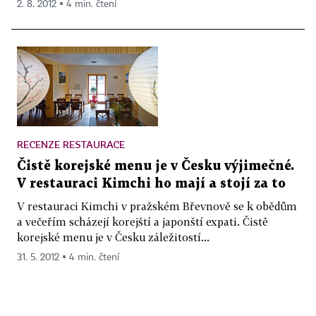
2. 8. 2012 ▪ 4 min. čtení
RECENZE RESTAURACE
Čistě korejské menu je v Česku výjimečné.
V restauraci Kimchi ho mají a stojí za to
V restauraci Kimchi v pražském Břevnově se k obědům
a večeřím scházejí korejští a japonští expati. Čistě
korejské menu je v Česku záležitostí...
31. 5. 2012 ▪ 4 min. čtení