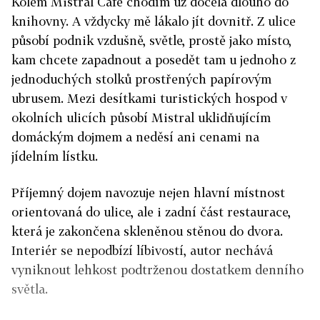
Kolem Mistral Café chodím už docela dlouho do
knihovny. A vždycky mě lákalo jít dovnitř. Z ulice
působí podnik vzdušně, světle, prostě jako místo,
kam chcete zapadnout a posedět tam u jednoho z
jednoduchých stolků prostřených papírovým
ubrusem. Mezi desítkami turistických hospod v
okolních ulicích působí Mistral uklidňujícím
domáckým dojmem a neděsí ani cenami na
jídelním lístku.
Příjemný dojem navozuje nejen hlavní místnost
orientovaná do ulice, ale i zadní část restaurace,
která je zakončena skleněnou stěnou do dvora.
Interiér se nepodbízí líbivostí, autor nechává
vyniknout lehkost podtrženou dostatkem denního
světla.