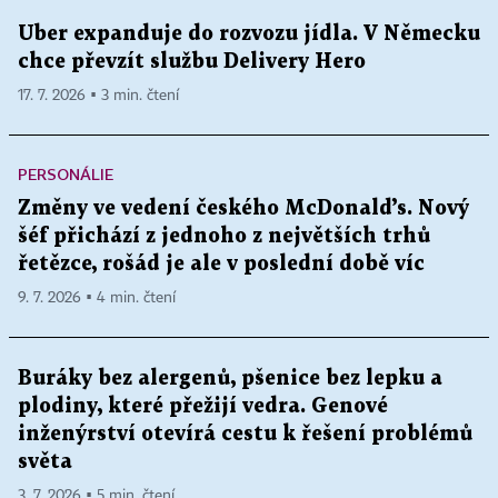
Uber expanduje do rozvozu jídla. V Německu
chce převzít službu Delivery Hero
17. 7. 2026 ▪ 3 min. čtení
PERSONÁLIE
Změny ve vedení českého McDonald’s. Nový
šéf přichází z jednoho z největších trhů
řetězce, rošád je ale v poslední době víc
9. 7. 2026 ▪ 4 min. čtení
Buráky bez alergenů, pšenice bez lepku a
plodiny, které přežijí vedra. Genové
inženýrství otevírá cestu k řešení problémů
světa
3. 7. 2026 ▪ 5 min. čtení