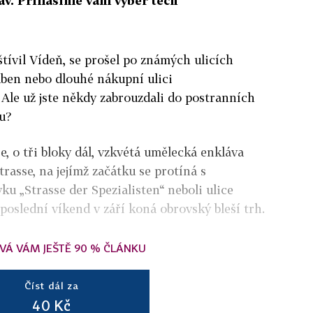
av. Přinášíme vám výběr těch
tívil Vídeň, se prošel po známých ulicích
aben nebo dlouhé nákupní ulici
 Ale už jste někdy zabrouzdali do postranních
au?
e, o tři bloky dál, vzkvétá umělecká enkláva
rasse, na jejímž začátku se protíná s
ku „Strasse der Spezialisten“ neboli ulice
 poslední víkend v září koná obrovský bleší trh.
VÁ VÁM JEŠTĚ 90 % ČLÁNKU
Číst dál za
40 Kč