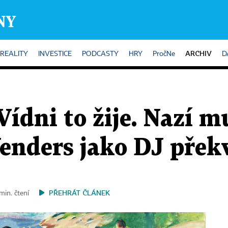
ARCHIV
REALITY
INVESTICE
PODCASTY
HRY
PročNe
D
ídni to žije. Nazí m
enders jako DJ přek
PŘEHRÁT ČLÁNEK
min. čtení