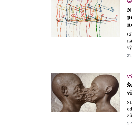
GA
N
p
n
Cí
ná
vý
21.
V
Š
v
St
od
zů
1. 