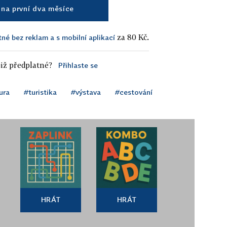
na první dva měsíce
za 80 Kč.
tné bez reklam a s mobilní aplikací
iž předplatné?
Přihlaste se
ura
#turistika
#výstava
#cestování
HRÁT
HRÁT