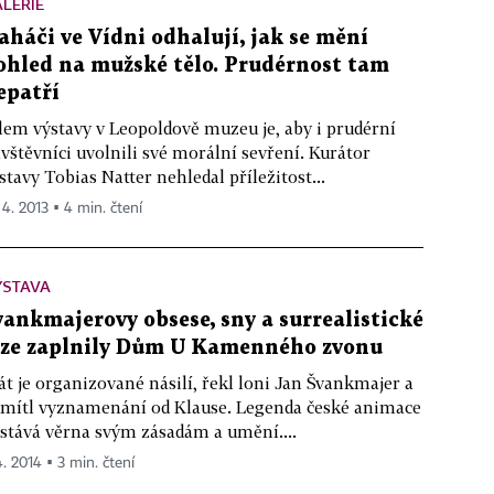
LERIE
aháči ve Vídni odhalují, jak se mění
ohled na mužské tělo. Prudérnost tam
epatří
lem výstavy v Leopoldově muzeu je, aby i prudérní
vštěvníci uvolnili své morální sevření. Kurátor
stavy Tobias Natter nehledal příležitost...
 4. 2013 ▪ 4 min. čtení
ÝSTAVA
vankmajerovy obsese, sny a surrealistické
ize zaplnily Dům U Kamenného zvonu
át je organizované násilí, řekl loni Jan Švankmajer a
mítl vyznamenání od Klause. Legenda české animace
stává věrna svým zásadám a umění....
4. 2014 ▪ 3 min. čtení