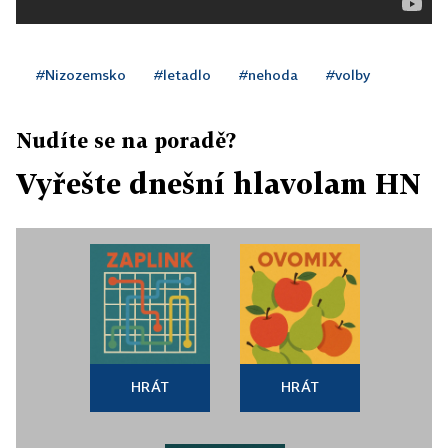
#Nizozemsko
#letadlo
#nehoda
#volby
Nudíte se na poradě?
Vyřešte dnešní hlavolam HN
HRÁT
HRÁT