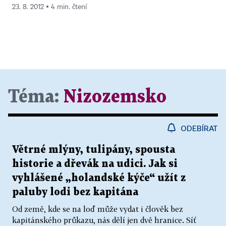
23. 8. 2012 ▪ 4 min. čtení
Téma:
Nizozemsko
ODEBÍRAT
Větrné mlýny, tulipány, spousta
historie a dřevák na udici. Jak si
vyhlášené „holandské kýče“ užít z
paluby lodi bez kapitána
Od země, kde se na loď může vydat i člověk bez
kapitánského průkazu, nás dělí jen dvě hranice. Síť