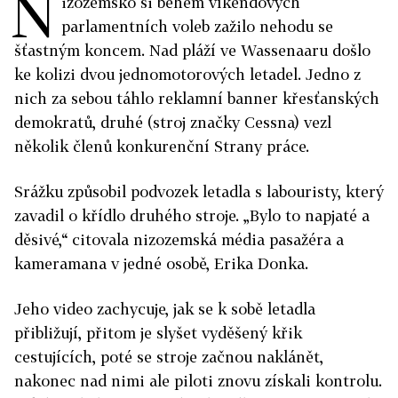
N
izozemsko si během víkendových
parlamentních voleb zažilo nehodu se
šťastným koncem. Nad pláží ve Wassenaaru došlo
ke kolizi dvou jednomotorových letadel. Jedno z
nich za sebou táhlo reklamní banner křesťanských
demokratů, druhé (stroj značky Cessna) vezl
několik členů konkurenční Strany práce.
Srážku způsobil podvozek letadla s labouristy, který
zavadil o křídlo druhého stroje. „Bylo to napjaté a
děsivé,“ citovala nizozemská média pasažéra a
kameramana v jedné osobě, Erika Donka.
Jeho video zachycuje, jak se k sobě letadla
přibližují, přitom je slyšet vyděšený křik
cestujících, poté se stroje začnou naklánět,
nakonec nad nimi ale piloti znovu získali kontrolu.