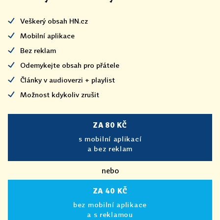
Veškerý obsah HN.cz
Mobilní aplikace
Bez reklam
Odemykejte obsah pro přátele
Články v audioverzi + playlist
Možnost kdykoliv zrušit
ZA 80 KČ
s mobilní aplikací
a bez reklam
nebo
ZA 40 KČ
bez mobilní aplikace
a s reklamou