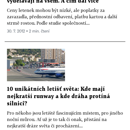
vydělávají na všem. A čím dál více
Ceny letenek mohou být nízké, ale poplatky za
zavazadla, přednostní odbavení, platbu kartou a další
strmě rostou. Podle studie společností...
30. 7. 2012 ▪ 2 min. čtení
10 unikátních letišť světa: Kde mají
nejkratší runway a kde dráha protíná
silnici?
Pro někoho jsou letiště fascinujícím místem, pro jiného
noční můrou. Ať už je to tak či onak, přistání na
nejkratší dráze světa či procházení...