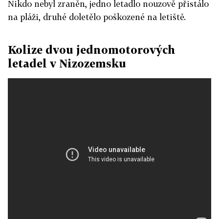
Nikdo nebyl zraněn, jedno letadlo nouzově přistálo
na pláži, druhé doletělo poškozené na letiště.
Kolize dvou jednomotorových
letadel v Nizozemsku