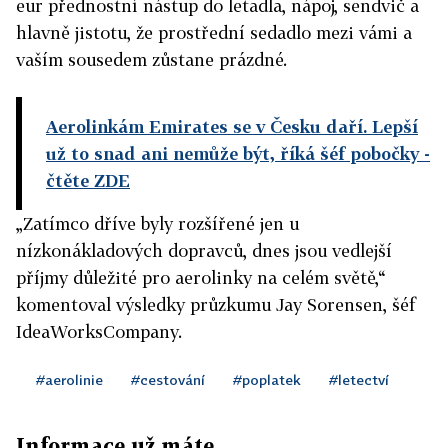
eur přednostní nástup do letadla, nápoj, sendvič a
hlavně jistotu, že prostřední sedadlo mezi vámi a
vaším sousedem zůstane prázdné.
Aerolinkám Emirates se v Česku daří. Lepší
už to snad ani nemůže být, říká šéf pobočky
-
čtěte ZDE
„Zatímco dříve byly rozšířené jen u
nízkonákladových dopravců, dnes jsou vedlejší
příjmy důležité pro aerolinky na celém světě,“
komentoval výsledky průzkumu Jay Sorensen, šéf
IdeaWorksCompany.
#aerolinie
#cestování
#poplatek
#letectví
Informace už máte