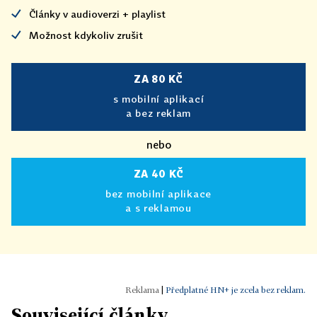
Články v audioverzi + playlist
Možnost kdykoliv zrušit
ZA 80 KČ
s mobilní aplikací
a bez reklam
nebo
ZA 40 KČ
bez mobilní aplikace
a s reklamou
|
Předplatné HN+ je zcela bez reklam.
Související články