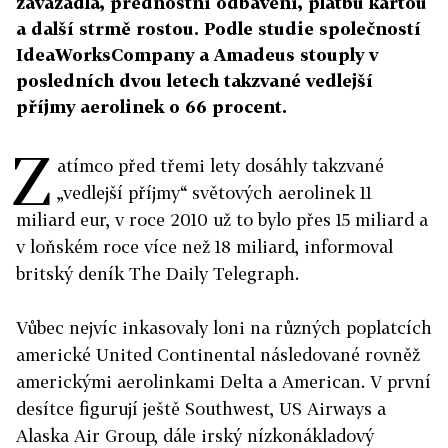
zavazadla, přednostní odbavení, platbu kartou
a další strmě rostou. Podle studie společností
IdeaWorksCompany a Amadeus stouply v
posledních dvou letech takzvané vedlejší
příjmy aerolinek o 66 procent.
Z
atímco před třemi lety dosáhly takzvané
„vedlejší příjmy“ světových aerolinek 11
miliard eur, v roce 2010 už to bylo přes 15 miliard a
v loňském roce více než 18 miliard, informoval
britský deník The Daily Telegraph.
Vůbec nejvíc inkasovaly loni na různých poplatcích
americké United Continental následované rovněž
americkými aerolinkami Delta a American. V první
desítce figurují ještě Southwest, US Airways a
Alaska Air Group, dále irský nízkonákladový