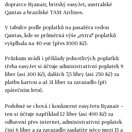
dopravce Ryanair, britský easyJet, australské
Qantas a brazilské TAM Airlines.
V tabulce podle poplatků na pasažéra vedou
Qantas, kde se průměrná výše „extra“ poplatků
vyšplhala na 40 eur (přes 1000 Kč).
Průzkum uvádí i příklady jednotlivých poplatků:
třeba easyJet si účtuje administrativní poplatek 9
liber (asi 300 Kč), dalších 7,5 libry (asi 250 Kč) za
platbu kartou a až 31 liber za zavazadlo (při
zpátečním letu).
Podobně se chová i konkurent easyJetu Ryanair –
ten si účtuje například 12 liber (asi 400 Kč) za
odbavení přes internet, administrativní poplatek
činí 6 liber a za zavazadlo zaplatíte něco mezi 15 a