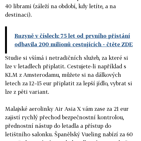
40 librami (záleží na období, kdy letíte, a na
destinaci).
Ruzyně v číslech: 75 let od prvního přistání
odbavila 200 milionů cestujících
- čtěte ZDE
Studie si všímá i netradičních služeb, za které si
lze v letadlech připlatit. Cestujete-li například s
KLM z Amsterodamu, můžete si na dálkových
letech za 12–15 eur připlatit za lepší jídlo, vybrat si
lze z pěti variant.
Malajské aerolinky Air Asia X vám zase za 21 eur
zajistí rychlý přechod bezpečnostní kontrolou,
přednostní nástup do letadla a přístup do
letištního salonku. Španělský Vueling nabízí za 60