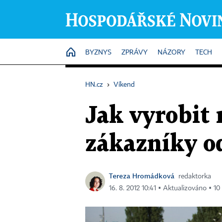
HOME
BYZNYS
ZPRÁVY
NÁZORY
TECH
HN.cz
›
Víkend
Jak vyrobit 
zákazníky o
Tereza Hromádková
redaktorka
16. 8. 2012 10:41 ▪ Aktualizováno ▪ 10