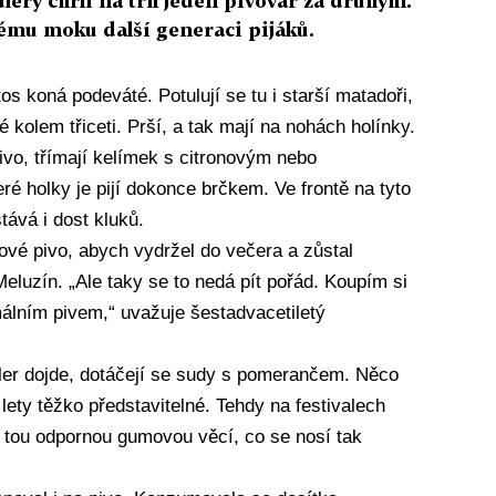
lery chrlí na trh jeden pivovar za druhým.
vému moku další generaci pijáků.
os koná podeváté. Potulují se tu i starší matadoři,
é kolem třiceti. Prší, a tak mají na nohách holínky.
ivo, třímají kelímek s citronovým nebo
 holky je pijí dokonce brčkem. Ve frontě na tyto
tává i dost kluků.
ové pivo, abych vydržel do večera a zůstal
Meluzín. „Ale taky se to nedá pít pořád. Koupím si
málním pivem,“ uvažuje šestadvacetiletý
dler dojde, dotáčejí se sudy s pomerančem. Něco
 lety těžko představitelné. Tehdy na festivalech
y tou odpornou gumovou věcí, co se nosí tak