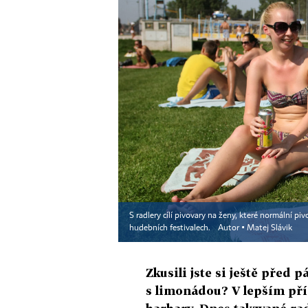
S radlery cílí pivovary na ženy, které normální pivo
hudebních festivalech.
Autor ▪
Matej Slávik
Zkusili jste si ještě před 
s limonádou? V lepším příp