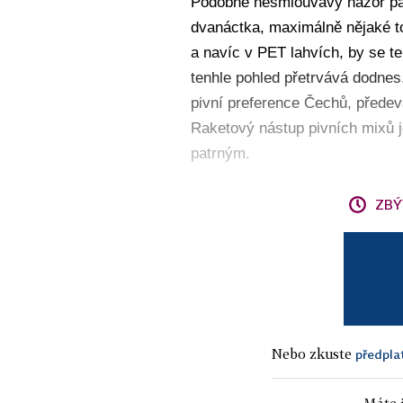
Podobně nesmlouvavý názor pan
dvanáctka, maximálně nějaké to
a navíc v PET lahvích, by se te
tenhle pohled přetrvává dodnes
pivní preference Čechů, předev
Raketový nástup pivních mixů 
patrným.
ZBÝ
Nebo zkuste
předpla
Máte j