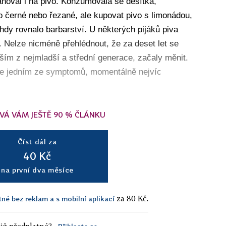
oval i na pivo. Konzumovala se desítka,
 černé nebo řezané, ale kupovat pivo s limonádou,
hdy rovnalo barbarství. U některých pijáků piva
. Nelze nicméně přehlédnout, že za deset let se
ším z nejmladší a střední generace, začaly měnit.
je jedním ze symptomů, momentálně nejvíc
VÁ VÁM JEŠTĚ 90 % ČLÁNKU
Číst dál za
40 Kč
na první dva měsíce
za 80 Kč.
tné bez reklam a s mobilní aplikací
iž předplatné?