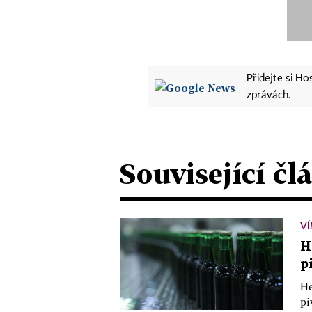
Přidejte si H
zprávách.
Související čl
VÍ
H
p
He
pi