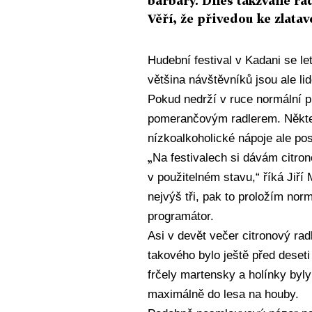
barbary. Dnes takzvané rad
Věří, že přivedou ke zlata
Hudební festival v Kadani se let
většina návštěvníků jsou ale lid
Pokud nedrží v ruce normální p
pomerančovým radlerem. Některé
nízkoalkoholické nápoje ale pos
„
Na festivalech si dávám citron
v použitelném stavu,“ říká Jiří 
nejvýš tři, pak to proložím nor
programátor.
Asi v devět večer citronový ra
takového bylo ještě před deseti
frčely martensky a holínky byl
maximálně do lesa na houby.