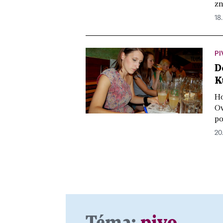
zn
18.
PI
D
K
Ho
Ov
po
20