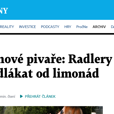
ARCHIV
REALITY
INVESTICE
PODCASTY
HRY
PročNe
D
nové pivaře: Radler
dlákat od limonád
PŘEHRÁT ČLÁNEK
 min. čtení