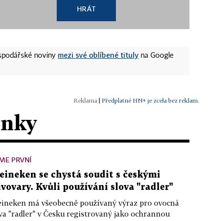
HRÁT
mezi své oblíbené tituly
ospodářské noviny
na Google
|
Předplatné HN+ je zcela bez reklam.
ánky
ME PRVNÍ
eineken se chystá soudit s českými
ivovary. Kvůli používání slova "radler"
ineken má všeobecně používaný výraz pro ovocná
va "radler" v Česku registrovaný jako ochrannou