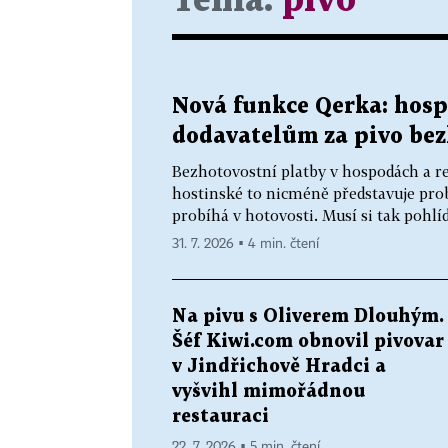
Téma:
pivo
Nová funkce Qerka: hosp
dodavatelům za pivo bez
Bezhotovostní platby v hospodách a res
hostinské to nicméně představuje prob
probíhá v hotovosti. Musí si tak pohlíd
31. 7. 2026 ▪ 4 min. čtení
Na pivu s Oliverem Dlouhým.
Šéf Kiwi.com obnovil pivovar
v Jindřichově Hradci a
vyšvihl mimořádnou
restauraci
22. 7. 2026 ▪ 5 min. čtení