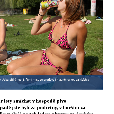
 třeba příliš nepijí. Pivní mixy se prodávají hlavně na koupalištích a
pár lety smíchat v hospodě pivo
adě jste byli za podivíny, v horším za