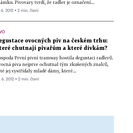
ámku. Pivovary tvrdí, že radler je označení...
 6. 2012 ▪ 2 min. čtení
VO
egustace ovocných piv na českém trhu:
teré chutnají pivařům a které dívkám?
spoda První pivní tramway hostila degustaci radlerů.
ocná piva nejprve ochutnal tým zkušených znalců,
té jej vystřídaly mladé dámy, které...
. 6. 2012 ▪ 2 min. čtení