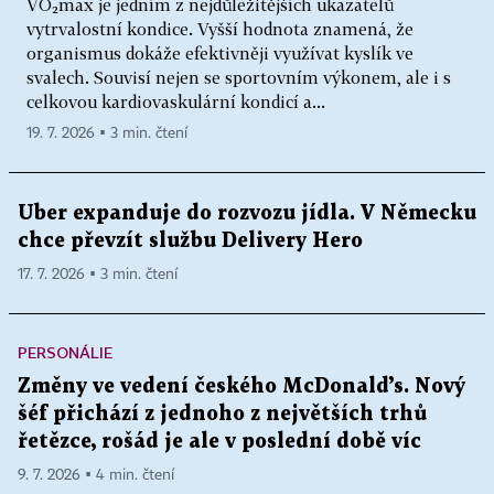
VO₂max je jedním z nejdůležitějších ukazatelů
vytrvalostní kondice. Vyšší hodnota znamená, že
organismus dokáže efektivněji využívat kyslík ve
svalech. Souvisí nejen se sportovním výkonem, ale i s
celkovou kardiovaskulární kondicí a...
19. 7. 2026 ▪ 3 min. čtení
Uber expanduje do rozvozu jídla. V Německu
chce převzít službu Delivery Hero
17. 7. 2026 ▪ 3 min. čtení
PERSONÁLIE
Změny ve vedení českého McDonald’s. Nový
šéf přichází z jednoho z největších trhů
řetězce, rošád je ale v poslední době víc
9. 7. 2026 ▪ 4 min. čtení