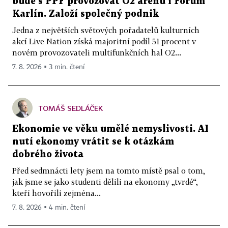
bude s PPF provozovat O2 arenu i Forum
Karlín. Založí společný podnik
Jedna z největších světových pořadatelů kulturních
akcí Live Nation získá majoritní podíl 51 procent v
novém provozovateli multifunkčních hal O2...
7. 8. 2026 ▪ 3 min. čtení
TOMÁŠ SEDLÁČEK
Ekonomie ve věku umělé nemyslivosti. AI
nutí ekonomy vrátit se k otázkám
dobrého života
Před sedmnácti lety jsem na tomto místě psal o tom,
jak jsme se jako studenti dělili na ekonomy „tvrdé“,
kteří hovořili zejména...
7. 8. 2026 ▪ 4 min. čtení