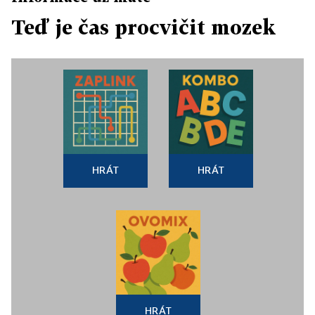
Teď je čas procvičit mozek
HRÁT
HRÁT
HRÁT