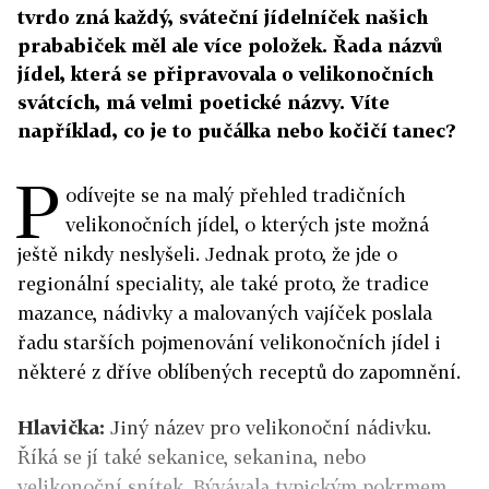
tvrdo zná každý, sváteční jídelníček našich
prababiček měl ale více položek. Řada názvů
jídel, která se připravovala o velikonočních
svátcích, má velmi poetické názvy. Víte
například, co je to pučálka nebo kočičí tanec?
P
odívejte se na malý přehled tradičních
velikonočních jídel, o kterých jste možná
ještě nikdy neslyšeli. Jednak proto, že jde o
regionální speciality, ale také proto, že tradice
mazance, nádivky a malovaných vajíček poslala
řadu starších pojmenování velikonočních jídel i
některé z dříve oblíbených receptů do zapomnění.
Hlavička:
Jiný název pro velikonoční nádivku.
Říká se jí také sekanice, sekanina, nebo
velikonoční snítek. Bývávala typickým pokrmem