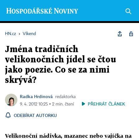
HN.cz
›
Víkend
Jména tradičních
velikonočních jídel se čtou
jako poezie. Co se za nimi
skrývá?
Radka Hrdinová
redaktorka
PŘEHRÁT ČLÁNEK
9. 4. 2012 10:25 ▪ 2 min. čtení
ODEBÍRAT AUTORKU
Velikonoční nádivka, mazanec nebo vajíčka na