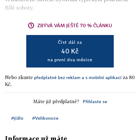
Bílé soboty.
ZBÝVÁ VÁM JEŠTĚ 70 % ČLÁNKU
Číst dál za
40 Kč
na první dva měsíce
Nebo zkuste
za 80
předplatné bez reklam a s mobilní aplikací
Kč.
Máte již předplatné?
Přihlaste se
#jídlo
#Velikonoce
Informace už máte