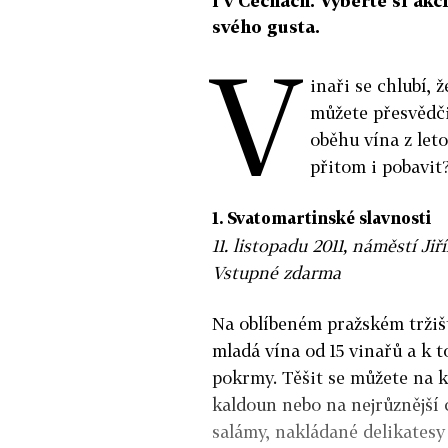
i v Čechách. Vyberte si akci
svého gusta.
V
inaři se chlubí, 
můžete přesvědči
oběhu vína z leto
přitom i pobavit
1. Svatomartinské slavnosti
11. listopadu 2011, náměstí Ji
Vstupné zdarma
Na oblíbeném pražském tržiš
mladá vína od 15 vinařů a k 
pokrmy. Těšit se můžete na k
kaldoun nebo na nejrůznější 
salámy, nakládané delikates