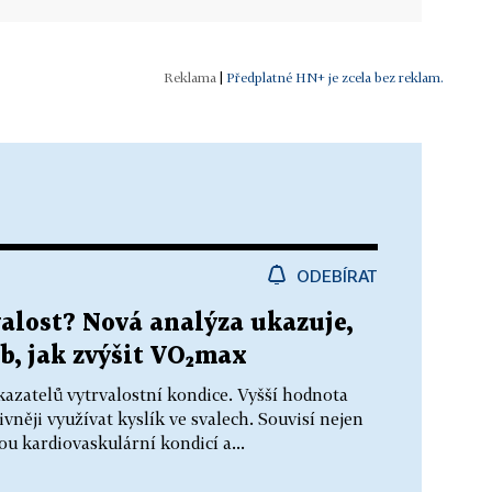
|
Předplatné HN+ je zcela bez reklam.
ODEBÍRAT
valost? Nová analýza ukazuje,
b, jak zvýšit VO₂max
kazatelů vytrvalostní kondice. Vyšší hodnota
něji využívat kyslík ve svalech. Souvisí nejen
u kardiovaskulární kondicí a...