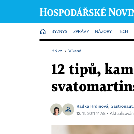
HOME
BYZNYS
ZPRÁVY
NÁZORY
TECH
HN.cz
›
Víkend
12 tipů, kam
svatomarti
Radka Hrdinová
Gastronaut.
,
12. 11. 2011 14:48 ▪ Aktualizován