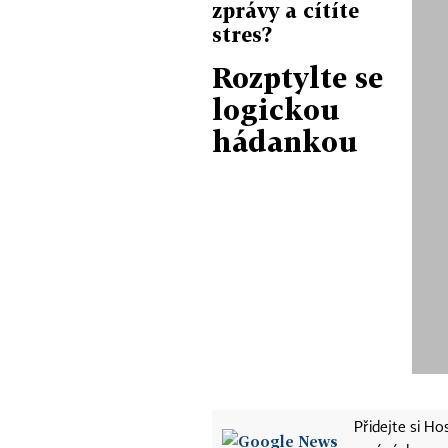
zprávy a cítíte
stres?
Rozptylte se
logickou
hádankou
Přidejte si H