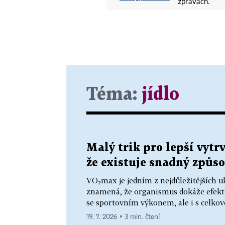
zprávách.
Téma:
jídlo
Malý trik pro lepší vytr
že existuje snadný způso
VO₂max je jedním z nejdůležitějších u
znamená, že organismus dokáže efektiv
se sportovním výkonem, ale i s celkovo
19. 7. 2026 ▪ 3 min. čtení