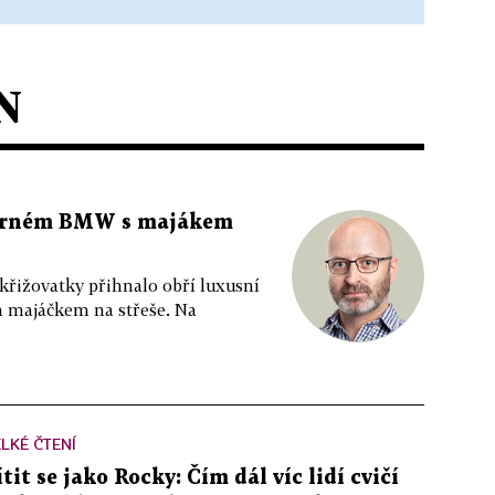
N
 černém BMW s majákem
 křižovatky přihnalo obří luxusní
m majáčkem na střeše. Na
LKÉ ČTENÍ
ítit se jako Rocky: Čím dál víc lidí cvičí