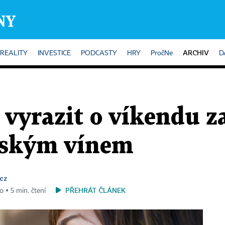
ARCHIV
REALITY
INVESTICE
PODCASTY
HRY
PročNe
D
 vyrazit o víkendu z
nským vínem
cz
PŘEHRÁT ČLÁNEK
o ▪ 5 min. čtení