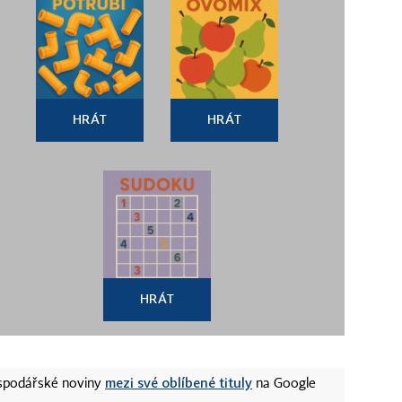
HRÁT
HRÁT
HRÁT
mezi své oblíbené tituly
ospodářské noviny
na Google