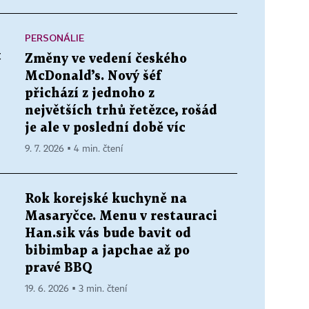
PERSONÁLIE
t
Změny ve vedení českého
McDonald’s. Nový šéf
přichází z jednoho z
největších trhů řetězce, rošád
je ale v poslední době víc
9. 7. 2026 ▪ 4 min. čtení
Rok korejské kuchyně na
Masaryčce. Menu v restauraci
Han.sik vás bude bavit od
bibimbap a japchae až po
pravé BBQ
19. 6. 2026 ▪ 3 min. čtení