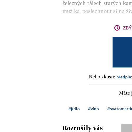
železných tálech starých kam
muzika, poslechnout si na ži
ZBÝ
Nebo zkuste
předpla
Máte j
#jídlo
#víno
#svatomarti
Rozrušily vás