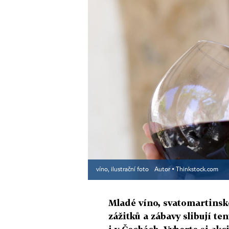
víno, ilustrační foto
Autor ▪
Thinkstock.com
Mladé víno, svatomartinsk
zážitků a zábavy slibují t