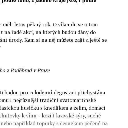
 podle toho, z jakého kraje jste, i podle
že měli letos pěkný rok. O víkendu se o tom
t na řadě akcí, na kterých budou dány do
šní úrody. Kam si na něj můžete zajít a ještě se
?
řího z Poděbrad v Praze
ti budou pro celodenní degustaci přichystána
tomu i nejrůznější tradiční svatomartinské
lasickou husičku s knedlíkem a zelím, domácí
chuťovky k vínu – kozí i kravské sýry, suché
y nebo například topinky s česnekem pečené na