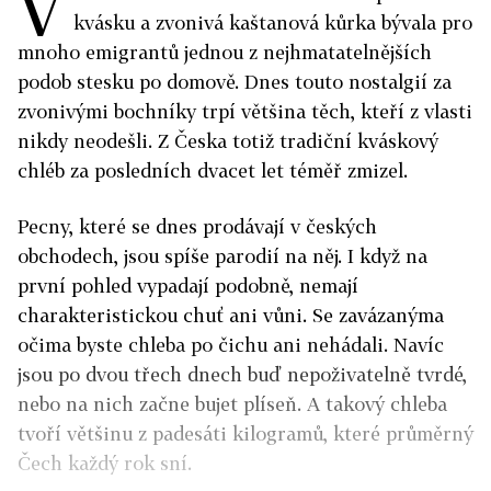
V
kvásku a zvonivá kaštanová kůrka bývala pro
mnoho emigrantů jednou z nejhmatatelnějších
podob stesku po domově. Dnes touto nostalgií za
zvonivými bochníky trpí většina těch, kteří z vlasti
nikdy neodešli. Z Česka totiž tradiční kváskový
chléb za posledních dvacet let téměř zmizel.
Pecny, které se dnes prodávají v českých
obchodech, jsou spíše parodií na něj. I když na
první pohled vypadají podobně, nemají
charakteristickou chuť ani vůni. Se zavázanýma
očima byste chleba po čichu ani nehádali. Navíc
jsou po dvou třech dnech buď nepoživatelně tvrdé,
nebo na nich začne bujet plíseň. A takový chleba
tvoří většinu z padesáti kilogramů, které průměrný
Čech každý rok sní.