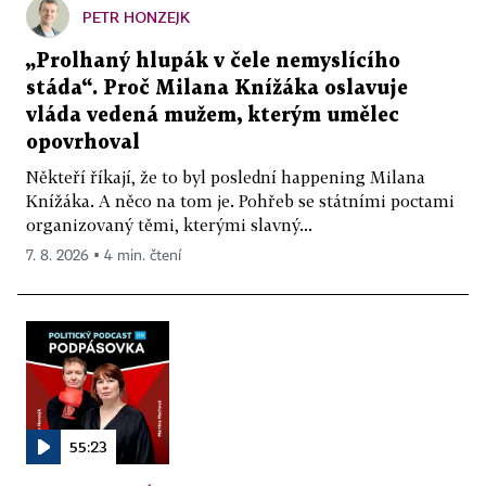
PETR HONZEJK
„Prolhaný hlupák v čele nemyslícího
stáda“. Proč Milana Knížáka oslavuje
vláda vedená mužem, kterým umělec
opovrhoval
Někteří říkají, že to byl poslední happening Milana
Knížáka. A něco na tom je. Pohřeb se státními poctami
organizovaný těmi, kterými slavný...
7. 8. 2026 ▪ 4 min. čtení
55:23