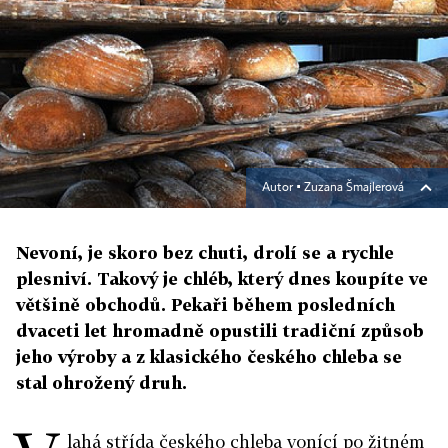
Autor ▪
Zuzana Šmajlerová
Nevoní, je skoro bez chuti, drolí se a rychle
plesniví. Takový je chléb, který dnes koupíte ve
většině obchodů. Pekaři během posledních
dvaceti let hromadně opustili tradiční způsob
jeho výroby a z klasického českého chleba se
stal ohrožený druh.
lahá střída českého chleba vonící po žitném