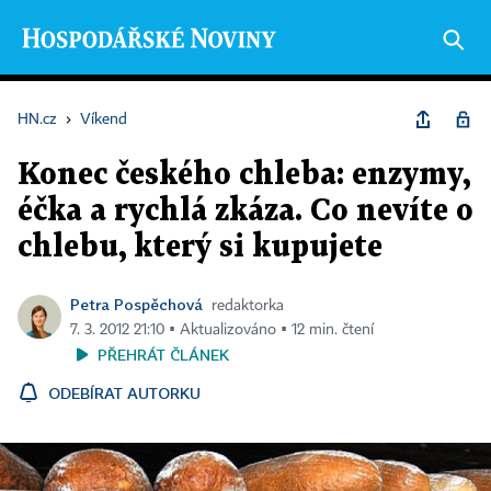
HN.cz
›
Víkend
Konec českého chleba: enzymy,
éčka a rychlá zkáza. Co nevíte o
chlebu, který si kupujete
Petra Pospěchová
redaktorka
7. 3. 2012 21:10 ▪ Aktualizováno ▪ 12 min. čtení
PŘEHRÁT ČLÁNEK
ODEBÍRAT AUTORKU