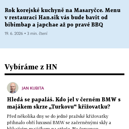
Rok korejské kuchyně na Masaryčce. Menu
v restauraci Han.sik vás bude bavit od
bibimbap a japchae až po pravé BBQ
19. 6. 2026 ▪ 3 min. čtení
Vybíráme z HN
JAN KUBITA
Hledá se papaláš. Kdo jel v černém BMW s
majákem skrze „Turkovu“ křižovatku?
Před několika dny se do jedné pražské křižovatky
přihnalo obří luxusní BMW se začerněnými skly a
blikajícím majáčkem na střeše. Na červenou...