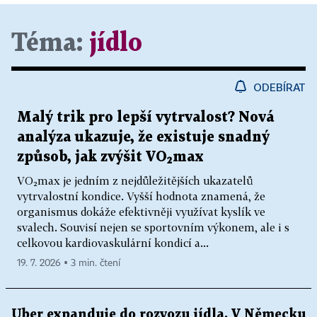
Téma:
jídlo
ODEBÍRAT
Malý trik pro lepší vytrvalost? Nová
analýza ukazuje, že existuje snadný
způsob, jak zvýšit VO₂max
VO₂max je jedním z nejdůležitějších ukazatelů
vytrvalostní kondice. Vyšší hodnota znamená, že
organismus dokáže efektivněji využívat kyslík ve
svalech. Souvisí nejen se sportovním výkonem, ale i s
celkovou kardiovaskulární kondicí a...
19. 7. 2026 ▪ 3 min. čtení
Uber expanduje do rozvozu jídla. V Německu