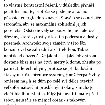
to vlastně kontrastní řešení, v důsledku přináší
pocit harmonie, protože se podélně a kolmo
působící energie dorovnávají. Stavělo se co nejblíže
stromům, aby se maximálně zohlednil jejich
potenciál. Odstraňovaly se pouze hojné náletové
dřeviny, které vyrostly v lesním podrostu a dusily
pozemek. Architekt svoje záměry v této fázi
konzultoval se zahradní architektkou. Tak se
například dozvěděl, že jakmile se jakýkoliv strom
dostane blíže než na čtyři metry k domu, zhruba po
patnácti letech uhyne, protože se při budování
stavby naruší kořenové systémy, jimiž čerpá živiny.
Směrem na jih se dům po celé své délce otevírá
velkoformátovými prosklenými okny, z nichž je
vidět hladinu rybníka. Když jste uvnitř, máte před
sebou neustále se měnící obraz - s takovým