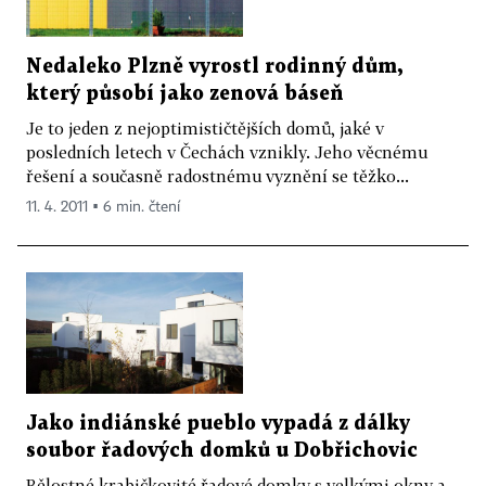
Nedaleko Plzně vyrostl rodinný dům,
který působí jako zenová báseň
Je to jeden z nejoptimističtějších domů, jaké v
posledních letech v Čechách vznikly. Jeho věcnému
řešení a současně radostnému vyznění se těžko...
11. 4. 2011 ▪ 6 min. čtení
Jako indiánské pueblo vypadá z dálky
soubor řadových domků u Dobřichovic
Bělostné krabičkovité řadové domky s velkými okny a