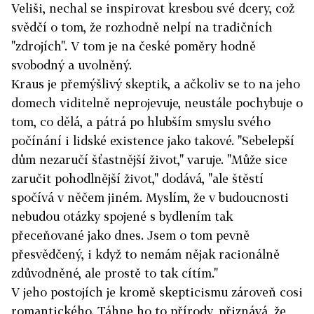
Veliši, nechal se inspirovat kresbou své dcery, což
svědčí o tom, že rozhodně nelpí na tradičních
"zdrojích". V tom je na české poměry hodně
svobodný a uvolněný.
Kraus je přemýšlivý skeptik, a ačkoliv se to na jeho
domech viditelně neprojevuje, neustále pochybuje o
tom, co dělá, a pátrá po hlubším smyslu svého
počínání i lidské existence jako takové. "Sebelepší
dům nezaručí šťastnější život," varuje. "Může sice
zaručit pohodlnější život," dodává, "ale štěstí
spočívá v něčem jiném. Myslím, že v budoucnosti
nebudou otázky spojené s bydlením tak
přeceňované jako dnes. Jsem o tom pevně
přesvědčený, i když to nemám nějak racionálně
zdůvodněné, ale prostě to tak cítím."
V jeho postojích je kromě skepticismu zároveň cosi
romantického. Táhne ho to přírody, přiznává, že