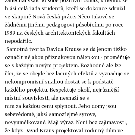
zanechal však po sobě pozitivní odkaz, k němuž se
hlásí celá řada studentů, kteří se dokonce sdružili
ve skupině Nová česká práce. Něco takové se
žádnému jinému pedagogovi působícímu po roce
1989 na českých architektonických fakultách
nepodařilo.
Samotná tvorba Davida Krause se dá jenom těžko
označit nějakou příznakovou nálepkou - proměňuje
se s každým novým projektem. Rozhodně ale lze
říci, že se obejde bez laciných efektů a vyznačuje se
nekompromisní snahou dostat se k podstatě
každého projektu. Respektuje okolí, nejrůznější
místní souvislosti, ale nesnaží se s
ním za každou cenu splynout. Jeho domy jsou
sebevědomé, jaksi samozřejmě syrové,
nevyumělkované. Mají výraz. Není bez zajímavosti,
že když David Kraus projektoval rodinný dům ve