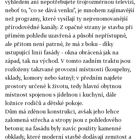
výhledem ani nepotřebujete trojrozměrnou televizi,
neboť to, "co se dává venku", je mnohem zajímavější
než programy, které vysílají ty nejrenomovanější
přírodovědné kanály. Z opačné strany je stavba při
přímém pohledu uzavřená a působí nepřístupně,
ale přitom není patrné, že má z boku - díky
ustupující linii fasády - okna obrácená jak na
západ, tak na východ. V tomto zadním traktu jsou
rozloženy takzvané provozní místnosti (koupelny,
sklady, komory nebo šatny); v předním najdete
prostory určené k životu, tedy hlavní obytnou
místnost spojenou s jídelnou i kuchyní, dále
ložnice rodičů a dětské pokoje.
Dům má zděnou konstrukci, avšak jeho lehce
zalomená střecha a stropy jsou z pohledového
betonu; na fasádu byly navíc použity kamenné
obklady, které moderní stavbě dodávají zemitost a