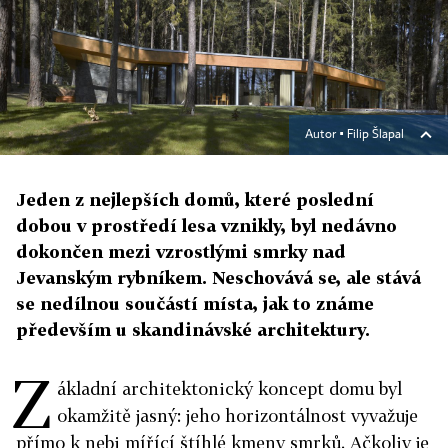
Autor ▪
Filip Šlapal
Jeden z nejlepších domů, které poslední
dobou v prostředí lesa vznikly, byl nedávno
dokončen mezi vzrostlými smrky nad
Jevanským rybníkem. Neschovává se, ale stává
se nedílnou součástí místa, jak to známe
především u skandinávské architektury.
Z
ákladní architektonický koncept domu byl
okamžitě jasný: jeho horizontálnost vyvažuje
přímo k nebi mířící štíhlé kmeny smrků. Ačkoliv je