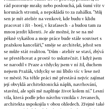
rád pozoruje mraky nebo poslouchá, jak šumí vítr v
korunách stromů, a nepokládá to za zahálku. "Můj
sen je mít ateliér na venkově, kde budu v klidu
pracovat i žít - bosý, v kraťasech - a budou tam za
mnou jezdit klienti. Je ale možné, že se na mě
pěkně vykašlou a moje práce bude stále souviset s
pražskou kanceláří," směje se architekt, jehož sen
se může stát realitou. "Dům - ateliér se staví, zbývá
se přestěhovat a prostě to uskutečnit. I když jsem
se narodil v Praze a vždycky jsem v ní žil, duchem
nejsem Pražák, vždycky se mi líbilo víc v lese než
ve městě. Na téhle práci mě přestává nejvíc zajímat
její obvyklá architektonická náplň, navrhování,
stavění, ale spíš mě naplňuje život kolem ní." Lesní
vila, která podle jeho návrhu vznikla v Jevanech,
architekta uspokojila v obou ohledech. Zřejmě také