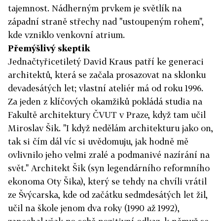
tajemnost. Nádherným prvkem je světlík na
západní straně střechy nad "ustoupeným rohem",
kde vzniklo venkovní atrium.
Přemýšlivý skeptik
Jednačtyřicetiletý David Kraus patří ke generaci
architektů, která se začala prosazovat na sklonku
devadesátých let; vlastní ateliér má od roku 1996.
Za jeden z klíčových okamžiků pokládá studia na
Fakultě architektury ČVUT v Praze, když tam učil
Miroslav Šik. "I když nedělám architekturu jako on,
tak si čím dál víc si uvědomuju, jak hodně mě
ovlivnilo jeho velmi zralé a podmanivé nazírání na
svět." Architekt Šik (syn legendárního reformního
ekonoma Oty Šika), který se tehdy na chvíli vrátil
ze Švýcarska, kde od začátku sedmdesátých let žil,
učil na škole jenom dva roky (1990 až 1992),