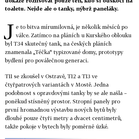
dokáže rozlišovat pouze ten, kdo si odskočí na
toaletu. Nejde ale o tanky, nýbrž paneláky.
J
e to bitva mírumilovná, je několik měsíců po
válce. Zatímco na pláních u Kurského oblouku
byl T34 skutečný tank, na českých pláních
znamenala „Téčka“ typizované domy, prototypy
bydlení pro poválečnou generaci.
T11 se zkoušel v Ostravě, T12 a T13 ve
čtyřpatrových variantách v Mostě. Jedna
podobnost s opravdovými tanky by se ale našla –
poněkud stísněný prostor. Stropní panely pro
první hromadnou výstavbu nových bytů byly
dlouhé pouze čtyři metry a dvacet centimetrů,
takže pokoje v bytech byly poměrně úzké.