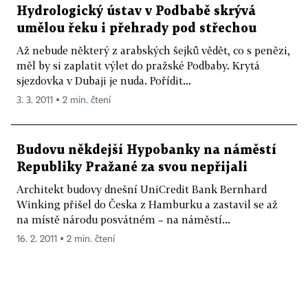
Hydrologický ústav v Podbabě skrývá
umělou řeku i přehrady pod střechou
Až nebude některý z arabských šejků vědět, co s penězi,
měl by si zaplatit výlet do pražské Podbaby. Krytá
sjezdovka v Dubaji je nuda. Pořídit...
3. 3. 2011 ▪ 2 min. čtení
Budovu někdejší Hypobanky na náměstí
Republiky Pražané za svou nepřijali
Architekt budovy dnešní UniCredit Bank Bernhard
Winking přišel do Česka z Hamburku a zastavil se až
na místě národu posvátném – na náměstí...
16. 2. 2011 ▪ 2 min. čtení