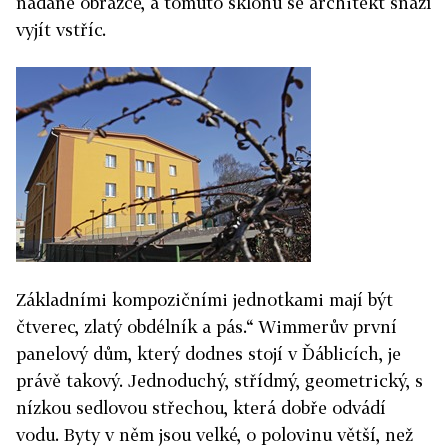
nadané obrazce, a tomuto sklonu se architekt snaží
vyjít vstříc.
Základními kompozičními jednotkami mají být
čtverec, zlatý obdélník a pás.“ Wimmerův první
panelový dům, který dodnes stojí v Ďáblicích, je
právě takový. Jednoduchý, střídmý, geometrický, s
nízkou sedlovou střechou, která dobře odvádí
vodu. Byty v něm jsou velké, o polovinu větší, než