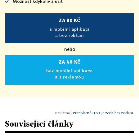
Možnost kdykoliv zrušit
ZA 80 KČ
s mobilní aplikací
a bez reklam
nebo
ZA 40 KČ
bez mobilní aplikace
a s reklamou
|
Předplatné HN+ je zcela bez reklam.
Související články