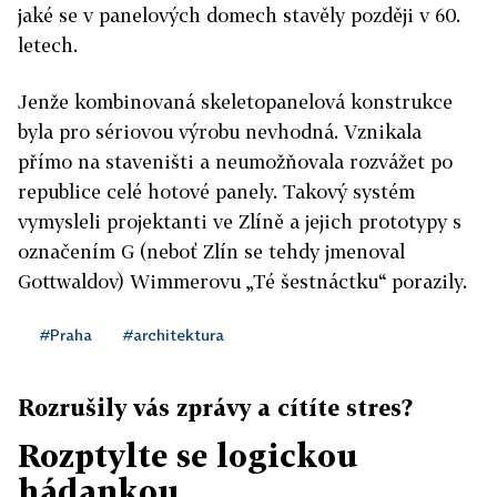
jaké se v panelových domech stavěly později v 60.
letech.
Jenže kombinovaná skeletopanelová konstrukce
byla pro sériovou výrobu nevhodná. Vznikala
přímo na staveništi a neumožňovala rozvážet po
republice celé hotové panely. Takový systém
vymysleli projektanti ve Zlíně a jejich prototypy s
označením G (neboť Zlín se tehdy jmenoval
Gottwaldov) Wimmerovu „Té šestnáctku“ porazily.
#Praha
#architektura
Rozrušily vás zprávy a cítíte stres?
Rozptylte se logickou
hádankou