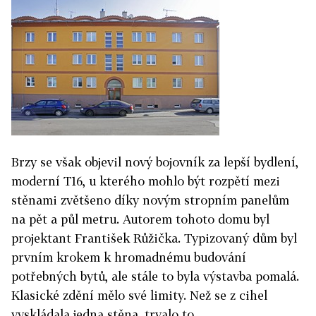
Brzy se však objevil nový bojovník za lepší bydlení,
moderní T16, u kterého mohlo být rozpětí mezi
stěnami zvětšeno díky novým stropním panelům
na pět a půl metru. Autorem tohoto domu byl
projektant František Růžička. Typizovaný dům byl
prvním krokem k hromadnému budování
potřebných bytů, ale stále to byla výstavba pomalá.
Klasické zdění mělo své limity. Než se z cihel
vyskládala jedna stěna, trvalo to.