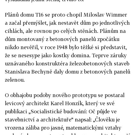
Plánů domu T16 se proto chopil Miloslav Wimmer
a začal přemýšlet, jak nestavět dům po jednotlivých
cihlách, ale rovnou po celých stěnách. Plánům na
dům montovaný z betonových panelů zpočátku
nikdo nevěřil, v roce 1948 bylo těžké si představit,
že se nesesype jako kostky domina. Teprve záruky
uznávaného konstruktéra železobetonových staveb
Stanislava Bechyně daly domu z betonových panelů
zelenou.
O obhajobu podoby nového prototypu se postaral
levicový architekt Karel Honzík, který ve své
publikaci „Socialistické budování: Oč půjde ve
stavebnictví a architektuře“ napsal: „Člověku je
vrozena záliba pro jasné, matematickými vztahy