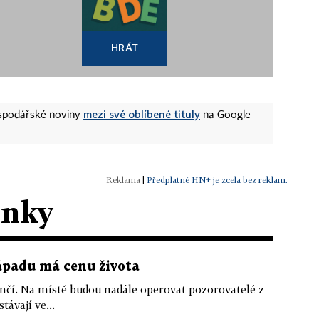
HRÁT
mezi své oblíbené tituly
ospodářské noviny
na Google
|
Předplatné HN+ je zcela bez reklam.
ánky
ápadu má cenu života
nčí. Na místě budou nadále operovat pozorovatelé z
távají ve...