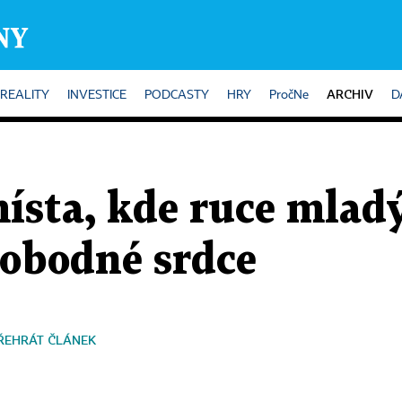
ARCHIV
REALITY
INVESTICE
PODCASTY
HRY
PročNe
D
ísta, kde ruce mlad
vobodné srdce
ŘEHRÁT ČLÁNEK