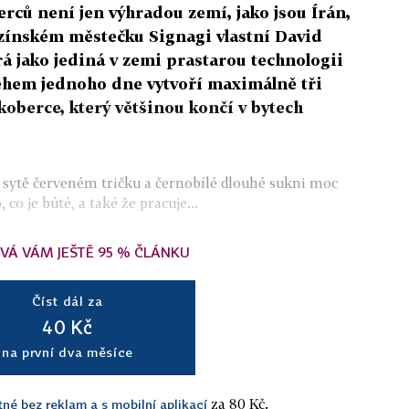
rců není jen výhradou zemí, jako jsou Írán,
uzínském městečku Signagi vlastní David
rá jako jediná v zemi prastarou technologii
ěhem jednoho dne vytvoří maximálně tři
oberce, který většinou končí v bytech
 sytě červeném tričku a černobílé dlouhé sukni moc
 co je búté, a také že pracuje...
VÁ VÁM JEŠTĚ 95 % ČLÁNKU
Číst dál za
40 Kč
na první dva měsíce
za 80 Kč.
tné bez reklam a s mobilní aplikací