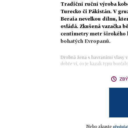
Tradiční ruční výroba kobe
Turecko či Pákistán. V gr
Beraia nevelkou dílnu, kte
ovládá. Zkušená vazačka b
centimetry metr širokého k
bohatých Evropanů.
Drobná žena s havraními vlasy v
dobře ví, co je kazak typu borčalo,
ZBÝ
Nebo zkuste
předpla