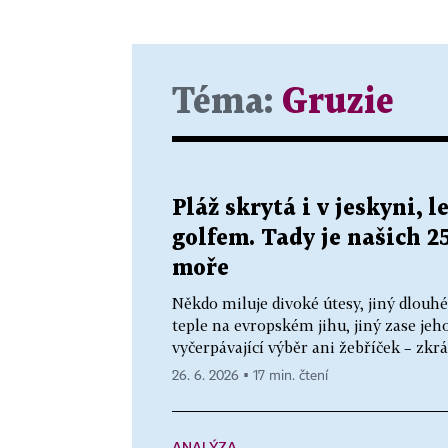
Téma:
Gruzie
Pláž skrytá i v jeskyni, 
golfem. Tady je našich 2
moře
Někdo miluje divoké útesy, jiný dlouhé
teple na evropském jihu, jiný zase jeh
vyčerpávající výběr ani žebříček – zkrát
26. 6. 2026 ▪ 17 min. čtení
ANALÝZA