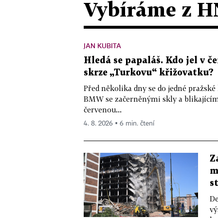
Vybíráme z H
JAN KUBITA
Hledá se papaláš. Kdo jel v
skrze „Turkovu“ křižovatku?
Před několika dny se do jedné pražské
BMW se začerněnými skly a blikající
červenou...
4. 8. 2026 ▪ 6 min. čtení
Z
m
s
De
vý