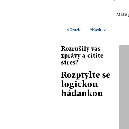
Máte j
#Gruzie
#Kavkaz
Rozrušily vás
zprávy a cítíte
stres?
Rozptylte se
logickou
hádankou