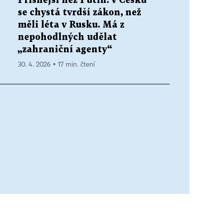
Přísnější než Putin: v Česku
se chystá tvrdší zákon, než
měli léta v Rusku. Má z
nepohodlných udělat
„zahraniční agenty“
30. 4. 2026 ▪ 17 min. čtení