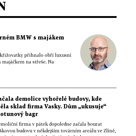
N
 černém BMW s majákem
 křižovatky přihnalo obří luxusní
m majáčkem na střeše. Na
ačala demolice vyhořelé budovy, kde
ěla sklad firma Vasky. Dům „ukusuje“
totunový bagr
moliční firma v pátek dopoledne začala bourat
škovou budovu v někdejším továrním areálu ve Zlíně,