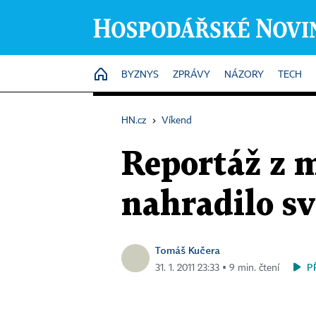
HOME
BYZNYS
ZPRÁVY
NÁZORY
TECH
HN.cz
›
Víkend
Reportáž z m
nahradilo s
Tomáš Kučera
P
31. 1. 2011 23:33 ▪ 9 min. čtení