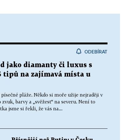
ODEBÍRAT
led jako diamanty či luxus s
5 tipů na zajímavá místa u
 písečné pláže. Někdo si moře užije nejraději v
o zvuk, barvy a „svěžest“ na severu. Není to
ka jsme si řekli, že vás na...