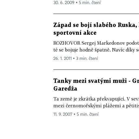
30. 6. 2009 ▪ 5 min. čtení
Západ se bojí slabého Ruska, 
sportovní akce
ROZHOVOR Sergej Markedonov podotýká
té se bojuje hodně špatně. Navíc díky s
26. 1. 2011 ▪ 3 min. čtení
Tanky mezi svatými muži - G
Garedža
Ta země je zkrátka překvapující. V sev
mezi černomořskými plážemi a pětitis
11. 9. 2007 ▪ 5 min. čtení