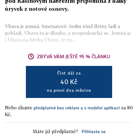
pod Rašínovým nábřežím připomíná z dálky
úryvek z notové osnovy.
Vltava je jemná. Smetanově. Sedm tónů flétny ladí a
pohladí. Vltava tu je dlouho, a neoposlouchá se. Jemná je
i Vltava na břehu Vltavy. Je tu...
ZBÝVÁ VÁM JEŠTĚ 95 % ČLÁNKU
Číst dál za
40 Kč
na první dva měsíce
Nebo zkuste
za 80
předplatné bez reklam a s mobilní aplikací
Kč.
Máte již předplatné?
Přihlaste se