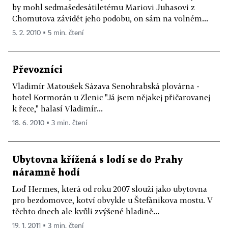
by mohl sedmašedesátiletému Mariovi Juhasovi z
Chomutova závidět jeho podobu, on sám na volném...
5. 2. 2010 ▪ 5 min. čtení
Převozníci
Vladimír Matoušek Sázava Senohrabská plovárna -
hotel Kormorán u Zlenic "Já jsem nějakej přičarovanej
k řece," halasí Vladimír...
18. 6. 2010 ▪ 3 min. čtení
Ubytovna křížená s lodí se do Prahy
náramně hodí
Loď Hermes, která od roku 2007 slouží jako ubytovna
pro bezdomovce, kotví obvykle u Štefánikova mostu. V
těchto dnech ale kvůli zvýšené hladině...
19. 1. 2011 ▪ 3 min. čtení