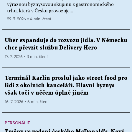
výraznou byznysovou skupinu z gastronomického
trhu, která v Česku provozuje...
29. 7. 2026 ▪ 4 min. čtení
Uber expanduje do rozvozu jídla. V Německu
chce převzít službu Delivery Hero
17. 7. 2026 ▪ 3 min. čtení
Terminál Karlín proslul jako street food pro
lidi z okolních kanceláří. Hlavní byznys
však točí v něčem úplně jiném
16. 7. 2026 ▪ 6 min. čtení
PERSONÁLIE
Změny ve vedení českého McDonald’s. Nový