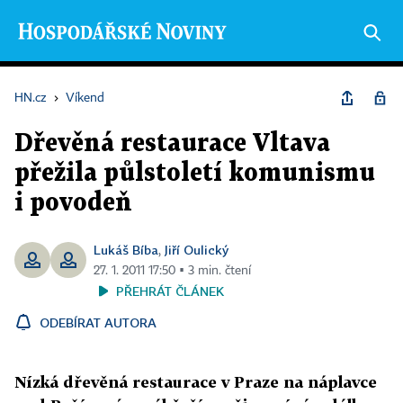
HN.cz
›
Víkend
Dřevěná restaurace Vltava
přežila půlstoletí komunismu
i povodeň
Lukáš Bíba
Jiří Oulický
,
27. 1. 2011 17:50 ▪ 3 min. čtení
PŘEHRÁT ČLÁNEK
ODEBÍRAT AUTORA
Nízká dřevěná restaurace v Praze na náplavce