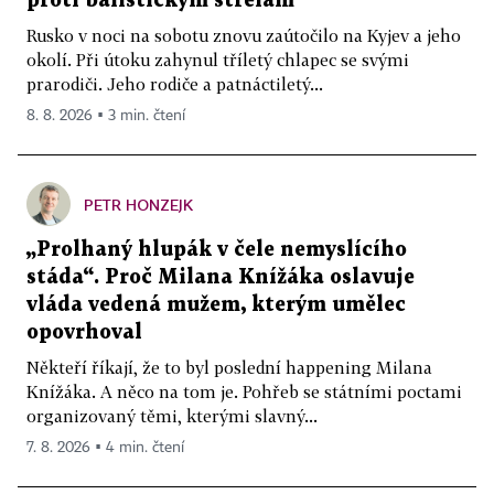
proti balistickým střelám
Rusko v noci na sobotu znovu zaútočilo na Kyjev a jeho
okolí. Při útoku zahynul tříletý chlapec se svými
prarodiči. Jeho rodiče a patnáctiletý...
8. 8. 2026 ▪ 3 min. čtení
PETR HONZEJK
„Prolhaný hlupák v čele nemyslícího
stáda“. Proč Milana Knížáka oslavuje
vláda vedená mužem, kterým umělec
opovrhoval
Někteří říkají, že to byl poslední happening Milana
Knížáka. A něco na tom je. Pohřeb se státními poctami
organizovaný těmi, kterými slavný...
7. 8. 2026 ▪ 4 min. čtení