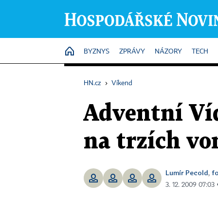
HOME
BYZNYS
ZPRÁVY
NÁZORY
TECH
HN.cz
›
Víkend
Adventní Víde
na trzích vo
Lumír Pecold
f
,
3. 12. 2009 07:03 