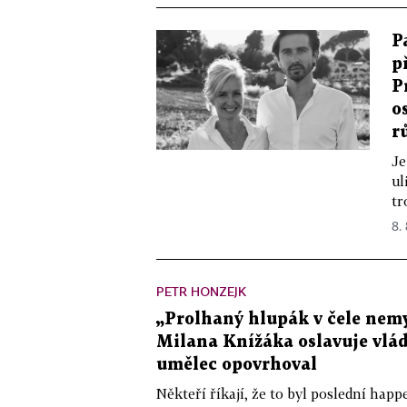
P
p
P
o
r
Je
ul
tr
8.
PETR HONZEJK
„Prolhaný hlupák v čele nemy
Milana Knížáka oslavuje vlá
umělec opovrhoval
Někteří říkají, že to byl poslední ha