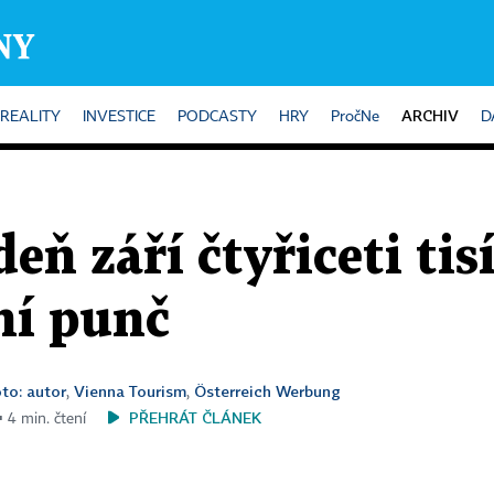
ARCHIV
REALITY
INVESTICE
PODCASTY
HRY
PročNe
D
ň září čtyřiceti tisí
ní punč
oto: autor
Vienna Tourism
Österreich Werbung
,
,
PŘEHRÁT ČLÁNEK
▪ 4 min. čtení