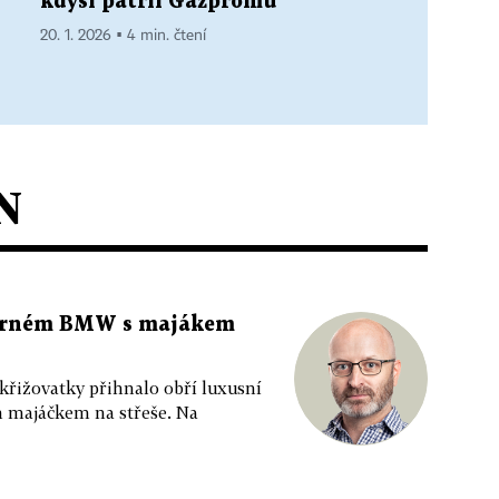
kdysi patřil Gazpromu
20. 1. 2026 ▪ 4 min. čtení
N
 černém BMW s majákem
 křižovatky přihnalo obří luxusní
m majáčkem na střeše. Na