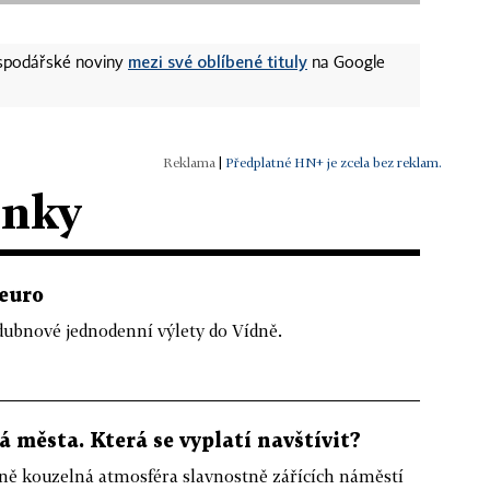
mezi své oblíbené tituly
ospodářské noviny
na Google
|
Předplatné HN+ je zcela bez reklam.
ánky
 euro
 dubnové jednodenní výlety do Vídně.
 města. Která se vyplatí navštívit?
ě kouzelná atmosféra slavnostně zářících náměstí