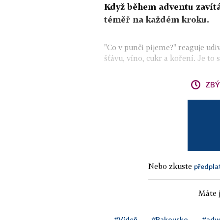
Když během adventu zavítá
téměř na každém kroku.
"Co v punči pijeme?" reaguje ud
šťávu, víno, cukr a koření. Je to s
ZBÝ
Nebo zkuste
předpla
Máte j
#Vídeň
#Rakousko
#adv