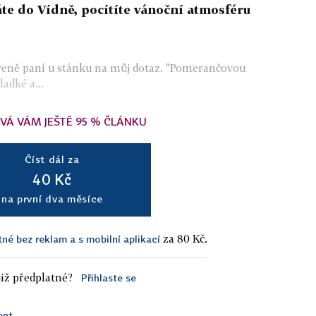
te do Vídně, pocítíte vánoční atmosféru
iveně paní u stánku na můj dotaz. "Pomerančovou
ladké a...
VÁ VÁM JEŠTĚ 95 % ČLÁNKU
Číst dál za
40 Kč
na první dva měsíce
za 80 Kč.
tné bez reklam a s mobilní aplikací
iž předplatné?
Přihlaste se
ent