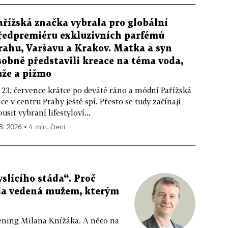
ařížská značka vybrala pro globální
ředpremiéru exkluzivních parfémů
rahu, Varšavu a Krakov. Matka a syn
sobně představili kreace na téma voda,
ůže a pižmo
 23. července krátce po deváté ráno a módní Pařížská
ice v centru Prahy ještě spí. Přesto se tudy začínají
ousit vybraní lifestyloví...
 8. 2026 ▪ 4 min. čtení
slícího stáda“. Proč
da vedená mužem, kterým
ppening Milana Knížáka. A něco na