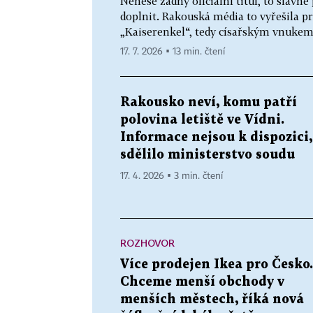
Nenese žádný oficiální titul, to slavn
doplnit. Rakouská média to vyřešila p
„Kaiserenkel“, tedy císařským vnukem.
17. 7. 2026 ▪ 13 min. čtení
Rakousko neví, komu patří
polovina letiště ve Vídni.
Informace nejsou k dispozici,
sdělilo ministerstvo soudu
17. 4. 2026 ▪ 3 min. čtení
ROZHOVOR
Více prodejen Ikea pro Česko.
Chceme menší obchody v
menších městech, říká nová