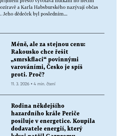
é příjmení přesto vyvolává nutkání ho něčím
rozíravě a Karla Habsburského nazývají občas
 Jeho dědeček byl posledním...
Méně, ale za stejnou cenu:
Rakousko chce řešit
„smrskflaci“ povinnými
varováními, Česko je spíš
proti. Proč?
11. 3. 2026 ▪ 4 min. čtení
Rodina někdejšího
hazardního krále Periče
posiluje v energetice. Koupila
dodavatele energií, který