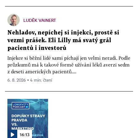
LUDĚK VAINERT
Nehladov, nepíchej si injekci, prostě si
vezmi prášek. Eli Lilly má svatý grál
pacientů i investorů
Injekce si běžní lidé sami píchají jen velmi neradi. Podle
průzkumů má k takové formě užívání léků averzi sedm
z deseti amerických pacientů....
6. 8. 2026 ▪ 4 min. čtení
16:13