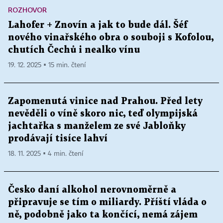
ROZHOVOR
Lahofer + Znovín a jak to bude dál. Šéf
nového vinařského obra o souboji s Kofolou,
chutích Čechů i nealko vínu
19. 12. 2025 ▪ 15 min. čtení
Zapomenutá vinice nad Prahou. Před lety
nevěděli o víně skoro nic, teď olympijská
jachtařka s manželem ze své Jabloňky
prodávají tisíce lahví
18. 11. 2025 ▪ 4 min. čtení
Česko daní alkohol nerovnoměrně a
připravuje se tím o miliardy. Příští vláda o
ně, podobně jako ta končící, nemá zájem