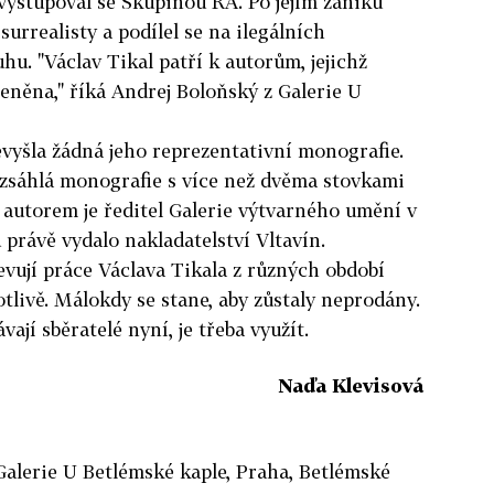
vystupoval se Skupinou RA. Po jejím zániku
urrealisty a podílel se na ilegálních
u. "Václav Tikal patří k autorům, jejichž
eněna," říká Andrej Boloňský z Galerie U
vyšla žádná jeho reprezentativní monografie.
ozsáhlá monografie s více než dvěma stovkami
 autorem je ředitel Galerie výtvarného umění v
 právě vydalo nakladatelství Vltavín.
vují práce Václava Tikala z různých období
notlivě. Málokdy se stane, aby zůstaly neprodány.
vají sběratelé nyní, je třeba využít.
Naďa Klevisová
 Galerie U Betlémské kaple, Praha, Betlémské