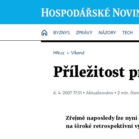
HOME
BYZNYS
ZPRÁVY
NÁZORY
TECH
HN.cz
›
Víkend
Příležitost p
6. 4. 2007 17:51 ▪ Aktualizováno ▪ 2 min. čten
Zřejmě naposledy lze nyní
na široké retrospektivní v