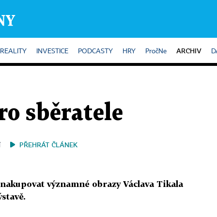
ARCHIV
REALITY
INVESTICE
PODCASTY
HRY
PročNe
D
ro sběratele
PŘEHRÁT ČLÁNEK
í
 nakupovat významné obrazy Václava Tikala
ýstavě.