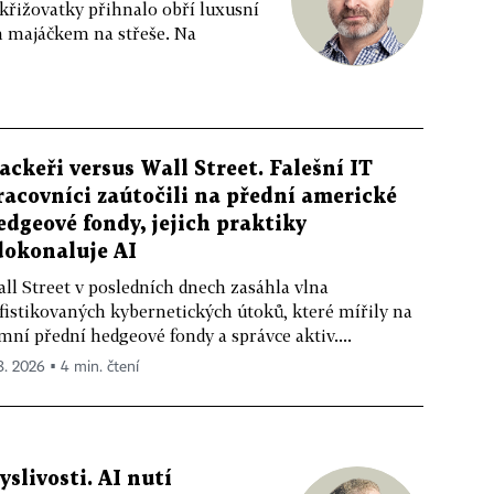
 křižovatky přihnalo obří luxusní
m majáčkem na střeše. Na
ackeři versus Wall Street. Falešní IT
racovníci zaútočili na přední americké
edgeové fondy, jejich praktiky
dokonaluje AI
ll Street v posledních dnech zasáhla vlna
fistikovaných kybernetických útoků, které mířily na
mní přední hedgeové fondy a správce aktiv....
 8. 2026 ▪ 4 min. čtení
livosti. AI nutí