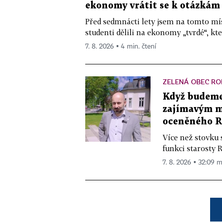
ekonomy vrátit se k otázkám
Před sedmnácti lety jsem na tomto mís
studenti dělili na ekonomy „tvrdé“, kte
7. 8. 2026 ▪ 4 min. čtení
ZELENÁ OBEC RO
Když budeme 
zajímavým mě
oceněného R
Více než stovku 
funkci starosty 
7. 8. 2026 ▪ 32:09 m