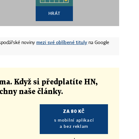
HRÁT
mezi své oblíbené tituly
ospodářské noviny
na Google
ma. Když si předplatíte HN,
echny naše články
.
ZA 80 KČ
s mobilní aplikací
a bez reklam