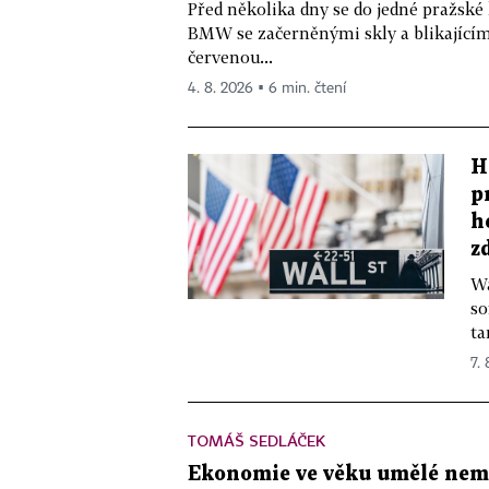
Před několika dny se do jedné pražské
BMW se začerněnými skly a blikající
červenou...
4. 8. 2026 ▪ 6 min. čtení
H
p
h
z
Wa
so
ta
7.
TOMÁŠ SEDLÁČEK
Ekonomie ve věku umělé nemys