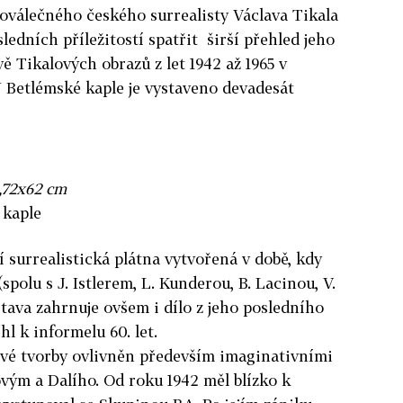
oválečného českého surrealisty Václava Tikala
sledních příležitostí spatřit širší přehled jeho
vě Tikalových obrazů z let 1942 až 1965 v
 Betlémské kaple je vystaveno devadesát
o,72x62 cm
 kaple
í surrealistická plátna vytvořená v době, kdy
spolu s J. Istlerem, L. Kunderou, B. Lacinou, V.
ava zahrnuje ovšem i dílo z jeho posledního
hl k informelu 60. let.
 své tvorby ovlivněn především imaginativními
vým a Dalího. Od roku 1942 měl blízko k