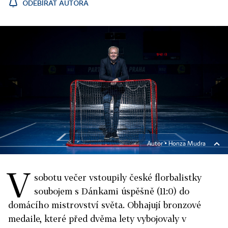
ODEBÍRAT AUTORA
Autor ▪
Honza Mudra
V
sobotu večer vstoupily české florbalistky
soubojem s Dánkami úspěšně (11:0) do
domácího mistrovství světa. Obhajují bronzové
medaile, které před dvěma lety vybojovaly v