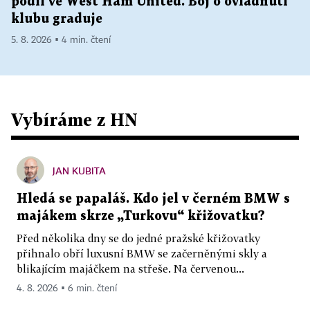
podíl ve West Ham United. Boj o ovládnutí
klubu graduje
5. 8. 2026 ▪ 4 min. čtení
Vybíráme z HN
JAN KUBITA
Hledá se papaláš. Kdo jel v černém BMW s
majákem skrze „Turkovu“ křižovatku?
Před několika dny se do jedné pražské křižovatky
přihnalo obří luxusní BMW se začerněnými skly a
blikajícím majáčkem na střeše. Na červenou...
4. 8. 2026 ▪ 6 min. čtení