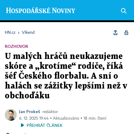
HN.cz
›
Víkend
ROZHOVOR
U malých hráčů neukazujeme
skóre a „krotíme“ rodiče, říká
šéf Českého florbalu. A sní o
halách se zážitky lepšími než v
obchoďáku
Jan Prokeš
redaktor
6. 12. 2025 19:44 ▪ Aktualizováno ▪ 18 min. čtení
PŘEHRÁT ČLÁNEK