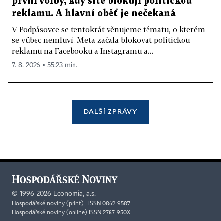
první volby, kdy sítě blokují politickou
reklamu. A hlavní oběť je nečekaná
V Podpásovce se tentokrát věnujeme tématu, o kterém
se vůbec nemluví. Meta začala blokovat politickou
reklamu na Facebooku a Instagramu a...
7. 8. 2026 ▪ 55:23 min.
DALŠÍ ZPRÁVY
©
1996-2026
Economia, a.s.
Hospodářské noviny (print) ISSN 0862-9587
Hospodářské noviny (online) ISSN 2787-950X