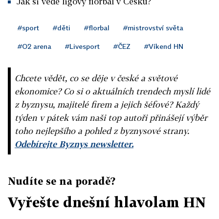
Jak si vede ligový florbal v Česku?
#sport
#děti
#florbal
#mistrovství světa
#O2 arena
#Livesport
#ČEZ
#Víkend HN
Chcete vědět, co se děje v české a světové
ekonomice? Co si o aktuálních trendech myslí lidé
z byznysu, majitelé firem a jejich šéfové? Každý
týden v pátek vám naši top autoři přinášejí výběr
toho nejlepšího a pohled z byznysové strany.
Odebírejte Byznys newsletter.
Nudíte se na poradě?
Vyřešte dnešní hlavolam HN