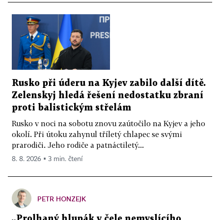
Rusko při úderu na Kyjev zabilo další dítě.
Zelenskyj hledá řešení nedostatku zbraní
proti balistickým střelám
Rusko v noci na sobotu znovu zaútočilo na Kyjev a jeho
okolí. Při útoku zahynul tříletý chlapec se svými
prarodiči. Jeho rodiče a patnáctiletý...
8. 8. 2026 ▪ 3 min. čtení
PETR HONZEJK
„Prolhaný hlupák v čele nemyslícího