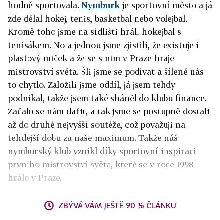
hodně sportovala.
Nymburk
je sportovní město a já
zde dělal hokej, tenis, basketbal nebo volejb
al.
Kromě toho jsme na sídlišti hráli hokejbal s
tenisákem. No a jednou jsme zjistili, že existuje i
plastový míče
k a že se s ním v Praze hraje
mistrovství světa. Šli jsme se podívat a šíleně nás
to chytlo. Založili jsme oddíl, já jsem tehdy
podnikal, takže jsem také sháněl do klubu finance.
Začalo se nám dařit, a tak jsme se postupně dostali
až do druhé nejvyšší soutěže, což považuji na
tehdejší dobu za naše maximum. Takže náš
nymburský klub vznikl díky sportovní inspiraci
prvního mistrovství světa, které se v roce 1998
hrálo v Praze.
ZBÝVÁ VÁM JEŠTĚ 90 % ČLÁNKU