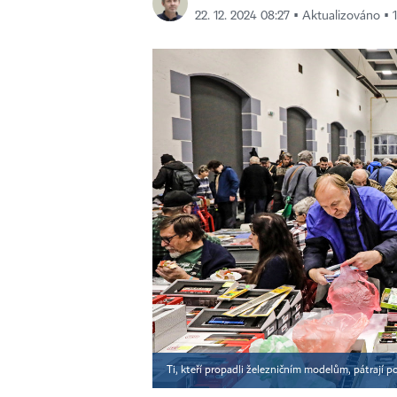
22. 12. 2024 08:27 ▪ Aktualizováno ▪ 1
Ti, kteří propadli železničním modelům, pátrají 