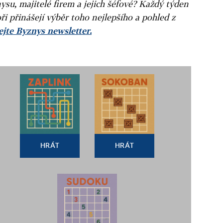
ysu, majitelé firem a jejich šéfové? Každý týden
ři přinášejí výběr toho nejlepšího a pohled z
jte Byznys newsletter.
HRÁT
HRÁT