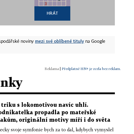
HRÁT
mezi své oblíbené tituly
ospodářské noviny
na Google
|
Předplatné HN+ je zcela bez reklam.
ánky
 triku s lokomotivou navíc uhlí.
odnikatelka propadla po mateřské
lakům, originální motivy míří i do světa
ecky svoje symfonie bych za to dal, kdybych vymyslel