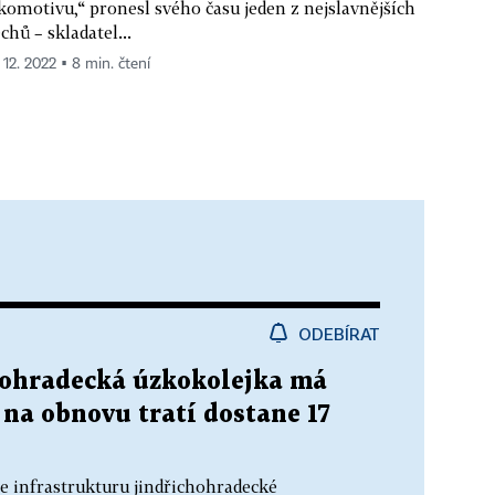
komotivu,“ pronesl svého času jeden z nejslavnějších
chů – skladatel...
 12. 2022 ▪ 8 min. čtení
ODEBÍRAT
chohradecká úzkokolejka má
 na obnovu tratí dostane 17
je infrastrukturu jindřichohradecké