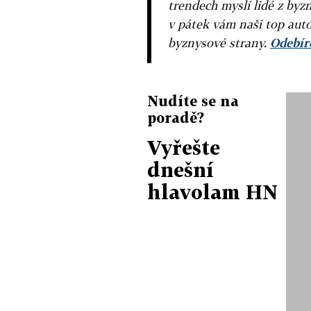
trendech myslí lidé z byzn
v pátek vám naši top auto
byznysové strany.
Odebíre
Nudíte se na
poradě?
Vyřešte
dnešní
hlavolam HN