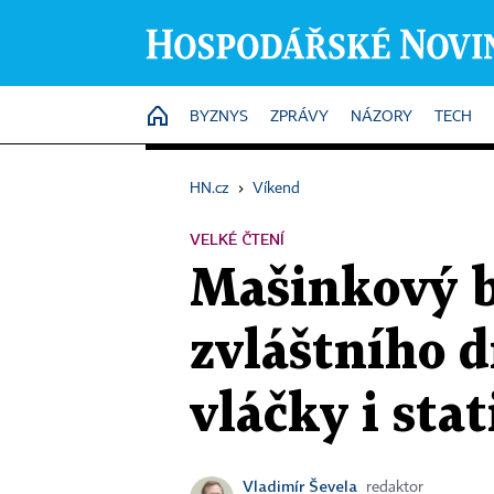
HOME
BYZNYS
ZPRÁVY
NÁZORY
TECH
HN.cz
›
Víkend
VELKÉ ČTENÍ
Mašinkový b
zvláštního d
vláčky i stat
Vladimír Ševela
redaktor