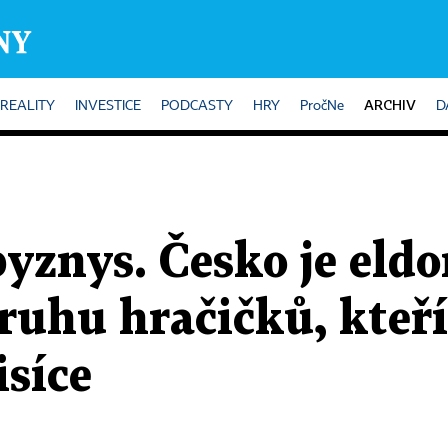
ARCHIV
REALITY
INVESTICE
PODCASTY
HRY
PročNe
D
yznys. Česko je eld
ruhu hračičků, kteří
isíce