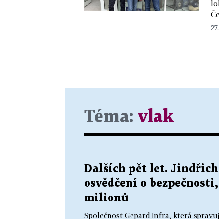
lo
Če
27.
Téma:
vlak
Dalších pět let. Jindři
osvědčení o bezpečnosti,
milionů
Společnost Gepard Infra, která spravu