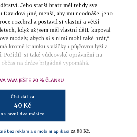
 dětství. Jeho starší bratr měl tehdy své
mu Davidovi jiné, menší, aby mu neodnášel jeho
oce rozebral a postavil si vlastní a větší
 letech, když už jsem měl vlastní děti, kupoval
vé modely, abych si s nimi mohl také hrát,“
 má kromě krámku s vláčky i půjčovnu lyží a
í. Pořídil si také
vůdcovské oprávnění na
a občas na dráze brigádně vypomáhá.
VÁ VÁM JEŠTĚ 90 % ČLÁNKU
Číst dál za
40 Kč
na první dva měsíce
za 80 Kč.
tné bez reklam a s mobilní aplikací