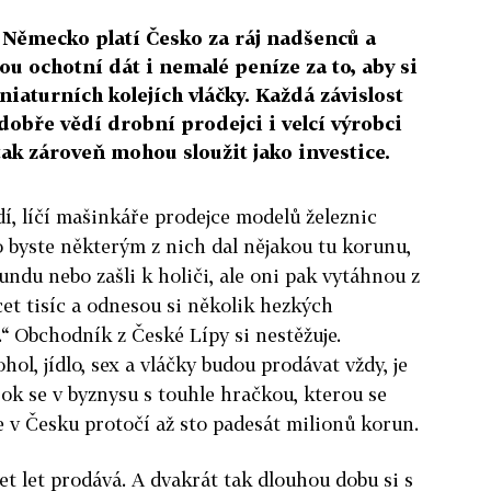
 Německo platí Česko za ráj nadšenců a
ou ochotní dát i nemalé peníze za to, aby si
aturních kolejích vláčky. Každá závislost
dobře vědí drobní prodejci i velcí výrobci
ak zároveň mohou sloužit jako investice.
idí, líčí mašinkáře prodejce modelů železnic
 byste některým z nich dal nějakou tu korunu,
bundu nebo zašli k holiči, ale oni pak vytáhnou z
et tisíc a odnesou si několik hezkých
.“ Obchodník z České Lípy si nestěžuje.
ol, jídlo, sex a vláčky budou prodávat vždy, je
rok se v byznysu s touhle hračkou, kterou se
e v Česku protočí až sto padesát milionů korun.
et let prodává. A dvakrát tak dlouhou dobu si s