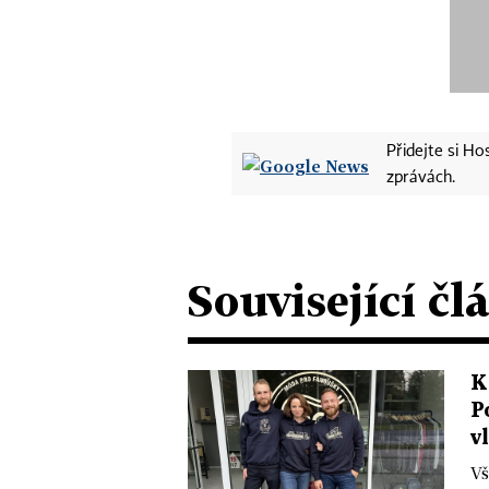
Přidejte si H
zprávách.
Související čl
K
P
v
Vš