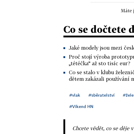
Máte j
Co se dočtete 
Jaké modely jsou mezi čes
Proč stojí výroba prototy
„tétéčka“ až sto tisíc eur?
Co se stalo v klubu železn
dětem zakázali používání 
#vlak
#sběratelství
#žele
#Víkend HN
Chcete vědět, co se děje 