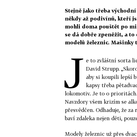
Stejně jako třeba východní
někdy až podivínů, kteří js
mohli doma pouštět po mini
se dá dobře zpeněžit, a to 
modelů železnic. Mašinky t
J
e to zvláštní sorta l
David Strupp. „Skoro
aby si koupili lepší 
kapsy třeba pětadvac
lokomotiv. Je to o prioritách
Navzdory všem krizím se alkoh
přesvědčen. Odhaduje, že za 
baví zdaleka nejen děti, pouz
Modely železnic už přes dvac