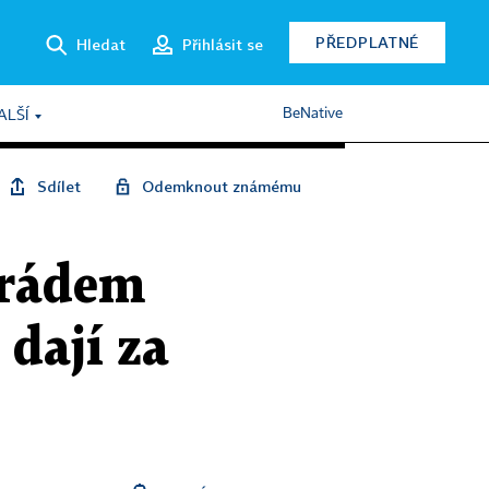
PŘEDPLATNÉ
Hledat
Přihlásit se
BeNative
ALŠÍ
Sdílet
Odemknout známému
orádem
 dají za