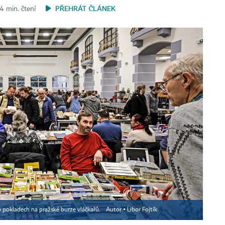
PŘEHRÁT ČLÁNEK
4 min. čtení
po pokladech na pražské burze vláčkařů.
Autor ▪
Libor Fojtík