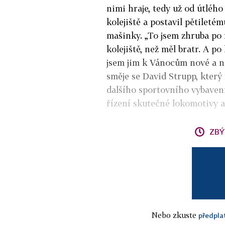
nimi hraje, tedy už od útlého
kolejiště a postavil pětileté
mašinky. „To jsem zhruba po r
kolejiště, než měl bratr. A po
jsem jim k Vánocům nové a no
směje se David Strupp, který
dalšího sportovního vybaven
řízení skutečné lokomotivy 
ZBÝ
Nebo zkuste
předpla