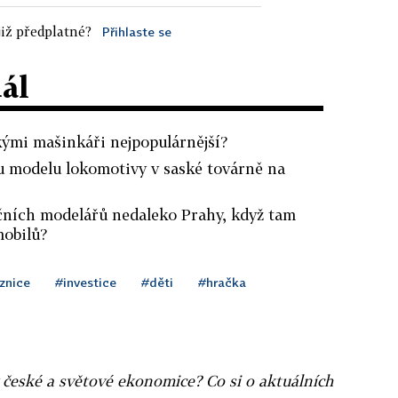
iž předplatné?
Přihlaste se
dál
kými mašinkáři nejpopulárnější?
pu modelu lokomotivy v saské továrně na
ičních modelářů nedaleko Prahy, když tam
mobilů?
znice
#investice
#děti
#hračka
v české a světové ekonomice? Co si o aktuálních