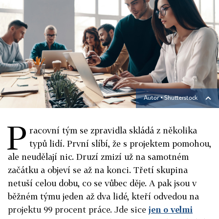
Autor ▪
Shutterstock
P
racovní tým se zpravidla skládá z několika
typů lidí. První slíbí, že s projektem pomohou,
ale neudělají nic. Druzí zmizí už na samotném
začátku a objeví se až na konci. Třetí skupina
netuší celou dobu, co se vůbec děje. A pak jsou v
běžném týmu jeden až dva lidé, kteří odvedou na
projektu 99 procent práce. Jde sice
jen o velmi