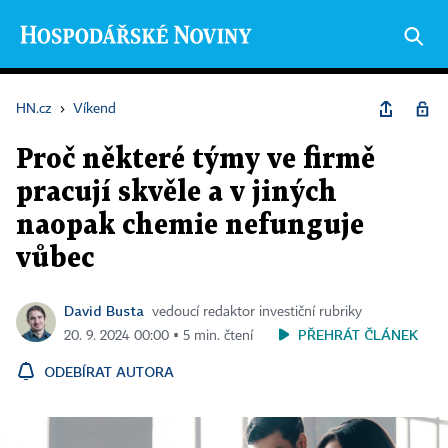
HN.cz
›
Víkend
Proč některé týmy ve firmě
pracují skvěle a v jiných
naopak chemie nefunguje
vůbec
David Busta
vedoucí redaktor investiční rubriky
PŘEHRÁT ČLÁNEK
20. 9. 2024 00:00 ▪ 5 min. čtení
ODEBÍRAT AUTORA