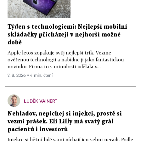
Týden s technologiemi: Nejlepší mobilní
skládačky přicházejí v nejhorší možné
době
Apple letos zopakuje svůj nejlepší trik. Vezme
ověřenou technologii a nabídne ji jako fantastickou
novinku. Firma to v minulosti udělala v...
7. 8. 2026 ▪ 4 min. čtení
LUDĚK VAINERT
Nehladov, nepíchej si injekci, prostě si
vezmi prášek. Eli Lilly má svatý grál
pacientů i investorů
Injekce si běžní lidé sami píchají jen velmi neradi. Podle