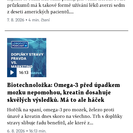
průzkumů má k takové formě užívání léků averzi sedm
z deseti amerických pacientů....
7. 8. 2026 ▪ 4 min. čtení
16:13
Biotechnoložka: Omega-3 před úpadkem
mozku nepomohou, kreatin dosahuje
skvělých výsledků. Má to ale háček
Hořčík na spaní, omega-3 pro mozek, železo proti
únavě a kreatin dnes skoro na všechno. Trh s doplňky
stravy slibuje řadu benefitů, ale které z...
6. 8. 2026 ▪ 16:13 min.