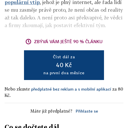
populární vtip
, jehož je plný internet, ale řada lidí
se mu zasměje právě proto, že není občas od reality
až tak daleko. A není proto asi překvapivé, že vědci
a firmy zkoumají, jak postavit efektivní tým.
ZBÝVÁ VÁM JEŠTĚ 90 % ČLÁNKU
Číst dál za
40 Kč
na první dva měsíce
Nebo zkuste
za 80
předplatné bez reklam a s mobilní aplikací
Kč.
Máte již předplatné?
Přihlaste se
Co se dočtete dál