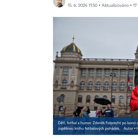
15. 6. 2024 11:50 ▪ Aktualizováno ▪ 17
Děti, fotbal a humor. Zdeněk Folprecht po konci a
úspěšnou knihu fotbalových pohádek.
Autor ▪