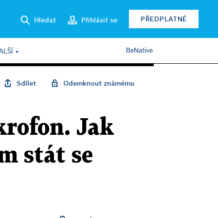
PŘEDPLATNÉ
Hledat
Přihlásit se
BeNative
ALŠÍ
Sdílet
Odemknout známému
krofon. Jak
m stát se