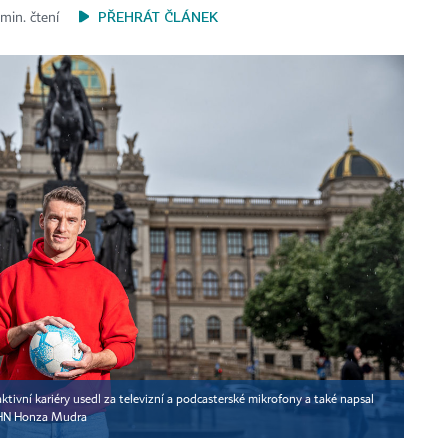
PŘEHRÁT ČLÁNEK
 min. čtení
ktivní kariéry usedl za televizní a podcasterské mikrofony a také napsal
HN Honza Mudra