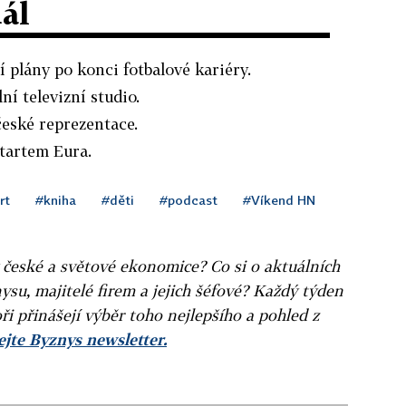
dál
 plány po konci fotbalové kariéry.
ní televizní studio.
eské reprezentace.
startem Eura.
rt
#kniha
#děti
#podcast
#Víkend HN
v české a světové ekonomice? Co si o aktuálních
ysu, majitelé firem a jejich šéfové? Každý týden
ři přinášejí výběr toho nejlepšího a pohled z
jte Byznys newsletter.