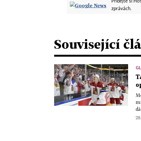
Přidejte si H
zprávách.
Související čl
G
T
o
Me
mi
dá
28