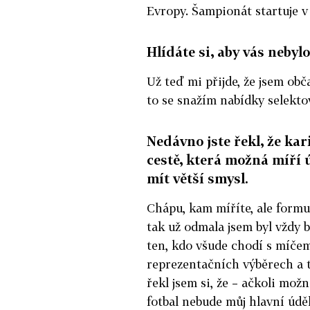
Evropy. Šampionát startuje 
Hlídáte si, aby vás nebyl
Už teď mi přijde, že jsem obč
to se snažím nabídky selekt
Nedávno jste řekl, že kar
cestě, která možná míří 
mít větší smysl.
Chápu, kam míříte, ale formul
tak už odmala jsem byl vždy b
ten, kdo všude chodí s míčem
reprezentačních výběrech a t
řekl jsem si, že – ačkoli mož
fotbal nebu
de můj hlavní úděl