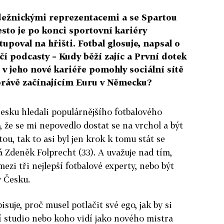
ádežnickými reprezentacemi a se Spartou
řesto je po konci sportovní kariéry
upoval na hřišti. Fotbal glosuje, napsal o
í podcasty – Kudy běží zajíc a První dotek
v jeho nové kariéře pomohly sociální sítě
 právě začínajícím Euru v Německu?
Česku hledali populárnějšího fotbalového
o, že se mi nepovedlo dostat se na vrchol a být
ou, tak to asi byl jen krok k tomu stát se
á Zdeněk Folprecht (33). A uvažuje nad tím,
 mezi tři nejlepší fotbalové experty, nebo být
v Česku.
uje, proč musel potlačit své ego, jak by si
ní studio nebo koho vidí jako nového mistra