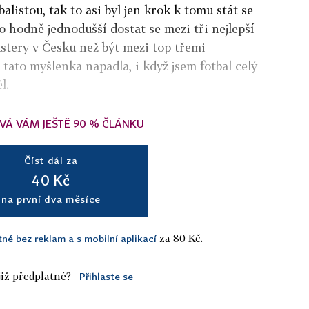
alistou, tak to asi byl jen krok k tomu stát se
o hodně jednodušší dostat se mezi tři nejlepší
stery v Česku než být mezi top třemi
 tato myšlenka napadla, i když jsem fotbal celý
l.
VÁ VÁM JEŠTĚ 90 % ČLÁNKU
Číst dál za
40 Kč
na první dva měsíce
za 80 Kč.
tné bez reklam a s mobilní aplikací
iž předplatné?
Přihlaste se