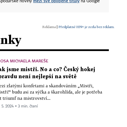
mezi své oblíbené tituly
ospodářské noviny
na Google
|
Předplatné HN+ je zcela bez reklam.
ánky
LOSA MICHAELA MAREŠE
ak jsme mistři. No a co? Český hokej
pravdu není nejlepší na světě
zi zlatými konfetami a skandováním „Mistři,
stři!“ budu asi za sýčka a škarohlída, ale je potřeba
t triumf na mistrovství...
. 5. 2024 ▪ 3 min. čtení