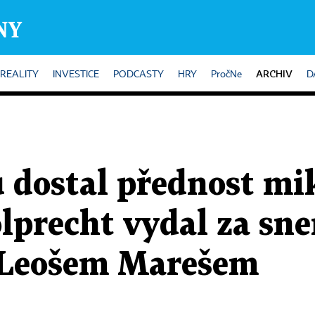
ARCHIV
REALITY
INVESTICE
PODCASTY
HRY
PročNe
D
 dostal přednost mi
lprecht vydal za sne
 Leošem Marešem