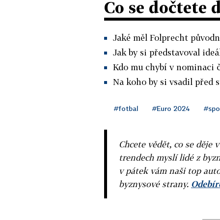
Co se dočtete 
Jaké měl Folprecht původní
Jak by si představoval ideál
Kdo mu chybí v nominaci č
Na koho by si vsadil před 
#fotbal
#Euro 2024
#spo
Chcete vědět, co se děje 
trendech myslí lidé z byzn
v pátek vám naši top auto
byznysové strany.
Odebíre