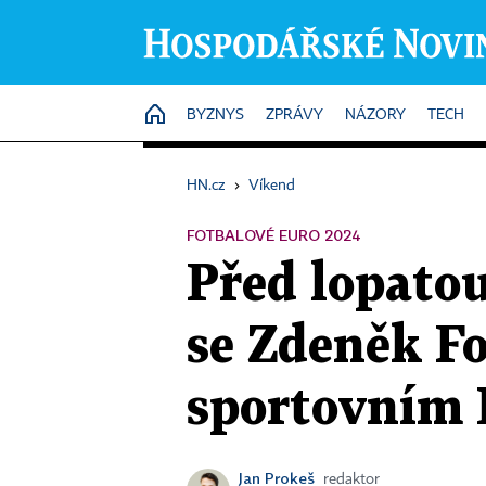
HOME
BYZNYS
ZPRÁVY
NÁZORY
TECH
HN.cz
›
Víkend
FOTBALOVÉ EURO 2024
Před lopatou
se Zdeněk Fo
sportovním
Jan Prokeš
redaktor