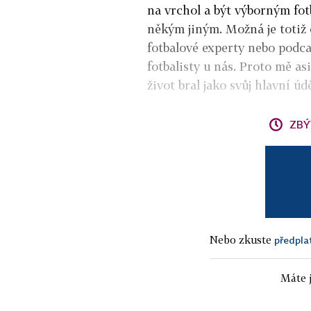
na vrchol a být výborným fotb
někým jiným. Možná je totiž 
fotbalové experty nebo podca
fotbalisty u nás. P
roto mě asi
život bral jako svůj hlavní údě
ZBÝ
Nebo zkuste
předpla
Máte j