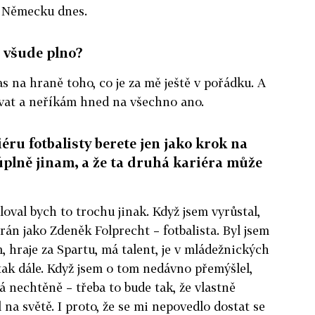
v Německu dnes.
o všude plno?
as na hraně toho, co je za mě ještě v pořádku. A
ovat a neříkám hned na všechno ano.
iéru fotbalisty berete jen jako krok na
úplně jinam, a že ta druhá kariéra může
oval bych to trochu jinak. Když jsem vyrůstal,
rán jako Zdeněk Folprecht – fotbalista. Byl jsem
, hraje za Spartu, má talent, je v mládežnických
ak dále. Když jsem o tom nedávno přemýšlel,
ná nechtěně – třeba to bude tak, že vlastně
 na světě. I proto, že se mi nepovedlo dostat se