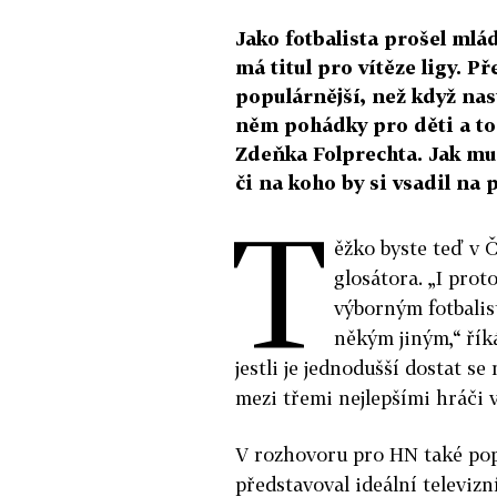
Jako fotbalista prošel ml
má titul pro vítěze ligy. P
populárnější, než když nast
něm pohádky pro děti a toč
Zdeňka Folprechta. Jak mu 
či na koho by si vsadil na
T
ěžko byste teď v 
glosátora. „I prot
výborným fotbalist
někým jiným,“ řík
jestli je jednodušší dostat se
mezi třemi nejlepšími hráči 
V rozhovoru pro HN také popis
představoval ideální televiz