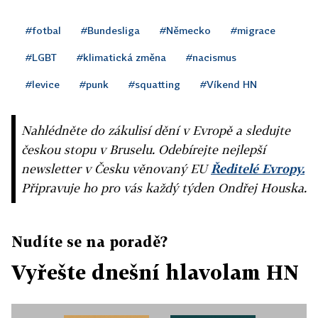
#fotbal
#Bundesliga
#Německo
#migrace
#LGBT
#klimatická změna
#nacismus
#levice
#punk
#squatting
#Víkend HN
Nahlédněte do zákulisí dění v Evropě a sledujte
českou stopu v Bruselu. Odebírejte nejlepší
newsletter v Česku věnovaný EU
Ředitelé Evropy.
Připravuje ho pro vás každý týden Ondřej Houska.
Nudíte se na poradě?
Vyřešte dnešní hlavolam HN