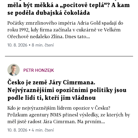
měla být měkká a „pocitově teplá“? A kam
se poděla dubajská čokoláda
Počátky zmrzlinového impéria Adria Gold spadají do
roku 1992, kdy firma začínala v cukrárně ve Velkém
Ořechově nedaleko Zlína. Dnes tato...
10. 8. 2026 ▪ 8 min. čtení
PETR HONZEJK
Česko je země Járy Cimrmana.
Nejvýraznějšími opozičními politiky jsou
podle lidí ti, kteří jim vládnou
Kdo je nejvýraznějším lídrem opozice v Česku?
Průzkum agentury NMS přinesl výsledky, ze kterých by
měl jistě radost Jára Cimrman. Na prvním...
10. 8. 2026 ▪ 4 min. čtení