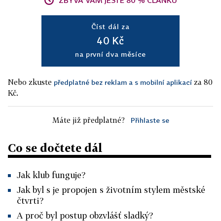
ZBÝVÁ VÁM JEŠTĚ 80 % ČLÁNKU
Číst dál za
40 Kč
na první dva měsíce
Nebo zkuste
za 80
předplatné bez reklam a s mobilní aplikací
Kč.
Máte již předplatné?
Přihlaste se
Co se dočtete dál
Jak klub funguje?
Jak byl s je propojen s životním stylem městské
čtvrti?
A proč byl postup obzvlášť sladký?