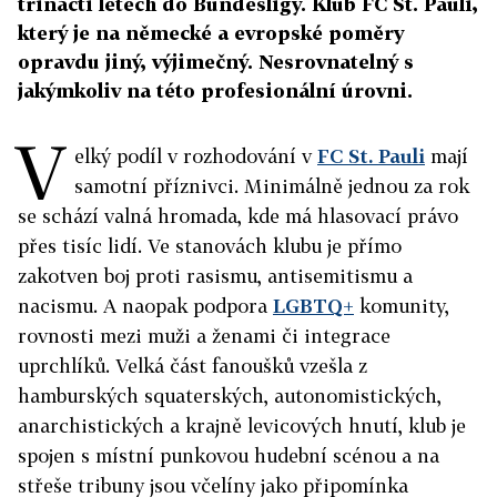
třinácti letech do Bundesligy. Klub FC St. Pauli,
který je na německé a evropské poměry
opravdu jiný, výjimečný. Nesrovnatelný s
jakýmkoliv na této profesionální úrovni.
V
elký podíl v rozhodování v
FC St. Pauli
mají
samotní příznivci. Minimálně jednou za rok
se schází valná hromada, kde má hlasovací právo
přes tisíc lidí. Ve stanovách klubu je přímo
zakotven boj proti rasismu, antisemitismu a
nacismu. A naopak podpora
LGBTQ+
komunity,
rovnosti mezi muži a ženami či integrace
uprchlíků. Velká část fanoušků vzešla z
hamburských squaterských, autonomistických,
anarchistických a krajně levicových hnutí, klub je
spojen s místní punkovou hudební scénou a na
střeše tribuny jsou včelíny jako připomínka