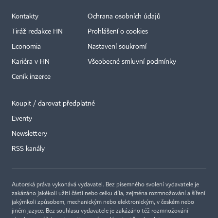
Kontakty
Ochrana osobních údajů
Tiráž redakce HN
Prohlášení o cookies
Economia
Nastavení soukromí
Kariéra v HN
Všeobecné smluvní podmínky
Ceník inzerce
Koupit / darovat předplatné
Eventy
×
Newslettery
RSS kanály
Autorská práva vykonává vydavatel. Bez písemného svolení vydavatele je
zakázáno jakékoli užití částí nebo celku díla, zejména rozmnožování a šíření
jakýmkoli způsobem, mechanickým nebo elektronickým, v českém nebo
jiném jazyce. Bez souhlasu vydavatele je zakázáno též rozmnožování