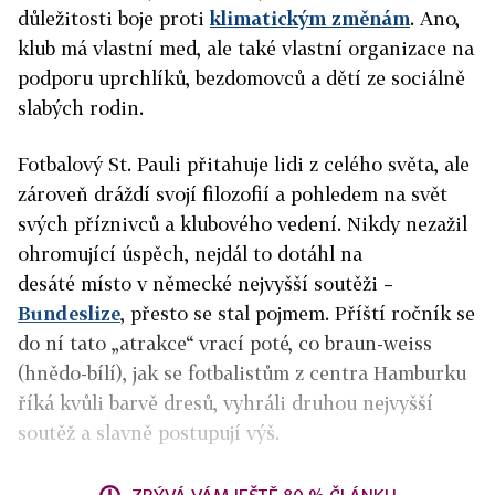
důležitosti boje proti
klimatickým změnám
. Ano,
klub má vlastní med, ale také vlastní organizace na
podporu uprchlíků, bezdomovců a dětí ze sociálně
slabých rodin.
Fotbalový St. Pauli přitahuje lidi z celého světa, ale
zároveň dráždí svojí filozofií a pohledem na svět
svých příznivců a klubového vedení. Nikdy nezažil
ohromující úspěch, nejdál to dotáhl na
desáté
místo v německé
nejvyšší soutěži –
Bundeslize
, přesto se stal pojmem. Příští ročník se
do ní tato „atrakce“ vrací poté, co braun-weiss
(hnědo-bílí), jak se fotbalistům z centra Hamburku
říká kvůli barvě dresů, vyhráli druhou nejvyšší
soutěž a slavně postupují výš.