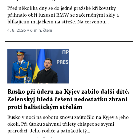
Před několika dny se do jedné pražské křižovatky
přihnalo obří luxusní BMW se začerněnými skly a
blikajícím majáčkem na střeše. Na červenou...
4. 8. 2026 ▪ 6 min. čtení
Rusko při úderu na Kyjev zabilo další dítě.
Zelenskyj hledá řešení nedostatku zbraní
proti balistickým střelám
Rusko v noci na sobotu znovu zaútočilo na Kyjev a jeho
okolí. Při útoku zahynul tříletý chlapec se svými
prarodiči. Jeho rodiče a patnáctiletý...