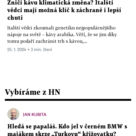
Zničí kávu klimatická změna? Italští
vědci mají možná klíč k záchraně i lepší
chuti
Italští vědci zkoumali genetiku nejpopulárnějšího
nápoje na světě – kávy arabika. Věří, že se jim díky
tomu podaří zachránit trh s kávou,...
25. 1. 2024 ▪ 3 min. čtení
Vybíráme z HN
JAN KUBITA
Hledá se papaláš. Kdo jel v černém BMW s
majákem skrze „Turkovu“ křižovatku?