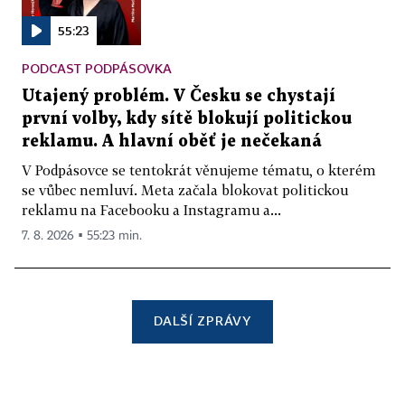
55:23
PODCAST PODPÁSOVKA
Utajený problém. V Česku se chystají
první volby, kdy sítě blokují politickou
reklamu. A hlavní oběť je nečekaná
V Podpásovce se tentokrát věnujeme tématu, o kterém
se vůbec nemluví. Meta začala blokovat politickou
reklamu na Facebooku a Instagramu a...
7. 8. 2026 ▪ 55:23 min.
DALŠÍ ZPRÁVY