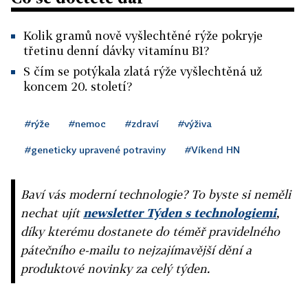
Kolik gramů nově vyšlechtěné rýže pokryje
třetinu denní dávky vitamínu B1?
S čím se potýkala zlatá rýže vyšlechtěná už
koncem 20. století?
#rýže
#nemoc
#zdraví
#výživa
#geneticky upravené potraviny
#Víkend HN
Baví vás moderní technologie? To byste si neměli
nechat ujít
newsletter Týden s technologiemi
,
díky kterému dostanete do téměř pravidelného
pátečního e-mailu to nejzajímavější dění a
produktové novinky za celý týden.