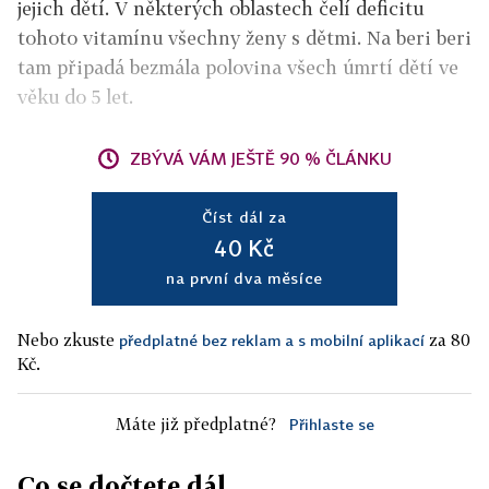
jejich dětí. V některých oblastech čelí deficitu
tohoto vitamínu všechny ženy s dětmi. Na beri beri
tam připadá bezmála polovina všech úmrtí dětí ve
věku do 5 let.
ZBÝVÁ VÁM JEŠTĚ 90 % ČLÁNKU
Číst dál za
40 Kč
na první dva měsíce
Nebo zkuste
za 80
předplatné bez reklam a s mobilní aplikací
Kč.
Máte již předplatné?
Přihlaste se
Co se dočtete dál