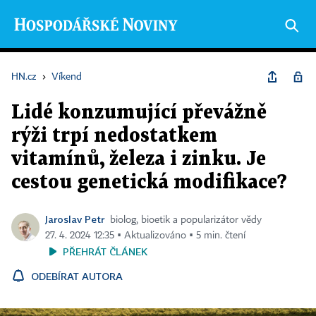
HN.cz
›
Víkend
Lidé konzumující převážně
rýži trpí nedostatkem
vitamínů, železa i zinku. Je
cestou genetická modifikace?
Jaroslav Petr
biolog, bioetik a popularizátor vědy
27. 4. 2024 12:35 ▪ Aktualizováno ▪ 5 min. čtení
PŘEHRÁT ČLÁNEK
ODEBÍRAT AUTORA