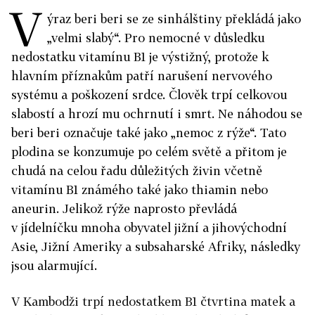
V
ýraz beri beri se ze sinhálštiny překládá jako
„velmi slabý“. Pro nemocné v důsledku
nedostatku vitamínu B1 je výstižný, protože k
hlavním příznakům patří narušení nervového
systému a poškození srdce. Člověk trpí celkovou
slabostí a hrozí mu ochrnutí i smrt. Ne náhodou se
beri beri označuje také jako „nemoc z rýže“. Tato
plodina se konzumuje po celém světě a přitom je
chudá na celou řadu důležitých živin včetně
vitamínu B1 známého také jako thiamin nebo
aneurin. Jelikož rýže naprosto převládá
v jídelníčku mnoha obyvatel jižní a jihovýchodní
Asie, Jižní Ameriky a subsaharské Afriky, následky
jsou alarmující.
V Kambodži trpí nedostatkem B1 čtvrtina matek a