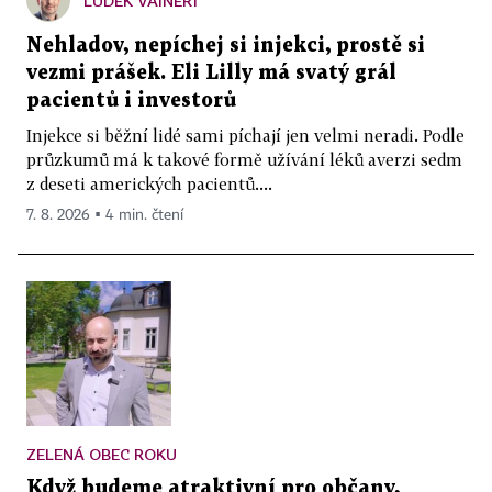
LUDĚK VAINERT
Nehladov, nepíchej si injekci, prostě si
vezmi prášek. Eli Lilly má svatý grál
pacientů i investorů
Injekce si běžní lidé sami píchají jen velmi neradi. Podle
průzkumů má k takové formě užívání léků averzi sedm
z deseti amerických pacientů....
7. 8. 2026 ▪ 4 min. čtení
ZELENÁ OBEC ROKU
Když budeme atraktivní pro občany,