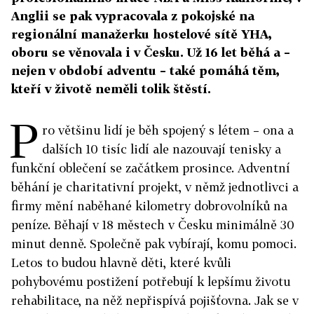
Anglii se pak vypracovala z pokojské na
regionální manažerku hostelové sítě YHA,
oboru se věnovala i v Česku. Už 16 let běhá a –
nejen v období adventu – také pomáhá těm,
kteří v životě neměli tolik štěstí.
P
ro většinu lidí je běh spojený s létem – ona a
dalších 10 tisíc lidí ale nazouvají tenisky a
funkční oblečení se začátkem prosince. Adventní
běhání je charitativní projekt, v němž jednotlivci a
firmy mění naběhané kilometry dobrovolníků na
peníze. Běhají v 18 městech v Česku minimálně 30
minut denně. Společně pak vybírají, komu pomoci.
Letos to budou hlavně děti, které kvůli
pohybovému postižení potřebují k lepšímu životu
rehabilitace, na něž nepřispívá pojišťovna. Jak se v