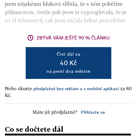
jsem nějakému klukovi slíbila, že s ním poběžím
půlmaraton. Jenže pak jsem si vygooglovala, že je
to 21 kilometrů, tak jsem začala běhat pravidelně.
ZBÝVÁ VÁM JEŠTĚ 90 % ČLÁNKU
Číst dál za
40 Kč
na první dva měsíce
Nebo zkuste
za 80
předplatné bez reklam a s mobilní aplikací
Kč.
Máte již předplatné?
Přihlaste se
Co se dočtete dál