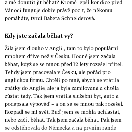
zimě donutit jít běhat? Kromě lepší kondice před
Vánoci funguje dobře právě pocit, že někomu
pomáháte, tvrdí Babeta Schneiderová.
Kdy jste začala běhat vy?
Žila jsem dlouho v Anglii, tam to bylo populární
mnohem dříve než v Česku. Hodně jsem začala
bě
hat, když se se mnou před 12 lety rozešel přítel.
Tehdy jsem pracovala v Česku, ale pořád pro
anglickou firmu. Chtěli po mně, abych se vrátila
zpátky do Anglie, ale já byla zamilovaná a chtěla
zůstat tady. Tak jsem vrátila služební byt, auto a
podepsala výpověď – a on se se mnou pak rozešel.
Rozpadl se mi svět. Buď jsem se mohla uchlastat,
nebo začít běhat. Tak jsem začala běhat. Pak jsem
se odstěhovala do Německa a na prvním rande