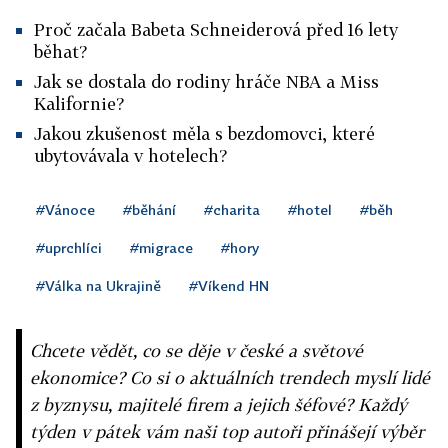
Proč začala Babeta Schneiderová před 16 lety
běhat?
Jak se dostala do rodiny hráče NBA a Miss
Kalifornie?
Jakou zkušenost měla s bezdomovci, které
ubytovávala v hotelech?
#Vánoce
#běhání
#charita
#hotel
#běh
#uprchlíci
#migrace
#hory
#Válka na Ukrajině
#Víkend HN
Chcete vědět, co se děje v české a světové
ekonomice? Co si o aktuálních trendech myslí lidé
z byznysu, majitelé firem a jejich šéfové? Každý
týden v pátek vám naši top autoři přinášejí výběr