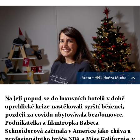
Autor ▪
HN – Honza Mudra
Na její popud se do luxusních hotelů v době
uprchlické krize nastěhovali syrští běženci,
později za covidu ubytovávala bezdomovce.
Podnikatelka a filantropka Babeta
Schneiderová začínala v Americe jako chůva u
profesionálního hráče NBA a Miss Kalifornie, v