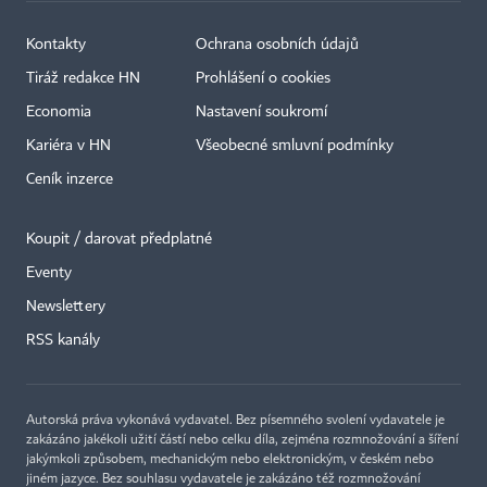
Kontakty
Ochrana osobních údajů
Tiráž redakce HN
Prohlášení o cookies
Economia
Nastavení soukromí
Kariéra v HN
Všeobecné smluvní podmínky
Ceník inzerce
Koupit / darovat předplatné
Eventy
×
Newslettery
RSS kanály
Autorská práva vykonává vydavatel. Bez písemného svolení vydavatele je
zakázáno jakékoli užití částí nebo celku díla, zejména rozmnožování a šíření
jakýmkoli způsobem, mechanickým nebo elektronickým, v českém nebo
jiném jazyce. Bez souhlasu vydavatele je zakázáno též rozmnožování