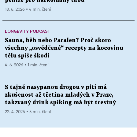
peníze pro narkomany tabu
18. 6. 2026 ▪ 4 min. čtení
LONGEVITY PODCAST
Sauna, běh nebo Paralen? Proč skoro
všechny „osvědčené“ recepty na kocovinu
tělu spíše škodí
4. 6. 2026 ▪ 1 min. čtení
S tajně nasypanou drogou v pití má
zkušenost až třetina mladých v Praze,
takzvaný drink spiking má být trestný
22. 4. 2026 ▪ 5 min. čtení