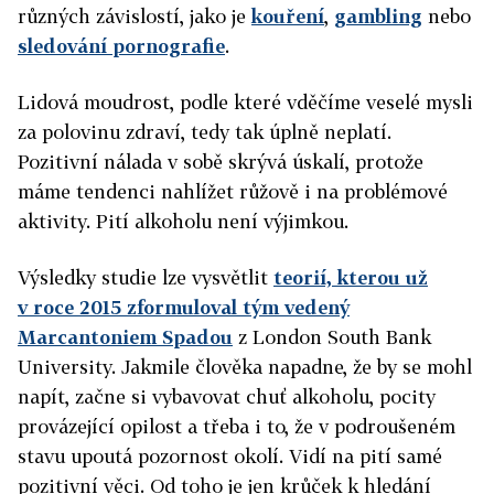
různých závislostí, jako je
kouření
,
gambling
nebo
sledování pornografie
.
Lidová moudrost, podle které vděčíme veselé mysli
za polovinu zdraví, tedy tak úplně neplatí.
Pozitivní nálada v sobě skrývá úskalí, protože
máme tendenci nahlížet růžově i na problémové
aktivity. Pití alkoholu není výjimkou.
Výsledky studie lze vysvětlit
teorií, kterou už
v roce 2015 zformuloval tým vedený
Marcantoniem Spadou
z London South Bank
University.
Jakmile člověka napadne, že by se mohl
napít, začne si vybavovat chuť alkoholu, pocity
provázející opilost a třeba i to, že v podroušeném
stavu upoutá pozornost okolí. Vidí na pití samé
pozitivní věci. Od toho je jen krůček k hledání