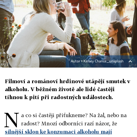
Autor ▪
Kelsey Chance_unsplash
Filmoví a románoví hrdinové utápějí smutek v
alkoholu. V běžném životě ale lidé častěji
tíhnou k pití při radostných událostech.
N
a co si častěji přiťukneme? Na žal, nebo na
radost? Mnozí odborníci razí názor, že
silnější sklon ke konzumaci alkoholu mají