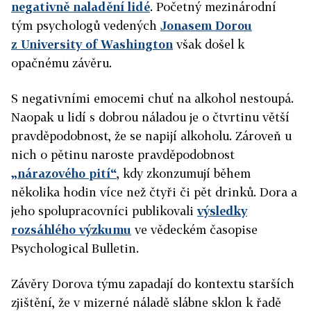
negativně naladění lidé
. Početný mezinárodní
tým psychologů vedených
Jonasem Dorou
z University of Washington
však došel k
opačnému závěru.
S negativními emocemi chuť na alkohol nestoupá.
N
aopak u lidí s dobrou náladou je o čtvrtinu větší
pravděpodobnost, že se napijí alkoholu.
Zároveň u
nich o pětinu naroste pravděpodobnost
„nárazového pití“
, kdy zkonzumují během
několika hodin více než čtyři či pět drinků. Dora a
jeho spolupracovníci publikovali
výsledky
rozsáhlého výzkumu
ve vědeckém časopise
Psychological Bulletin.
Závěry Dorova týmu zapadají do kontextu starších
zjištění, že v mizerné náladě slábne sklon k řadě