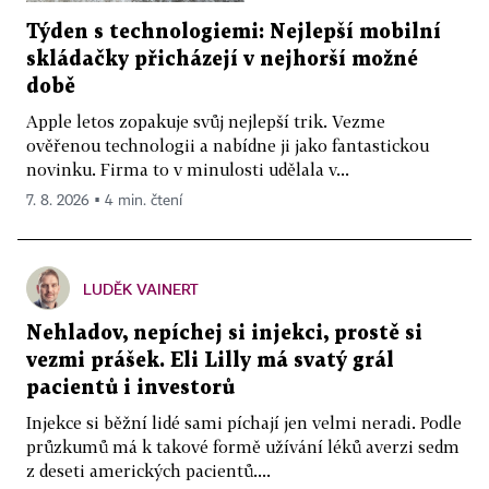
Týden s technologiemi: Nejlepší mobilní
skládačky přicházejí v nejhorší možné
době
Apple letos zopakuje svůj nejlepší trik. Vezme
ověřenou technologii a nabídne ji jako fantastickou
novinku. Firma to v minulosti udělala v...
7. 8. 2026 ▪ 4 min. čtení
LUDĚK VAINERT
Nehladov, nepíchej si injekci, prostě si
vezmi prášek. Eli Lilly má svatý grál
pacientů i investorů
Injekce si běžní lidé sami píchají jen velmi neradi. Podle
průzkumů má k takové formě užívání léků averzi sedm
z deseti amerických pacientů....