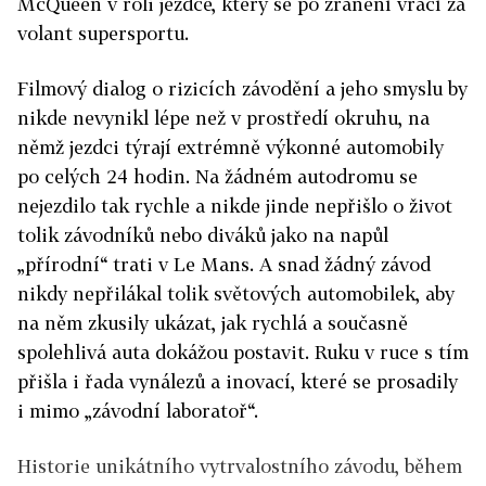
McQueen v roli jezdce, který se po zranění vrací za
volant supersportu.
Filmový dialog o rizicích závodění a jeho smyslu by
nikde nevynikl lépe než v prostředí okruhu, na
němž jezdci týrají extrémně výkonné automobily
po celých 24 hodin. Na žádném autodromu se
nejezdilo tak rychle a nikde jinde nepřišlo o život
tolik závodníků nebo diváků jako na napůl
„přírodní“ trati v Le Mans. A snad žádný závod
nikdy nepřilákal tolik světových automobilek, aby
na něm zkusily ukázat, jak rychlá a současně
spolehlivá auta dokážou postavit. Ruku v ruce s tím
přišla i řada vynálezů a inovací, které se prosadily
i mimo „závodní laboratoř“.
Historie unikátního vytrvalostního závodu, během