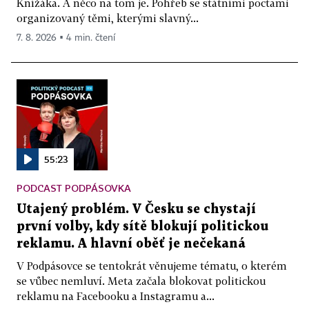
Knížáka. A něco na tom je. Pohřeb se státními poctami
organizovaný těmi, kterými slavný...
7. 8. 2026 ▪ 4 min. čtení
55:23
PODCAST PODPÁSOVKA
Utajený problém. V Česku se chystají
první volby, kdy sítě blokují politickou
reklamu. A hlavní oběť je nečekaná
V Podpásovce se tentokrát věnujeme tématu, o kterém
se vůbec nemluví. Meta začala blokovat politickou
reklamu na Facebooku a Instagramu a...