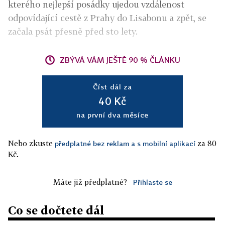
kterého nejlepší posádky ujedou vzdálenost
odpovídající cestě z Prahy do Lisabonu a zpět, se
začala psát přesně před sto lety.
ZBÝVÁ VÁM JEŠTĚ 90 % ČLÁNKU
Číst dál za
40 Kč
na první dva měsíce
Nebo zkuste
za 80
předplatné bez reklam a s mobilní aplikací
Kč.
Máte již předplatné?
Přihlaste se
Co se dočtete dál