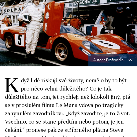
Autor ▪
Profimedia
K
dyž lidé riskují své životy, nemělo by to být
pro něco velmi důležitého? Co je tak
důležitého na tom, jet rychleji než kdokoli jiný, ptá
se v proslulém filmu Le Mans vdova po tragicky
zahynulém závodníkovi. „Když závodíte, je to život.
Všechno, co se stane předtím nebo potom, je jen
čekání,“ pronese pak ze stříbrného plátna Steve