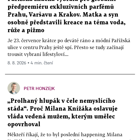
předpremiéru exkluzivních parfémů
Prahu, Varšavu a Krakov. Matka a syn
osobně představili kreace na téma voda,
růže a pižmo
Je 23. července krátce po deváté ráno a módní Pařížská
ulice v centru Prahy ještě spí. Přesto se tudy začínají
trousit vybraní lifestyloví...
8. 8. 2026 ▪ 4 min. čtení
PETR HONZEJK
„Prolhaný hlupák v čele nemyslícího
stáda“. Proč Milana Knížáka oslavuje
vláda vedená mužem, kterým umělec
opovrhoval
Někteří říkají, že to byl poslední happening Milana