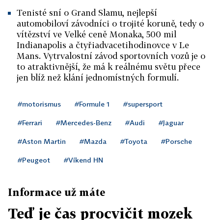
Tenisté sní o Grand Slamu, nejlepší
automobiloví závodníci o trojité koruně, tedy o
vítězství ve Velké ceně Monaka, 500 mil
Indianapolis a čtyřiadvacetihodinovce v Le
Mans. Vytrvalostní závod sportovních vozů je o
to atraktivnější, že má k reálnému světu přece
jen blíž než klání jednomístných formulí.
#motorismus
#Formule 1
#supersport
#Ferrari
#Mercedes-Benz
#Audi
#Jaguar
#Aston Martin
#Mazda
#Toyota
#Porsche
#Peugeot
#Víkend HN
Informace už máte
Teď je čas procvičit mozek