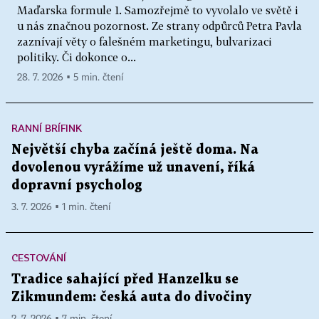
Maďarska formule 1. Samozřejmě to vyvolalo ve světě i
u nás značnou pozornost. Ze strany odpůrců Petra Pavla
zaznívají věty o falešném marketingu, bulvarizaci
politiky. Či dokonce o...
28. 7. 2026 ▪ 5 min. čtení
RANNÍ BRÍFINK
Největší chyba začíná ještě doma. Na
dovolenou vyrážíme už unavení, říká
dopravní psycholog
3. 7. 2026 ▪ 1 min. čtení
CESTOVÁNÍ
Tradice sahající před Hanzelku se
Zikmundem: česká auta do divočiny
2. 7. 2026 ▪ 7 min. čtení