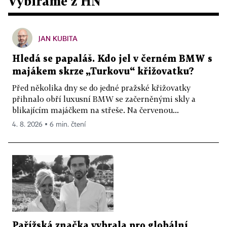
Vybíráme z HN
JAN KUBITA
Hledá se papaláš. Kdo jel v černém BMW s
majákem skrze „Turkovu“ křižovatku?
Před několika dny se do jedné pražské křižovatky
přihnalo obří luxusní BMW se začerněnými skly a
blikajícím majáčkem na střeše. Na červenou...
4. 8. 2026 ▪ 6 min. čtení
Pařížská značka vybrala pro globální