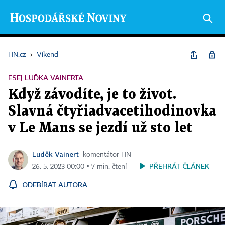
HN.cz
›
Víkend
ESEJ LUĎKA VAINERTA
Když závodíte, je to život.
Slavná čtyřiadvacetihodinovka
v Le Mans se jezdí už sto let
Luděk Vainert
komentátor HN
PŘEHRÁT ČLÁNEK
26. 5. 2023 00:00 ▪ 7 min. čtení
ODEBÍRAT AUTORA