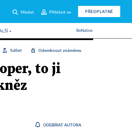
PŘEDPLATNÉ
Hledat
Přihlásit se
BeNative
ALŠÍ
Sdílet
Odemknout známému
per, to ji
 kněz
ODEBÍRAT AUTORA