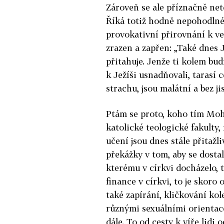
Zároveň se ale příznačně net
Říká totiž hodně nepohodlné
provokativní přirovnání k v
zrazen a zapřen: „Také dnes 
přitahuje. Jenže ti kolem bud
k Ježíši usnadňovali, tarasí c
strachu, jsou malátní a bez ji
Ptám se proto, koho tím Moh
katolické teologické fakulty,
učení jsou dnes stále přitažl
překážky v tom, aby se dostal
kterému v církvi docházelo, t
finance v církvi, to je skoro
také zapírání, kličkování kol
různými sexuálními orientac
dále. To od cesty k víře lidi o