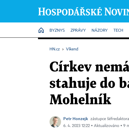
HOME
BYZNYS
ZPRÁVY
NÁZORY
TECH
HN.cz
›
Víkend
Církev nemá 
stahuje do b
Mohelník
Petr Honzejk
zástupce šéfredaktor
6. 4. 2023 12:22 ▪ Aktualizováno ▪ 9 m