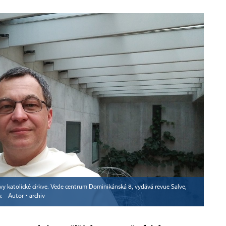
vy katolické církve. Vede centrum Dominikánská 8, vydává revue Salve,
y.
Autor ▪
archiv