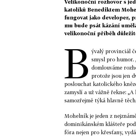
Velikonoční rozhovor s jed
katolíků Benediktem Mohe
fungovat jako developer, pr
mu bude psát kázání umělá 
velikonoční příběh důležitě
B
ývalý provinciál
smysl pro humor. „
domlouváme rozho
protože jsou jen 
poslouchat katolického kněze
zamyslí a už vážně řekne: „A
samozřejmě týká hlavně těch,
Mohelník je jeden z nejznám
dominikánském klášteře pod
fóra nejen pro křesťany, vydá