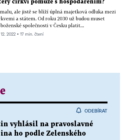
terý církvi pomůže s hospodařením?
malu, ale jistě se blíží úplná majetková odluka mezi
rkvemi a státem. Od roku 2030 už budou muset
boženské společnosti v Česku platit...
 12. 2022 ▪ 17 min. čtení
e
ODEBÍRAT
in vyhlásil na pravoslavné
jina ho podle Zelenského