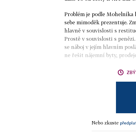
Problém je podle Mohelníka h
sebe mimoděk prezentuje. Zmi
hlavně v souvislosti s resti
Prostě v souvislosti s penězi
se náboj v jejím hlavním posl
ne řešit nájemní byty, prodeje
ZBÝ
Nebo zkuste
předpla