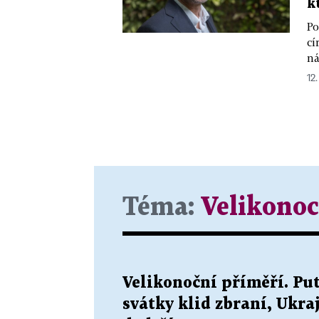
k
Po
cí
ná
12.
Téma:
Velikonoc
Velikonoční příměří. Put
svátky klid zbraní, Ukra