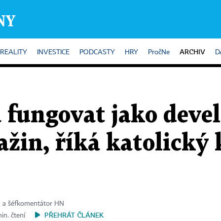
ARCHIV
REALITY
INVESTICE
PODCASTY
HRY
PročNe
D
fungovat jako develo
ažin, říká katolický
a a šéfkomentátor HN
PŘEHRÁT ČLÁNEK
in. čtení