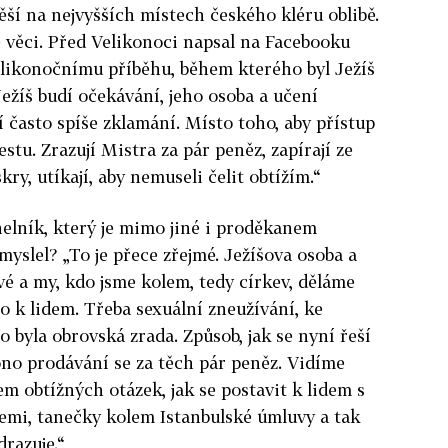
ěší na nejvyšších místech českého kléru oblibě.
 věci. Před Velikonoci napsal na Facebooku
elikonočnímu příběhu, během kterého byl Ježíš
Ježíš budí očekávání, jeho osoba a učení
í často spíše zklamání. Místo toho, aby přístup
estu. Zrazují Mistra za pár peněz, zapírají ze
skry, utíkají, aby nemuseli čelit obtížím.“
elník, který je mimo jiné i proděkanem
 myslel? „To je přece zřejmé. Ježíšova osoba a
ivé a my, kdo jsme kolem, tedy církev, děláme
o k lidem. Třeba sexuální zneužívání, ke
o byla obrovská zrada. Způsob, jak se nyní řeší
 ono prodávání se za těch pár peněz. Vidíme
em obtížných otázek, jak se postavit k lidem s
emi, tanečky kolem Istanbulské úmluvy a tak
drazuje.“