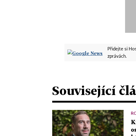
Přidejte si H
zprávách.
Související čl
R
K
o