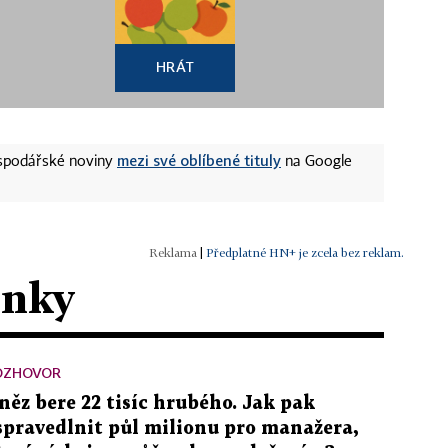
HRÁT
mezi své oblíbené tituly
ospodářské noviny
na Google
|
Předplatné HN+ je zcela bez reklam.
ánky
OZHOVOR
něz bere 22 tisíc hrubého. Jak pak
spravedlnit půl milionu pro manažera,