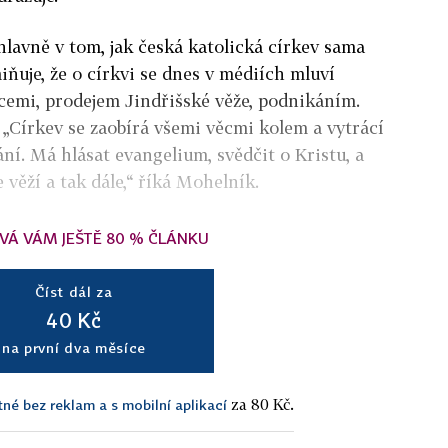
lavně v tom, jak česká katolická církev sama
ňuje, že o církvi se dnes v médiích mluví
tucemi, prodejem Jindřišské věže, podnikáním.
. „Církev se zaobírá všemi věcmi kolem a vytrácí
ání. Má hlásat evangelium, svědčit o Kristu, a
 věží a tak dále,“ říká Mohelník.
VÁ VÁM JEŠTĚ 80 % ČLÁNKU
Číst dál za
40 Kč
na první dva měsíce
za 80 Kč.
tné bez reklam a s mobilní aplikací