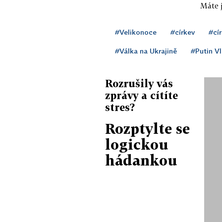
Máte j
#Velikonoce
#církev
#cír
#Válka na Ukrajině
#Putin Vl
Rozrušily vás
zprávy a cítíte
stres?
Rozptylte se
logickou
hádankou