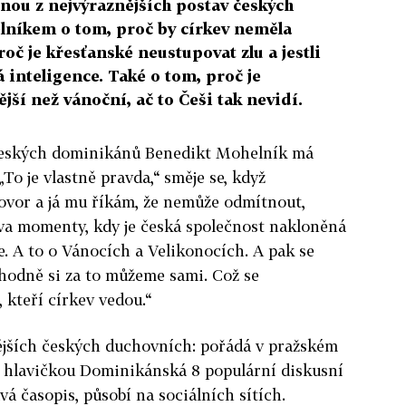
nou z nejvýraznějších postav českých
lníkem o tom, proč by církev neměla
oč je křesťanské neustupovat zlu a jestli
inteligence. Také o tom, proč je
jší než vánoční, ač to Češi tak nevidí.
 českých dominikánů Benedikt Mohelník má
To je vlastně pravda,“ směje se, když
vor a já mu říkám, že nemůže odmítnout,
dva momenty, kdy je česká společnost nakloněná
. A to o Vánocích a Velikonocích. A pak se
 hodně si za to můžeme sami. Což se
 kteří církev vedou.“
ějších českých duchovních: pořádá v pražském
 hlavičkou Dominikánská 8 populární diskusní
vá časopis, působí na sociálních sítích.