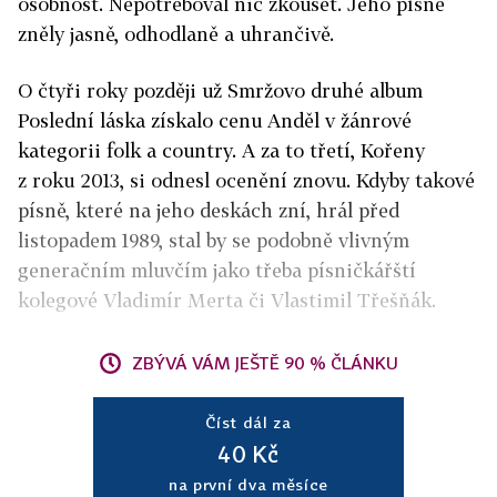
osobnost. Nepotřeboval nic zkoušet. Jeho písně
zněly jasně, odhodlaně a uhrančivě.
O čtyři roky později už Smržovo druhé album
Poslední láska získalo cenu Anděl v žánrové
kategorii folk a country. A za to třetí, Kořeny
z roku 2013, si odnesl ocenění znovu. Kdyby takové
písně, které na jeho deskách zní, hrál před
listopadem 1989, stal by se podobně vlivným
generačním mluvčím jako třeba písničkářští
kolegové Vladimír Merta či Vlastimil Třešňák.
ZBÝVÁ VÁM JEŠTĚ 90 % ČLÁNKU
Číst dál za
40 Kč
na první dva měsíce