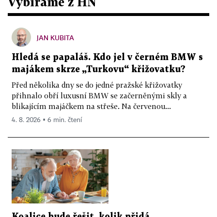
Vybíráme z HN
JAN KUBITA
Hledá se papaláš. Kdo jel v černém BMW s
majákem skrze „Turkovu“ křižovatku?
Před několika dny se do jedné pražské křižovatky
přihnalo obří luxusní BMW se začerněnými skly a
blikajícím majáčkem na střeše. Na červenou...
4. 8. 2026 ▪ 6 min. čtení
Koalice bude řešit, kolik přidá