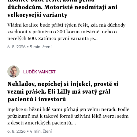
důchodcům. Motoristé neodmítají ani
velkorysejší varianty
Vládní koalice bude příští týden řešit, zda má důchody
zvednout v průměru o 300 korun měsíčně, nebo o
necelých 600. Zatímco první varianta je...
6. 8. 2026 ▪ 5 min. čtení
LUDĚK VAINERT
Nehladov, nepíchej si injekci, prostě si
vezmi prášek. Eli Lilly má svatý grál
pacientů i investorů
Injekce si běžní lidé sami píchají jen velmi neradi. Podle
průzkumů má k takové formě užívání léků averzi sedm
z deseti amerických pacientů....
6. 8. 2026 ▪ 4 min. čtení