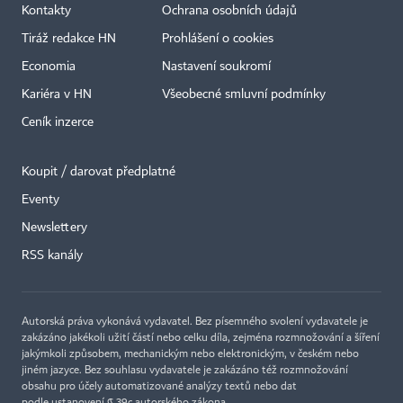
Kontakty
Ochrana osobních údajů
Tiráž redakce HN
Prohlášení o cookies
Economia
Nastavení soukromí
Kariéra v HN
Všeobecné smluvní podmínky
Ceník inzerce
Koupit / darovat předplatné
Eventy
Newslettery
×
RSS kanály
Autorská práva vykonává vydavatel. Bez písemného svolení vydavatele je
zakázáno jakékoli užití částí nebo celku díla, zejména rozmnožování a šíření
jakýmkoli způsobem, mechanickým nebo elektronickým, v českém nebo
jiném jazyce. Bez souhlasu vydavatele je zakázáno též rozmnožování
obsahu pro účely automatizované analýzy textů nebo dat
podle ustanovení § 39c autorského zákona.