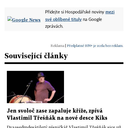
mezi
Přidejte si Hospodářské noviny
své oblíbené tituly
na Google
zprávách.
|
Předplatné HN+ je zcela bez reklam.
Související články
Jen svoloč zase zapaluje kříže, zpívá
Vlastimil Třešňák na nové desce Kiks
Dvaasedmdesátiletý písničkář Vlastimil Třešňák sice už