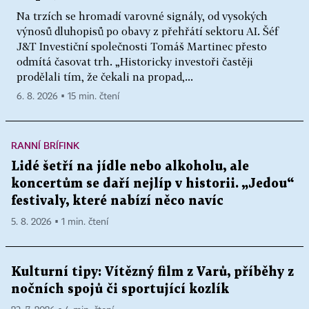
Na trzích se hromadí varovné signály, od vysokých
výnosů dluhopisů po obavy z přehřátí sektoru AI. Šéf
J&T Investiční společnosti Tomáš Martinec přesto
odmítá časovat trh. „Historicky investoři častěji
prodělali tím, že čekali na propad,...
6. 8. 2026 ▪ 15 min. čtení
RANNÍ BRÍFINK
Lidé šetří na jídle nebo alkoholu, ale
koncertům se daří nejlíp v historii. „Jedou“
festivaly, které nabízí něco navíc
5. 8. 2026 ▪ 1 min. čtení
Kulturní tipy: Vítězný film z Varů, příběhy z
nočních spojů či sportující kozlík