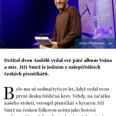
Autor ▪
Profimedia
Držitel dvou Andělů vydal své páté album Vojna
a mír. Jiří Smrž je jedním z nejepičtějších
českých písničkářů.
B
ylo mu už sedmačtyřicet let, když vydal svou
první desku Dědičná krev. Tehdy, na začátku
našeho století, vstoupil písničkář s kytarou Jiří
Smrž na českou folkovou scénu jako hotová