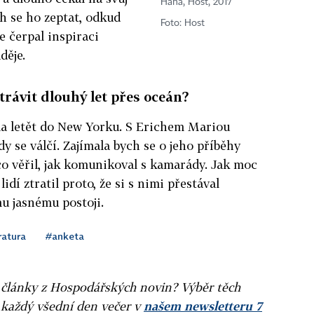
Hana, Host, 2017
h se ho zeptat, odkud
Foto: Host
de čerpal inspiraci
děje.
trávit dlouhý let přes oceán?
la letět do New Yorku. S Erichem Mariou
y se válčí. Zajímala bych se o jeho příběhy
a co věřil, jak komunikoval s kamarády. Jak moc
lidí ztratil proto, že si s nimi přestával
mu jasnému postoji.
ratura
#anketa
ní články z Hospodářských novin? Výběr těch
 každý všední den večer v
našem newsletteru 7