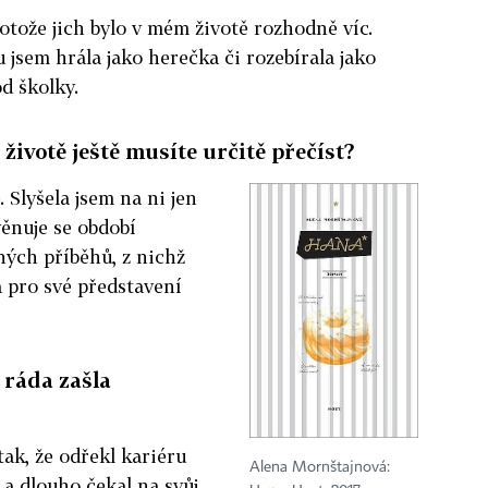
rotože jich bylo v mém životě rozhodně víc.
 jsem hrála jako herečka či rozebírala jako
od školky.
životě ještě musíte určitě přečíst?
Slyšela jsem na ni jen
věnuje se období
ných příběhů, z nichž
a pro své představení
 ráda zašla
tak, že odřekl kariéru
Alena Mornštajnová:
 a dlouho čekal na svůj