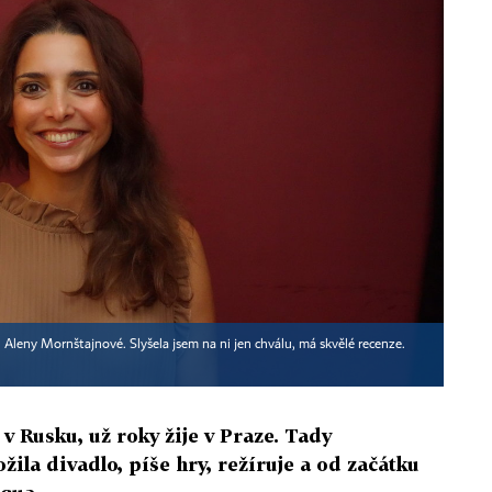
leny Mornštajnové. Slyšela jsem na ni jen chválu, má skvělé recenze.
 v Rusku, už roky žije v Praze. Tady
la divadlo, píše hry, režíruje a od začátku