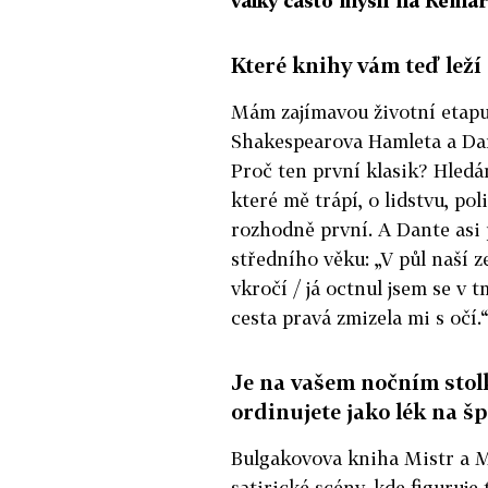
války často myslí na Rema
Které knihy vám teď leží
Mám zajímavou životní etapu
Shakespearova Hamleta a Da
Proč ten první klasik? Hledá
které mě trápí, o lidstvu, poli
rozhodně první. A Dante asi 
středního věku: „V půl naší 
vkročí / já octnul jsem se v 
cesta pravá zmizela mi s očí.“
Je na vašem nočním stolk
ordinujete jako lék na š
Bulgakovova kniha Mistr a M
satirické scény, kde figuruj