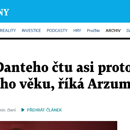
ARCHIV
REALITY
INVESTICE
PODCASTY
HRY
PročNe
D
Danteho čtu asi prot
ního věku, říká Arzu
PŘEHRÁT ČLÁNEK
min. čtení