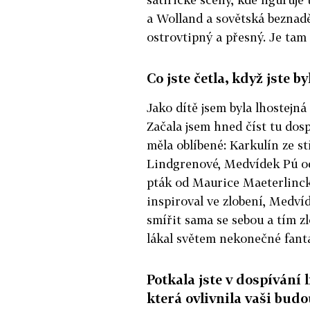
a Wolland a sovětská beznadě
ostrovtipný a přesný. Je tam
Co jste četla, když jste b
Jako dítě jsem byla lhostejná 
Začala jsem hned číst tu dosp
měla oblíbené: Karkulín ze s
Lindgrenové, Medvídek Pú o
pták od Maurice Maeterlinck
inspiroval ve zlobení, Medví
smířit sama se sebou a tím z
lákal světem nekonečné fanta
Potkala jste v dospívání 
která ovlivnila vaši bud