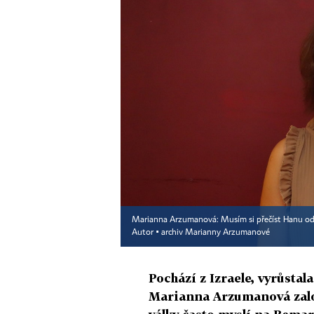
Marianna Arzumanová: Musím si přečíst Hanu od A
Autor ▪
archiv Marianny Arzumanové
Pochází z Izraele, vyrůstala
Marianna Arzumanová založi