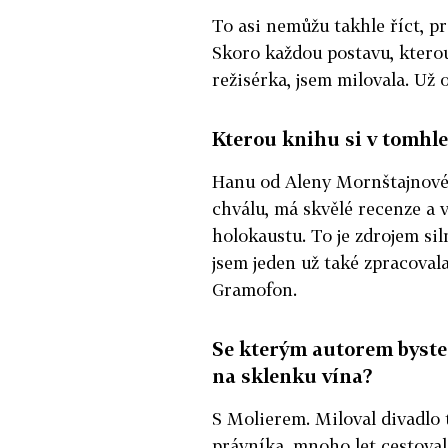
To asi nemůžu takhle říct, p
Skoro každou postavu, kterou
režisérka, jsem milovala. Už 
Kterou knihu si v tomhle 
Hanu od Aleny Mornštajnové. 
chválu, má skvělé recenze a 
holokaustu. To je zdrojem sil
jsem jeden už také zpracoval
Gramofon.
Se kterým autorem byste
na sklenku vína?
S Molierem. Miloval divadlo 
právníka, mnoho let cestoval