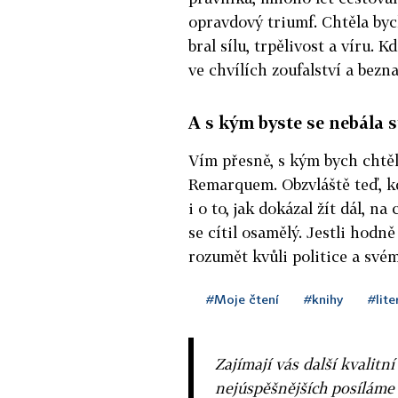
opravdový triumf. Chtěla byc
bral sílu, trpělivost a víru. K
ve chvílích zoufalství a bezna
A s kým byste se nebála s
Vím přesně, s kým bych chtě
Remarquem. Obzvláště teď, kd
i o to, jak dokázal žít dál, n
se cítil osamělý. Jestli hodně 
rozumět kvůli politice a své
#Moje čtení
#knihy
#lite
Zajímají vás další kvalit
nejúspěšnějších posíláme