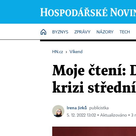
HOME
BYZNYS
ZPRÁVY
NÁZORY
TECH
HN.cz
›
Víkend
Moje čtení: 
krizi střed
Irena Jirků
publicistka
5. 12. 2022 13:02 ▪ Aktualizováno ▪ 3 