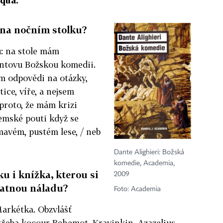
rqua.
 na nočním stolku?
: na stole mám
ntovu Božskou komedii.
m odpovědi na otázky,
tice, víře, a nejsem
proto, že mám krizi
zemské pouti když se
tmavém, pustém lese, / neb
Dante Alighieri: Božská
komedie, Academia,
u i knížka, kterou si
2009
patnou náladu?
Foto: Academia
arkétka. Obzvlášť
e třeba kocour Behemot, Kravinkin, Azazelius