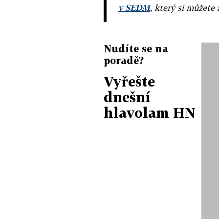
v SEDM
, který si můžete 
Nudíte se na
poradě?
Vyřešte
dnešní
hlavolam HN