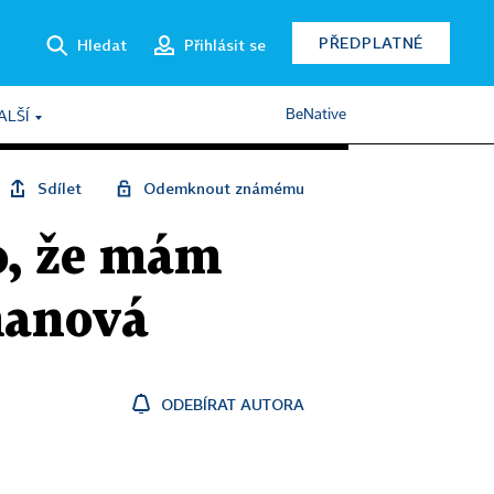
PŘEDPLATNÉ
Hledat
Přihlásit se
BeNative
ALŠÍ
Sdílet
Odemknout známému
o, že mám
manová
ODEBÍRAT AUTORA