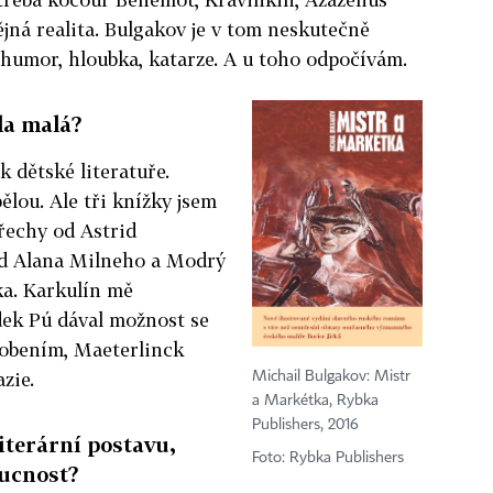
jná realita. Bulgakov je v tom neskutečně
 humor, hloubka, katarze. A u toho odpočívám.
yla malá?
k dětské literatuře.
ělou. Ale tři knížky jsem
třechy od Astrid
d Alana Milneho a Modrý
a. Karkulín mě
dek Pú dával možnost se
lobením, Maeterlinck
zie.
Michail Bulgakov: Mistr
a Markétka, Rybka
Publishers, 2016
literární postavu,
Foto: Rybka Publishers
oucnost?