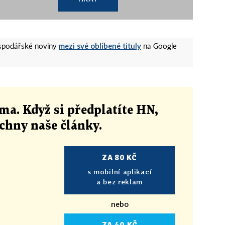
mezi své oblíbené tituly
ospodářské noviny
na Google
ma. Když si předplatíte HN,
echny naše články
.
ZA 80 KČ
s mobilní aplikací
a bez reklam
nebo
ZA 40 KČ